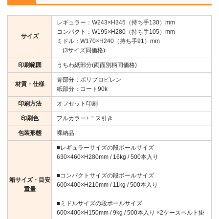
レギュラー：W243×H345（持ち手130）mm
コンパクト：W195×H280（持ち手105）mm
サイズ
ミドル：W170×H240（持ち手91）mm
(3サイズ同価格)
印刷範囲
うちわ紙部分(両面別柄同価格)
骨部分：ポリプロピレン
材質・仕様
紙部分：コート90k
印刷方法
オフセット印刷
印刷色
フルカラー+ニス引き
包装形態
裸納品
■レギュラーサイズの段ボールサイズ
630×460×H280mm / 16kg / 500本入り
■コンパクトサイズの段ボールサイズ
箱サイズ・目安
600×400×H210mm / 11kg / 500本入り
重量
■ミドルサイズの段ボールサイズ
600×400×H150mm / 9kg / 500本入り ×2ケースベルト掛