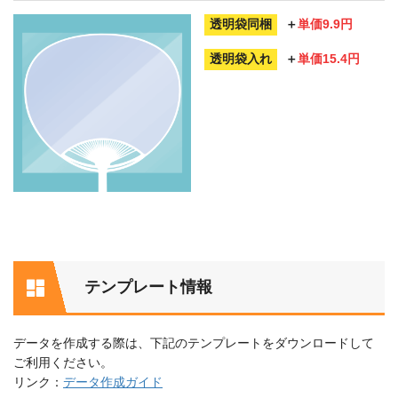
ンバリングの番号が飛ぶことが
透明袋同梱
＋
単価9.9円
ございます。
ナンバリングの仕様上、 該当
透明袋入れ
＋
単価15.4円
の番号だけを作り直すことがで
きません。
欠番はご連絡させて いただき
ますので、不足分の補填につき
ましては、ご注文時に下記2パ
ターン よりお選びくださいま
せ。
例）500本注文で000001と0000
02の番号に欠番が出た場合、
①ナンバリング部分が空欄（無
地）のうちわで対応。
(お客さまにて、手書きやシー
ル等でご対応いただく形になり
ます)
テンプレート情報
②000501、000502、といった
追加番号にて対応。
データを作成する際は、下記のテンプレートをダウンロードして
【２】梱包形態について
ご利用ください。
ナンバリングの順番通りの箱詰
リンク：
データ作成ガイド
めはできません。