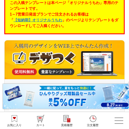
この入稿テンプレートは本ページ「オリジナルうちわ」専用のテ
ンプレートです。
1～7営業日発送プランでご注文されるお客様は
「
【短納期】オリジナルうちわ
」のページよりテンプレートをダ
ウンロードしてご入稿ください。
保存の際に発行される「デザインキー」と呼ばれる番号を
WEB入
稿フォームにて送信してください。
レギュラーサイズ
デザインを作る
コンパクトサイズ
デザインを作る
お気に入り
カート
見積履歴
注文履歴