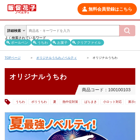
無料会員登録はこちら
詳細検索
よく検索されているワード
ボールペン
うちわ
お菓子
クリアファイル
TOPページ
オリジナルうちわノベルティ
オリジナルうちわ
オリジナルうちわ
商品コード：100100103
うちわ
ポリうちわ
夏
熱中症対策
ばらまき
小ロット対応
展示会