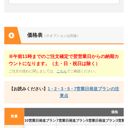
価格表
（※オプションは別途）
※午前11時までのご注文確定で翌営業日からの納期カ
ウントになります。（土・日・祝日は除く）
ご注文の流れに関しましては、
こちら
でご確認ください。
【お読みください】
1・2・3・5・7営業日発送プランの注
意点
価格
数量
10営業日発送プラン
7営業日発送プラン
5営業日発送プラン
3営業