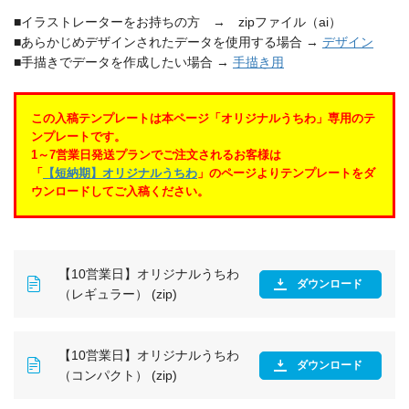
通常のうちわと同様、バラバラ
■イラストレーターをお持ちの方 → zipファイル（ai）
に梱包されております。
■あらかじめデザインされたデータを使用する場合 →
デザイン
【３】ナンバリングサイズについ
■手描きでデータを作成したい場合 →
手描き用
て。
ナンバリングサイズは、変更す
この入稿テンプレートは本ページ「オリジナルうちわ」専用のテ
ることができません。
数字の大きさや印刷範囲につき
ンプレートです。
ましては、下記の通りお願い致
1～7営業日発送プランでご注文されるお客様は
します。
「
【短納期】オリジナルうちわ
」のページよりテンプレートをダ
データを作成される際は、縦6
ウンロードしてご入稿ください。
mm×横30mmの四角をあけてデ
ザインをお願いします。
実際の数字の大きさは、4mm×
17mmとなります。
※ナンバリング部分の背景は必
【10営業日】オリジナルうちわ
ず「白地」になります。
ダウンロード
（レギュラー） (zip)
縦6mm×横30mmの四角の大き
さで背景が「白地」となりま
す。
【10営業日】オリジナルうちわ
【4】ナンバリング位置について。
ダウンロード
（コンパクト） (zip)
位置につきましては、お客さま
のご自由に決めていただけま