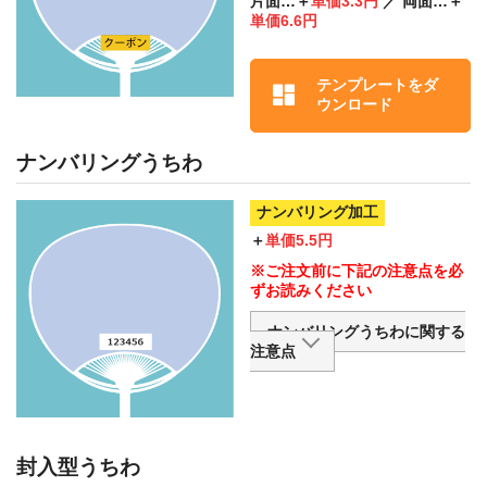
片面…＋
単価3.3円
／ 両面…＋
単価6.6円
テンプレートをダ
ウンロード
ナンバリングうちわ
ナンバリング加工
＋
単価5.5円
※ご注文前に下記の注意点を必
ずお読みください
ナンバリングうちわに関する
注意点
【１】欠番について
印刷物にナンバリングをつけた
あとに、抜きや貼りなどの加工
を行います。
封入型うちわ
ですので、その工程中や検品段
階で不良品が生じますと、 ナ