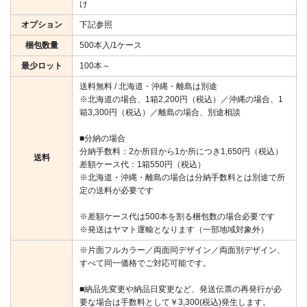
け
オプション
下記参照
梱包数量
500本入/1ケース
最少ロット
100本～
送料無料 / 北海道・沖縄・離島は別途
※北海道の場合、1箱2,200円（税込）／沖縄の場合、1
箱3,300円（税込）／離島の場合、別途相談
■分納の場合
分納手数料：2か所目から1か所につき1,650円（税込）
送料
差額ケース代：1箱550円（税込）
※北海道・沖縄・離島の場合は分納手数料とは別途で所
定の送料が必要です
※差額ケース代は500本を割る梱包数の場合必要です
※発送はヤマト運輸となります（一部地域対象外）
※片面フルカラー／両面同デザイン／両面別デザイン、
すべて同一価格でご対応可能です。
■納品先変更や納品日変更など、発送伝票の再発行が必
要な場合は手数料として￥3,300(税込)発生します。