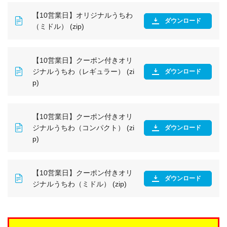
す。
【10営業日】オリジナルうちわ
但し、ナンバリングを行う部分
ダウンロード
（ミドル） (zip)
は印刷の関係上ニス引きされま
せんので、ご了承願います。
【5】ナンバリング開始番号につい
【10営業日】クーポン付きオリ
て。
ジナルうちわ（レギュラー） (zi
ダウンロード
開始番号は「000000」か「000
p)
001」のどちらかお選びいただ
けます。
ただし、300～500など途中か
らの番号指定や、任意番号の指
【10営業日】クーポン付きオリ
定はできません。
ジナルうちわ（コンパクト） (zi
ダウンロード
また、桁数の変更もできませ
p)
ん。
【6】骨色について
【10営業日】クーポン付きオリ
ナンバリングの場合は骨色の取
ダウンロード
ジナルうちわ（ミドル） (zip)
り混ぜができません。
骨色は1色のみでお願いいたし
ます。