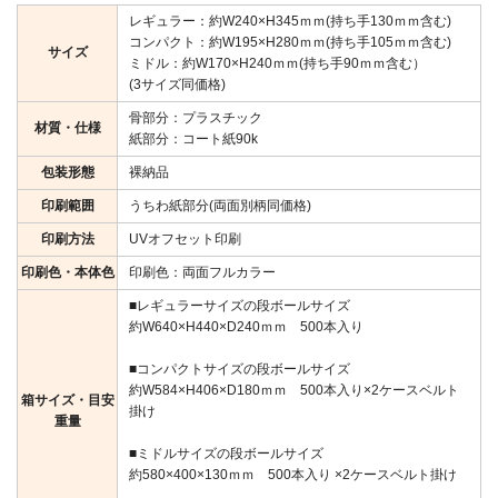
レギュラー：約W240×H345ｍｍ(持ち手130ｍｍ含む)
コンパクト：約W195×H280ｍｍ(持ち手105ｍｍ含む)
サイズ
ミドル：約W170×H240ｍｍ(持ち手90ｍｍ含む）
(3サイズ同価格)
骨部分：プラスチック
材質・仕様
紙部分：コート紙90k
包装形態
裸納品
印刷範囲
うちわ紙部分(両面別柄同価格)
印刷方法
UVオフセット印刷
印刷色・本体色
印刷色：両面フルカラー
■レギュラーサイズの段ボールサイズ
約W640×H440×D240ｍｍ 500本入り
■コンパクトサイズの段ボールサイズ
約W584×H406×D180ｍｍ 500本入り×2ケースベルト
箱サイズ・目安
掛け
重量
■ミドルサイズの段ボールサイズ
約580×400×130ｍｍ 500本入り ×2ケースベルト掛け