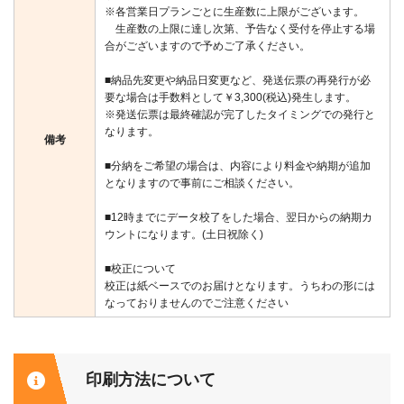
※各営業日プランごとに生産数に上限がございます。
生産数の上限に達し次第、予告なく受付を停止する場
合がございますので予めご了承ください。
■納品先変更や納品日変更など、発送伝票の再発行が必
要な場合は手数料として￥3,300(税込)発生します。
※発送伝票は最終確認が完了したタイミングでの発行と
なります。
備考
■分納をご希望の場合は、内容により料金や納期が追加
となりますので事前にご相談ください。
■12時までにデータ校了をした場合、翌日からの納期カ
ウントになります。(土日祝除く)
■校正について
校正は紙ベースでのお届けとなります。うちわの形には
なっておりませんのでご注意ください
印刷方法について