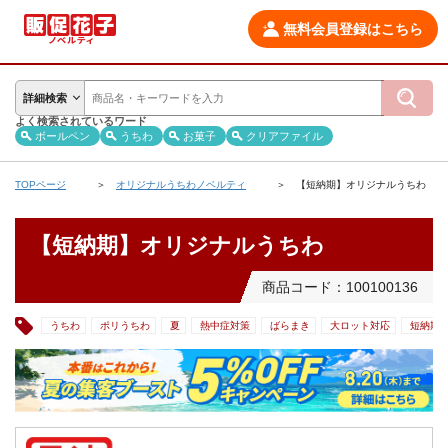
無料会員登録はこちら
詳細検索
よく検索されているワード
ボールペン
うちわ
お菓子
クリアファイル
TOPページ
オリジナルうちわノベルティ
【短納期】オリジナルうちわ
【短納期】オリジナルうちわ
商品コード：100100136
うちわ
ポリうちわ
夏
熱中症対策
ばらまき
大ロット対応
短納期