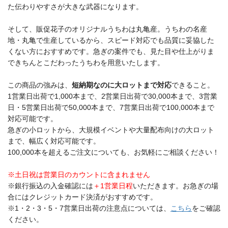
た伝わりやすさが大きな武器になります。
そして、販促花子のオリジナルうちわは丸亀産。うちわの名産
地・丸亀で生産しているから、スピード対応でも品質に妥協した
くない方におすすめです。急ぎの案件でも、見た目や仕上がりま
できちんとこだわったうちわを用意いたします。
この商品の強みは、
短納期なのに大ロットまで対応
できること。
1営業日出荷で1,000本まで、2営業日出荷で30,000本まで、3営業
日・5営業日出荷で50,000本まで、7営業日出荷で100,000本まで
対応可能です。
急ぎの小ロットから、大規模イベントや大量配布向けの大ロット
まで、幅広く対応可能です。
100,000本を超えるご注文についても、お気軽にご相談ください！
※土日祝は営業日のカウントに含まれません
※銀行振込の入金確認には
＋1営業日程
いただきます。お急ぎの場
合にはクレジットカード決済がおすすめです。
※1・2・3・5・7営業日出荷の注意点については、
こちら
をご確認
ください。