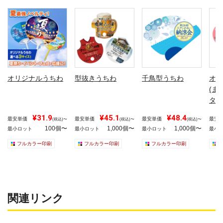
オリジナルうちわ
型抜きうちわ
千鳥型うちわ
オリ
(ま
タイ
¥31.9
¥45.1
¥48.4
最安単価
最安単価
最安単価
最安
(税込)〜
(税込)〜
(税込)〜
100個〜
1,000個〜
1,000個〜
最小ロット
最小ロット
最小ロット
最小
フルカラー印刷
フルカラー印刷
フルカラー印刷
関連リンク