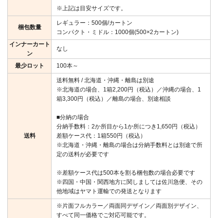
※上記は目安サイズです。
レギュラー：500個/カートン
梱包数量
コンパクト・ミドル：1000個(500×2カートン)
インナーカート
なし
ン
最少ロット
100本～
送料無料 / 北海道・沖縄・離島は別途
※北海道の場合、1箱2,200円（税込）／沖縄の場合、1
箱3,300円（税込）／離島の場合、別途相談
■分納の場合
分納手数料：2か所目から1か所につき1,650円（税込）
送料
差額ケース代：1箱550円（税込）
※北海道・沖縄・離島の場合は分納手数料とは別途で所
定の送料が必要です
※差額ケース代は500本を割る梱包数の場合必要です
※四国・中国・関西地方に関しましては佐川急便、その
他地域はヤマト運輸での発送となります
※片面フルカラー／両面同デザイン／両面別デザイン、
すべて同一価格でご対応可能です。