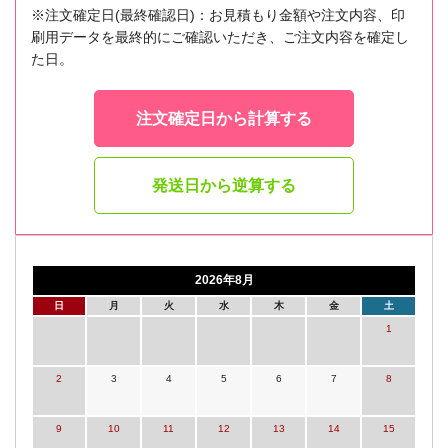
※注文確定日(最終確認日)：お見積もり金額や注文内容、印
刷用データを最終的にご確認いただき、ご注文内容を確定し
た日。
注文確定日から計算する
発送日から逆算する
2026年8月
日
月
火
水
木
金
土
1
2
3
4
5
6
7
8
9
10
11
12
13
14
15