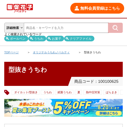
無料会員登録はこちら
詳細検索
よく検索されているワード
ボールペン
うちわ
お菓子
クリアファイル
TOPページ
オリジナルうちわノベルティ
型抜きうちわ
型抜きうちわ
商品コード：100100625
ダイカット/型抜き
うちわ
紙製うちわ
夏
熱中症対策
ばらまき
展