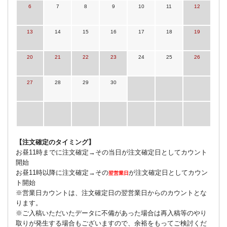
6
7
8
9
10
11
12
13
14
15
16
17
18
19
20
21
22
23
24
25
26
27
28
29
30
【注文確定のタイミング】
お昼11時までに注文確定→その当日が注文確定日としてカウント
開始
お昼11時以降に注文確定→その
が注文確定日としてカウン
翌営業日
ト開始
※営業日カウントは、注文確定日の翌営業日からのカウントとな
ります。
※ご入稿いただいたデータに不備があった場合は再入稿等のやり
取りが発生する場合もございますので、余裕をもってご検討くだ