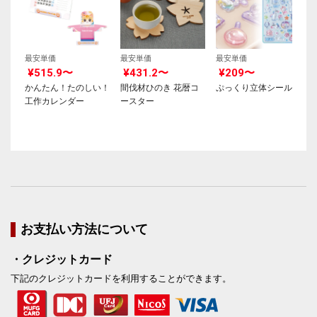
最安単価
最安単価
最安単価
¥515.9〜
¥431.2〜
¥209〜
かんたん！たのしい！
間伐材ひのき 花暦コ
ぷっくり立体シール
工作カレンダー
ースター
お支払い方法について
・クレジットカード
下記のクレジットカードを利用することができます。