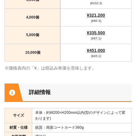
(¥102.3)
¥321,200
4,000個
(¥80.3)
¥335,500
5,000個
(¥67.1)
¥451,000
10,000個
(¥45.1)
※価格表内の「¥」は税込み単価を意味します。
詳細情報
本体：約W200×H200mm以内(型のデザインによって変
サイズ
わります)
材質・仕様
紙質：両面コートカード360g