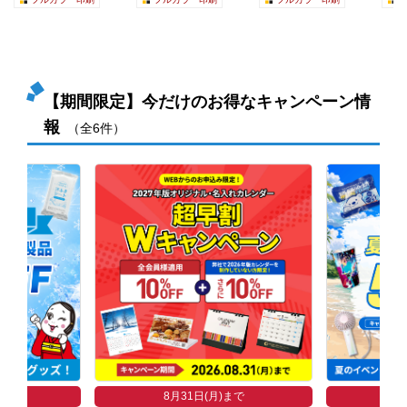
【期間限定】今だけのお得なキャンペーン情
報
（全6件）
まで
8
8月31日(月)まで