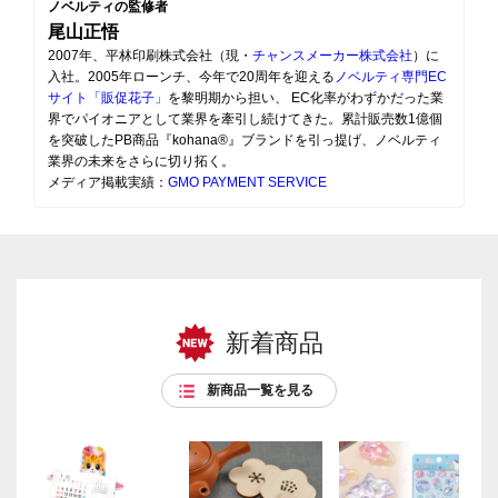
ノベルティの監修者
尾山正悟
2007年、平林印刷株式会社（現・
チャンスメーカー株式会社
）に
入社。2005年ローンチ、今年で20周年を迎える
ノベルティ専門EC
サイト「販促花子」
を黎明期から担い、 EC化率がわずかだった業
界でパイオニアとして業界を牽引し続けてきた。累計販売数1億個
を突破したPB商品『kohana®』ブランドを引っ提げ、ノベルティ
業界の未来をさらに切り拓く。
メディア掲載実績：
GMO PAYMENT SERVICE
新着商品
新商品一覧を見る