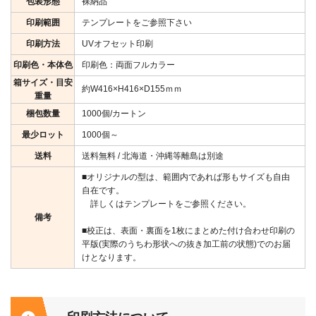
包装形態
裸納品
印刷範囲
テンプレートをご参照下さい
印刷方法
UVオフセット印刷
印刷色・本体色
印刷色：両面フルカラー
箱サイズ・目安
約W416×H416×D155ｍｍ
重量
梱包数量
1000個/カートン
最少ロット
1000個～
送料
送料無料 / 北海道・沖縄等離島は別途
■オリジナルの型は、範囲内であれば形もサイズも自由
自在です。
詳しくはテンプレートをご参照ください。
備考
■校正は、表面・裏面を1枚にまとめた付け合わせ印刷の
平版(実際のうちわ形状への抜き加工前の状態)でのお届
けとなります。