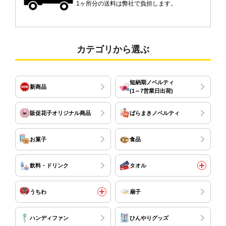
1ヶ所分の送料は弊社で負担します。
カテゴリから選ぶ
短納期ノベルティ
新商品
(1～7営業日出荷)
販促花子オリジナル商品
ばらまきノベルティ
お菓子
食品
飲料・ドリンク
タオル
うちわ
扇子
ハンディファン
ひんやりグッズ