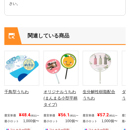
さい。
関連している商品
千鳥型うちわ
オリジナルうちわ
生分解性樹脂配合
ダイ
(まんまる小型平柄
うちわ
うち
タイプ)
¥48.4
¥56.1
¥57.2
最安単価
最安単価
最安単価
最安
(税込)〜
(税込)〜
(税込)〜
1,000個〜
100個〜
1,000個〜
最小ロット
最小ロット
最小ロット
最小
フルカラー印刷
フルカラー印刷
フルカラー印刷