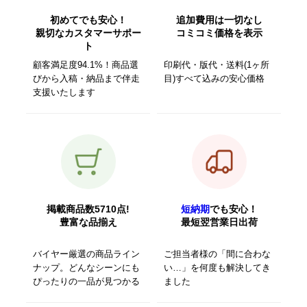
初めてでも安心！
追加費用は一切なし
親切なカスタマーサポー
コミコミ価格を表示
ト
顧客満足度94.1%！商品選
印刷代・版代・送料(1ヶ所
びから入稿・納品まで伴走
目)すべて込みの安心価格
支援いたします
掲載商品数5710点!
短納期
でも安心！
豊富な品揃え
最短翌営業日出荷
バイヤー厳選の商品ライン
ご担当者様の「間に合わな
ナップ。どんなシーンにも
い…」を何度も解決してき
ぴったりの一品が見つかる
ました