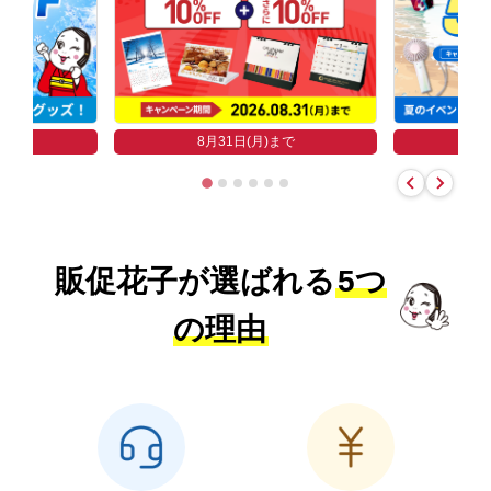
まで
8
8月31日(月)まで
販促花子が選ばれる
5つ
の理由