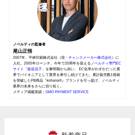
ノベルティの監修者
尾山正悟
2007年、平林印刷株式会社（現・
チャンスメーカー株式会社
）に
入社。2005年ローンチ、今年で20周年を迎える
ノベルティ専門EC
サイト「販促花子」
を黎明期から担い、 EC化率がわずかだった業
界でパイオニアとして業界を牽引し続けてきた。累計販売数1億個
を突破したPB商品『kohana®』ブランドを引っ提げ、ノベルティ
業界の未来をさらに切り拓く。
メディア掲載実績：
GMO PAYMENT SERVICE