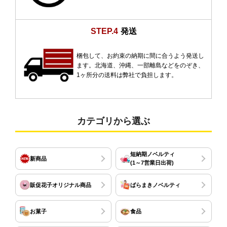
STEP.4
発送
梱包して、お約束の納期に間に合うよう発送し
ます。北海道、沖縄、一部離島などをのぞき、
1ヶ所分の送料は弊社で負担します。
カテゴリから選ぶ
短納期ノベルティ
新商品
(1～7営業日出荷)
販促花子オリジナル商品
ばらまきノベルティ
お菓子
食品