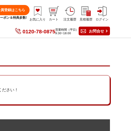
会員登録はこちら
分クーポン＆特典多数!
お気に入り
カート
注文履歴
見積履歴
ログイン
営業時間（平日）
0120-78-0875
お問合せ
9:30~18:00
てください！