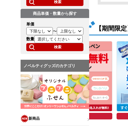
検索
商品単価・数量から探す
単価
【期間限定
〜
数量
検索
ノベルティグッズのカテゴリ
4日(木)まで
9月8日(火)まで
新商品