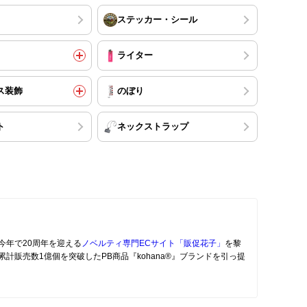
ステッカー・シール
ライター
ス装飾
のぼり
ト
ネックストラップ
今年で20周年を迎える
ノベルティ専門ECサイト「販促花子」
を黎
計販売数1億個を突破したPB商品『kohana®』ブランドを引っ提