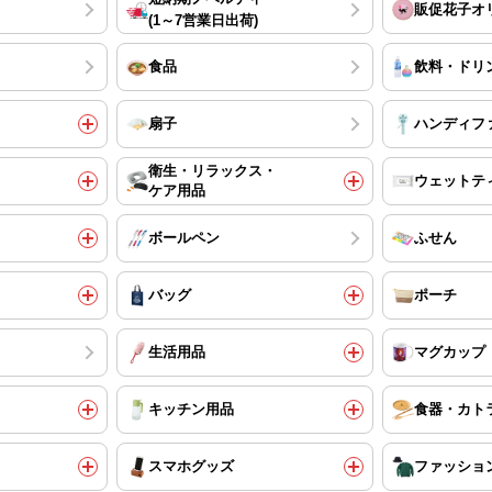
販促花子オ
(1～7営業日出荷)
食品
飲料・ドリ
扇子
ハンディフ
衛生・リラックス・
ウェットテ
ケア用品
ボールペン
ふせん
バッグ
ポーチ
生活用品
マグカップ
キッチン用品
食器・カト
スマホグッズ
ファッショ