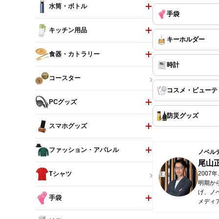
水筒・ボトル
手袋
キッチン用品
キーホルダー
食器・カトラリー
時計
コースター
コスメ・ビューテ
PCグッズ
防災グッズ
スマホグッズ
ファッション・アパレル
ノベル
尾山
200
Tシャツ
明期か
げ、ノ
手袋
メディ