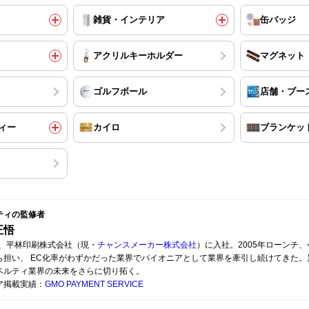
雑貨・インテリア
缶バッジ
アクリルキーホルダー
マグネット
ゴルフボール
店舗・ブー
ィー
カイロ
ブランケッ
ティの監修者
正悟
7年、平林印刷株式会社（現・
チャンスメーカー株式会社
）に入社。2005年ローンチ、
ら担い、 EC化率がわずかだった業界でパイオニアとして業界を牽引し続けてきた。累
ベルティ業界の未来をさらに切り拓く。
ア掲載実績：
GMO PAYMENT SERVICE