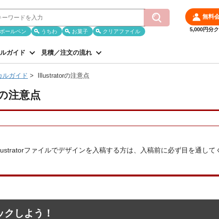
無料
5,000円
ボールペン
うちわ
お菓子
クリアファイル
ルガイド
見積／注文の流れ
カルガイド
>
Illustratorの注意点
torの注意点
Illustratorファイルでデザインを入稿する方は、入稿前に必ず目を通し
ックしよう！