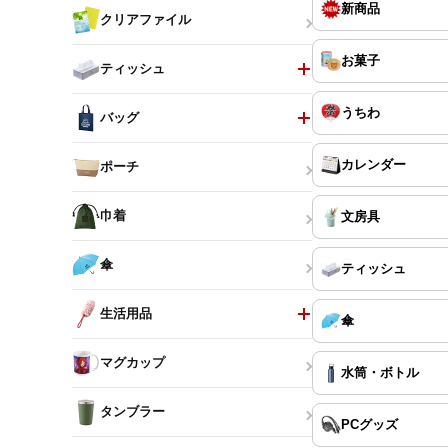
新商品
クリアファイル
お菓子
ティッシュ
うちわ
バッグ
カレンダー
ポーチ
巾着
文房具
傘
ティッシュ
生活用品
傘
マグカップ
水筒・ボトル
タンブラー
PCグッズ