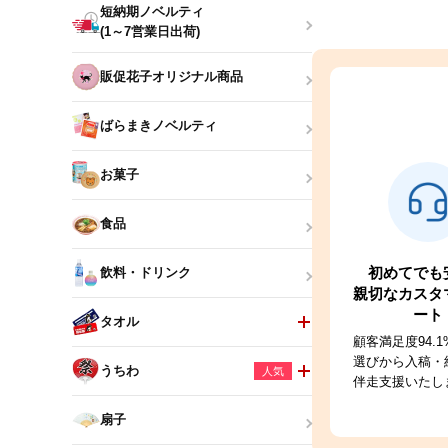
短納期ノベルティ
(1～7営業日出荷)
販促花子オリジナル商品
ばらまきノベルティ
お菓子
食品
初めてでも
飲料・ドリンク
親切なカスタ
ート
タオル
顧客満足度94.
選びから入稿・
うちわ
人気
伴走支援いたし
扇子