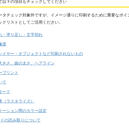
て以下の項目もチェックしてください
ータチェック対象外ですが、イメージ通りに印刷するために重要なポイ
ックリストとしてご活用ください。
れ・塗り足し・文字切れ
像度
レイヤー・オブジェクトなど印刷されないもの
大きさ、線の太さ、ヘアライン
ープリント
いて
モード
果（ラスタライズ）
ケーション間のカラー設定
ードの読み取りについて