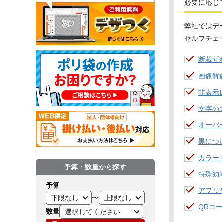
必要に応じ
弊社ではデ
セルフチェ
断裁ず
画像解
非表示
文字の
オーバ
黒につ
カラー
予算・数量から探す
特殊効
予算
アプリ
〜
QRコ
数量