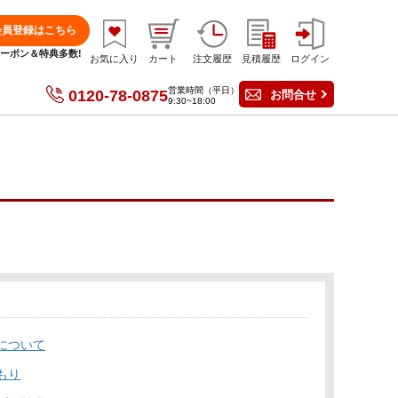
会員登録はこちら
分クーポン＆特典多数!
お気に入り
カート
注文履歴
見積履歴
ログイン
営業時間（平日）
0120-78-0875
お問合せ
9:30~18:00
について
もり