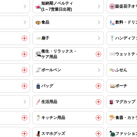
短納期ノベルティ
販促花子オ
(1～7営業日出荷)
食品
飲料・ドリ
扇子
ハンディフ
衛生・リラックス・
ウェットテ
ケア用品
ボールペン
ふせん
バッグ
ポーチ
生活用品
マグカップ
キッチン用品
食器・カト
スマホグッズ
ファッショ