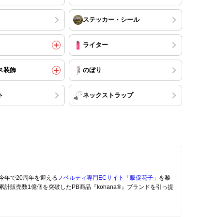
ステッカー・シール
ライター
ス装飾
のぼり
ト
ネックストラップ
今年で20周年を迎える
ノベルティ専門ECサイト「販促花子」
を黎
計販売数1億個を突破したPB商品『kohana®』ブランドを引っ提