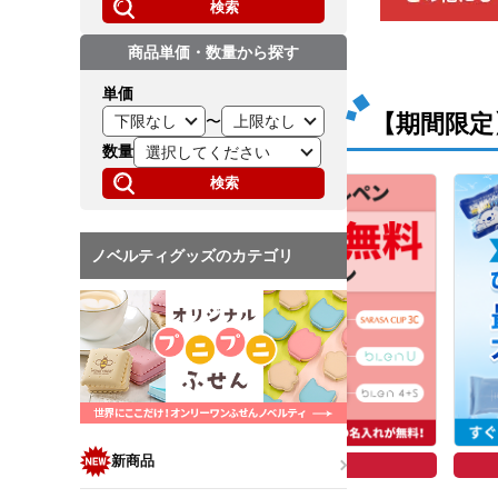
検索
商品単価・数量から探す
単価
【期間限定
〜
数量
検索
ノベルティグッズのカテゴリ
新商品
4日(木)まで
9月8日(火)まで