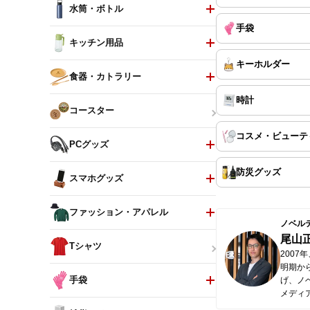
水筒・ボトル
手袋
キッチン用品
キーホルダー
食器・カトラリー
時計
コースター
コスメ・ビューテ
PCグッズ
防災グッズ
スマホグッズ
ファッション・アパレル
ノベル
尾山
Tシャツ
200
明期か
手袋
げ、ノ
メディ