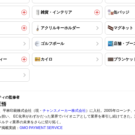
雑貨・インテリア
缶バッジ
アクリルキーホルダー
マグネット
ゴルフボール
店舗・ブー
ィー
カイロ
ブランケッ
ティの監修者
正悟
7年、平林印刷株式会社（現・
チャンスメーカー株式会社
）に入社。2005年ローンチ、
ら担い、 EC化率がわずかだった業界でパイオニアとして業界を牽引し続けてきた。累
ベルティ業界の未来をさらに切り拓く。
ア掲載実績：
GMO PAYMENT SERVICE