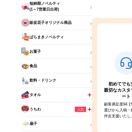
短納期ノベルティ
(1～7営業日出荷)
販促花子オリジナル商品
ばらまきノベルティ
お菓子
食品
飲料・ドリンク
初めてでも
親切なカスタ
タオル
ート
顧客満足度94.
うちわ
人気
選びから入稿・
伴走支援いたし
扇子