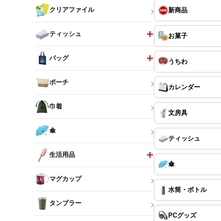
新商品
クリアファイル
ティッシュ
お菓子
バッグ
うちわ
ポーチ
カレンダー
巾着
文房具
傘
ティッシュ
生活用品
傘
マグカップ
水筒・ボトル
タンブラー
PCグッズ