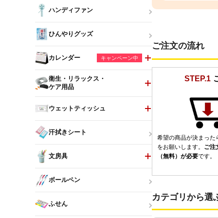
ハンディファン
ひんやりグッズ
ご注文の流れ
カレンダー
キャンペーン中
STEP.1
衛生・リラックス・
ケア用品
ウェットティッシュ
汗拭きシート
希望の商品が決まった
をお願いします。
ご注
文房具
（無料）が必要
です。
ボールペン
カテゴリから選
ふせん