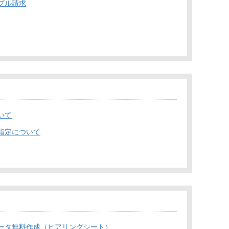
プル請求
いて
指定について
ータ無料作成（ヒアリングシート）