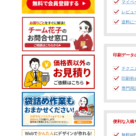
マイペ
レビュ
送料に
印刷データ
テクニ
印刷初
専門用
便利な入稿
無料W