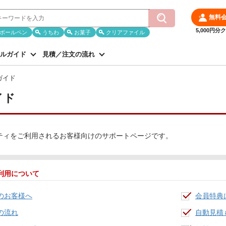
無料
5,000円
ボールペン
うちわ
お菓子
クリアファイル
ルガイド
見積／注文の流れ
ガイド
イド
ティをご利用されるお客様向けのサポートページです。
利用について
のお客様へ
会員特典
の流れ
自動見積