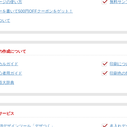
ージの使い方
無料サン
ーを書いて500円OFFクーポンをゲット！
ついて
の作成について
カルガイド
印刷につ
心者用ガイド
印刷色の
語大辞典
サービス
EBデザインツール「デザつく」
名入れデ