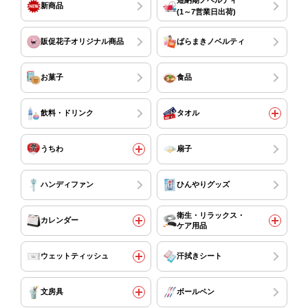
新商品
(1～7営業日出荷)
販促花子オリジナル商品
ばらまきノベルティ
お菓子
食品
飲料・ドリンク
タオル
うちわ
扇子
ハンディファン
ひんやりグッズ
衛生・リラックス・
カレンダー
ケア用品
ウェットティッシュ
汗拭きシート
文房具
ボールペン