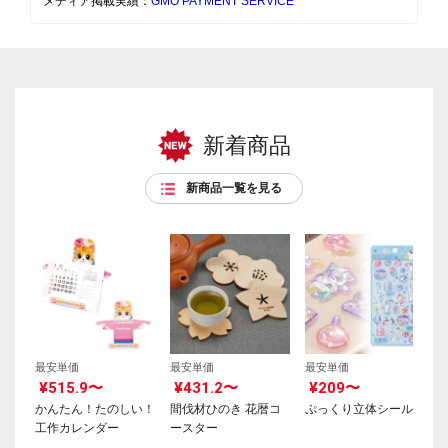
メディア掲載実績：
GMO PAYMENT SERVICE
新着商品
新商品一覧を見る
最安単価
最安単価
最安単価
¥515.9〜
¥431.2〜
¥209〜
かんたん！たのしい！
間伐材ひのき 花暦コ
ぷっくり立体シール
工作カレンダー
ースター