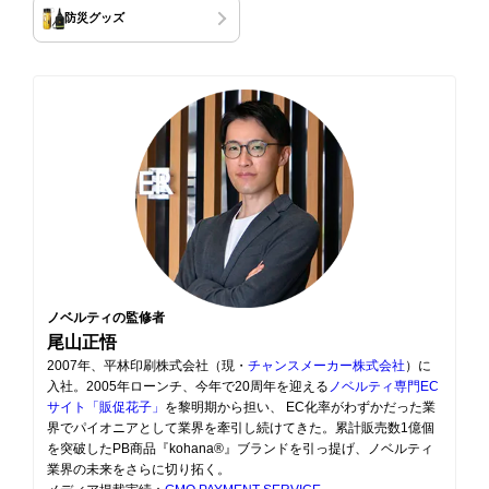
防災グッズ
ノベルティの監修者
尾山正悟
2007年、平林印刷株式会社（現・
チャンスメーカー株式会社
）に
入社。2005年ローンチ、今年で20周年を迎える
ノベルティ専門EC
サイト「販促花子」
を黎明期から担い、 EC化率がわずかだった業
界でパイオニアとして業界を牽引し続けてきた。累計販売数1億個
を突破したPB商品『kohana®』ブランドを引っ提げ、ノベルティ
業界の未来をさらに切り拓く。