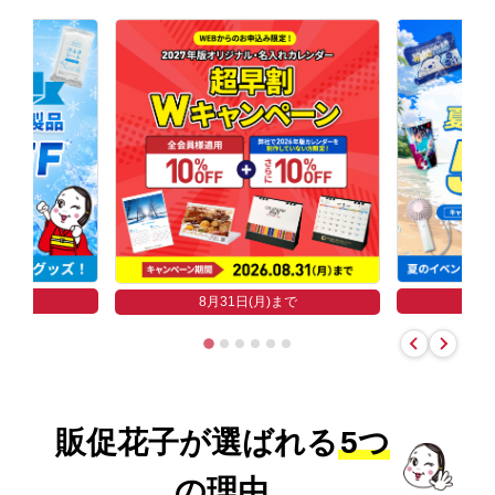
まで
8
8月31日(月)まで
販促花子が選ばれる
5つ
の理由