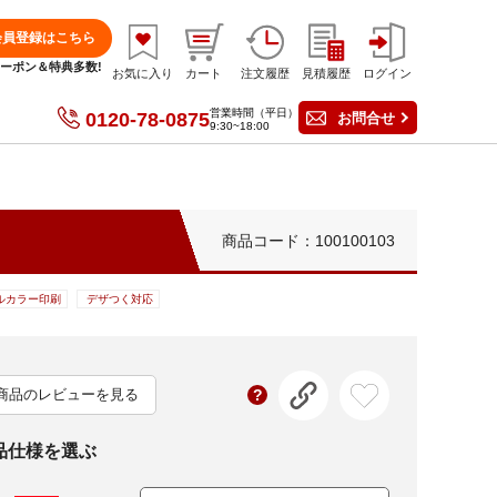
会員登録はこちら
分クーポン＆特典多数!
お気に入り
カート
注文履歴
見積履歴
ログイン
営業時間（平日）
0120-78-0875
お問合せ
9:30~18:00
商品コード：100100103
ルカラー印刷
デザつく対応
商品のレビューを見る
品仕様を選ぶ