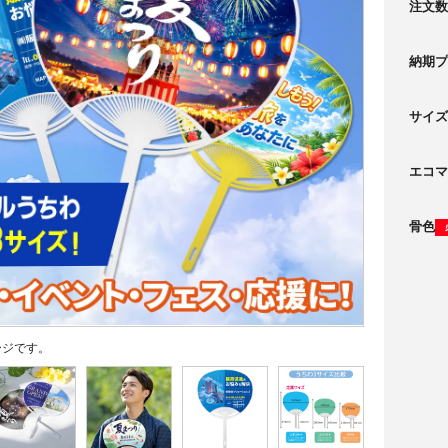
注文数
納期プ
サイズ
エコマ
骨色
ージです。