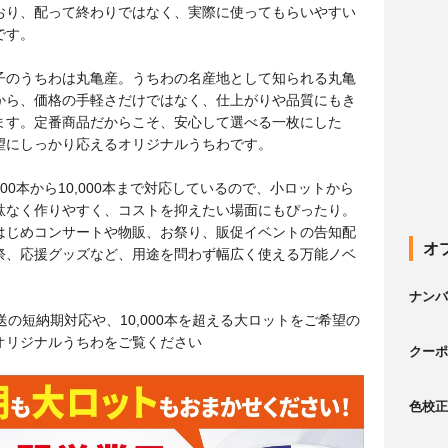
おり、配って終わりではなく、実際に使ってもらいやすい
です。
子のうちわは丸亀産。うちわの名産地として知られる丸亀
から、価格の手軽さだけではなく、仕上がりや品質にもき
ます。定番商品だからこそ、安心して選べる一枚にした
望にしっかり応えるオリジナルうちわです。
00本から10,000本まで対応しているので、小ロットから
駄なく作りやすく、コストを抑えたい場面にもぴったり。
はじめコンサートや物販、お祭り、販促イベントの告知配
オ
祭、応援グッズなど、用途を問わず幅広く使える万能ノベ
ナンバ
送の短納期対応や、10,000本を超える大ロットをご希望の
オリジナルうちわをご覧ください
クーポ
色校正