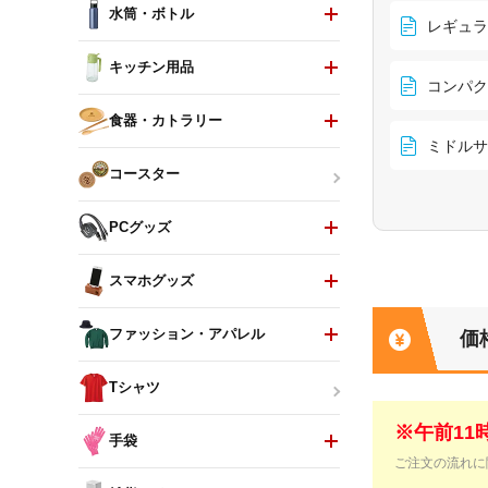
水筒・ボトル
レギュラ
キッチン用品
コンパク
食器・カトラリー
ミドルサ
コースター
PCグッズ
スマホグッズ
ファッション・アパレル
価
Tシャツ
※午前1
手袋
ご注文の流れに