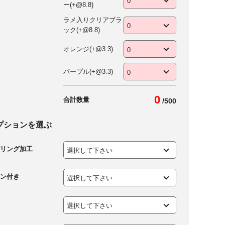
ー(+@8.8)
ラメ入りクリアブラ
ック(+@8.8)
オレンジ(+@3.3)
パープル(+@3.3)
0
合計数量
/
500
プションを選ぶ
リング加工
ン付き