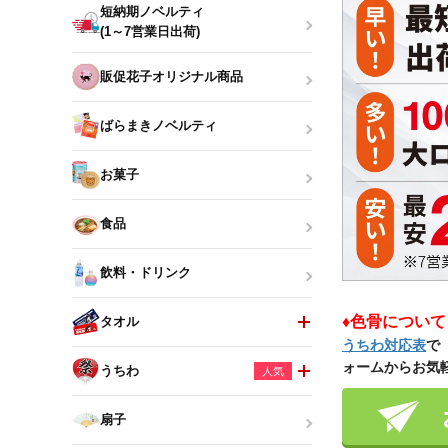
短納期ノベルティ
(1～7営業日出荷)
販促花子オリジナル商品
ばらまきノベルティ
お菓子
食品
飲料・ドリンク
♦色骨につい
タオル
うちわ対応表
で
ォームからお気
うちわ
人気
扇子