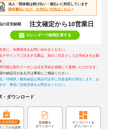
法人・団体様は掛け払い・後払いに対応しています
請求書払いなど、お支払い方法はこちら >
注文確定から10営業日
品の目安納期
カレンダーで納期計算する
文前に、在庫状況をお問い合わせください。
るデザインでご注文する際は、別のご注文としてお手続きをお願
す。
用可能な割引クーポンは注文手続き画面にて適用いただけます。
望の納品日がある方は事前にご相談ください。
道／沖縄県／離島納品は商品代以外に別途送料が発生します。お
すが、事前に別途見積をお問合せください。
求・ダウンロード
人会員様限定
見積書を
テンプレートを
ダウンロード
ダウンロード
サンプルを請求