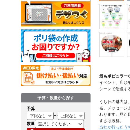
最もポピュラー
イベント、店頭
シーンで活躍す
予算・数量から探す
うちわの魅力は
名、メッセージ
予算
わります。見た
〜
すさは抜群。
数量
当社が行ったう