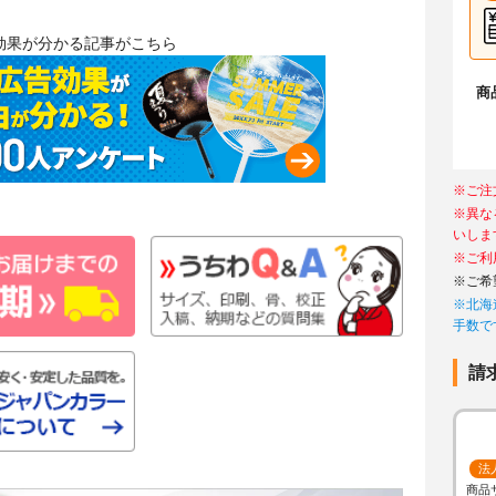
効果が分かる記事がこちら
商
※ご注
※異な
いしま
※ご利
※ご希
※北海
手数で
請
法
商品