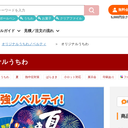
無料
5,000円
ボールペン
うちわ
お菓子
クリアファイル
ルガイド
見積／注文の流れ
オリジナルうちわノベルティ
オリジナルうちわ
ナルうちわ
リうちわ
夏
熱中症対策
ばらまき
小ロット対応
展示会
印刷あり
フ
商