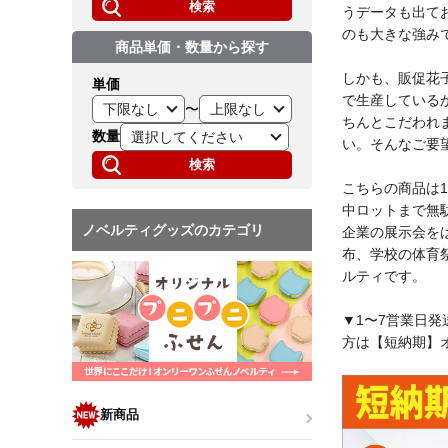
検索
うデータも出て
のも大きな強み
商品単価・数量から探す
しかも、販促花
単価
で生産している
〜
ちんとこだわれ
数量
い。そんなご要
検索
こちらの商品は1
中ロットまで無
ノベルティグッズのカテゴリ
企業の展示会を
布、学校の体育
ルティです。
▼1〜7営業日発
方は【短納期】
新商品