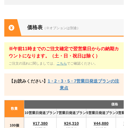
価格表
（※オプションは別途）
※午前11時までのご注文確定で翌営業日からの納期カ
ウントになります。（土・日・祝日は除く）
ご注文の流れに関しましては、
こちら
でご確認ください。
【お読みください】
1・2・3・5・7営業日発送プランの注
意点
価格
数量
10営業日発送プラン
7営業日発送プラン
5営業日発送プラン
3営業
¥17,380
¥24,310
¥44,880
¥4
100個