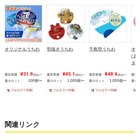
オリジナルうちわ
型抜きうちわ
千鳥型うちわ
オリ
(ま
タイ
¥31.9
¥45.1
¥48.4
最安単価
最安単価
最安単価
最安
(税込)〜
(税込)〜
(税込)〜
100個〜
1,000個〜
1,000個〜
最小ロット
最小ロット
最小ロット
最小
フルカラー印刷
フルカラー印刷
フルカラー印刷
関連リンク