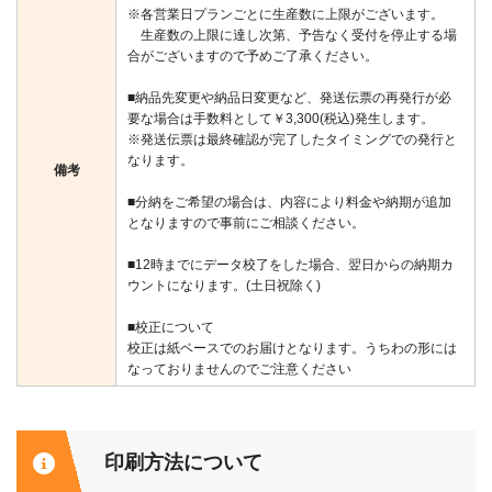
※各営業日プランごとに生産数に上限がございます。
生産数の上限に達し次第、予告なく受付を停止する場
合がございますので予めご了承ください。
■納品先変更や納品日変更など、発送伝票の再発行が必
要な場合は手数料として￥3,300(税込)発生します。
※発送伝票は最終確認が完了したタイミングでの発行と
なります。
備考
■分納をご希望の場合は、内容により料金や納期が追加
となりますので事前にご相談ください。
■12時までにデータ校了をした場合、翌日からの納期カ
ウントになります。(土日祝除く)
■校正について
校正は紙ベースでのお届けとなります。うちわの形には
なっておりませんのでご注意ください
印刷方法について