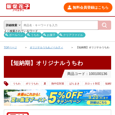
無料会員登録はこちら
詳細検索
よく検索されているワード
ボールペン
うちわ
お菓子
クリアファイル
TOPページ
オリジナルうちわノベルティ
【短納期】オリジナルうちわ
【短納期】オリジナルうちわ
商品コード：100100136
うちわ
ポリうちわ
夏
熱中症対策
ばらまき
大ロット対応
短納期