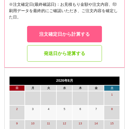
※注文確定日(最終確認日)：お見積もり金額や注文内容、印
刷用データを最終的にご確認いただき、ご注文内容を確定し
た日。
注文確定日から計算する
発送日から逆算する
2026年8月
日
月
火
水
木
金
土
1
2
3
4
5
6
7
8
9
10
11
12
13
14
15