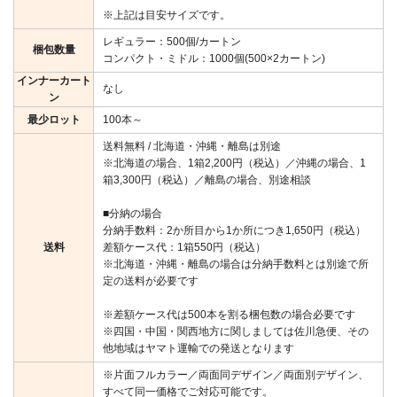
※上記は目安サイズです。
レギュラー：500個/カートン
梱包数量
コンパクト・ミドル：1000個(500×2カートン)
インナーカート
なし
ン
最少ロット
100本～
送料無料 / 北海道・沖縄・離島は別途
※北海道の場合、1箱2,200円（税込）／沖縄の場合、1
箱3,300円（税込）／離島の場合、別途相談
■分納の場合
分納手数料：2か所目から1か所につき1,650円（税込）
送料
差額ケース代：1箱550円（税込）
※北海道・沖縄・離島の場合は分納手数料とは別途で所
定の送料が必要です
※差額ケース代は500本を割る梱包数の場合必要です
※四国・中国・関西地方に関しましては佐川急便、その
他地域はヤマト運輸での発送となります
※片面フルカラー／両面同デザイン／両面別デザイン、
すべて同一価格でご対応可能です。