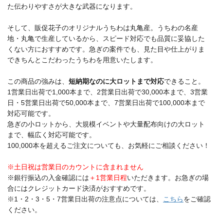
た伝わりやすさが大きな武器になります。
そして、販促花子のオリジナルうちわは丸亀産。うちわの名産
地・丸亀で生産しているから、スピード対応でも品質に妥協した
くない方におすすめです。急ぎの案件でも、見た目や仕上がりま
できちんとこだわったうちわを用意いたします。
この商品の強みは、
短納期なのに大ロットまで対応
できること。
1営業日出荷で1,000本まで、2営業日出荷で30,000本まで、3営業
日・5営業日出荷で50,000本まで、7営業日出荷で100,000本まで
対応可能です。
急ぎの小ロットから、大規模イベントや大量配布向けの大ロット
まで、幅広く対応可能です。
100,000本を超えるご注文についても、お気軽にご相談ください！
※土日祝は営業日のカウントに含まれません
※銀行振込の入金確認には
＋1営業日程
いただきます。お急ぎの場
合にはクレジットカード決済がおすすめです。
※1・2・3・5・7営業日出荷の注意点については、
こちら
をご確認
ください。