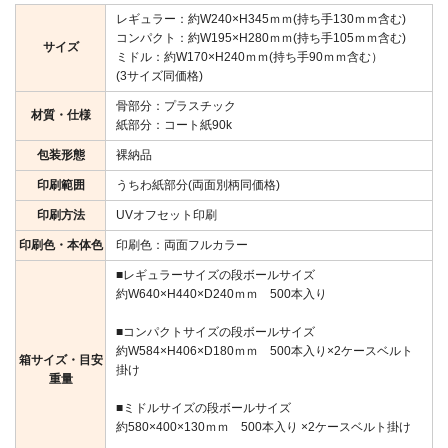
レギュラー：約W240×H345ｍｍ(持ち手130ｍｍ含む)
コンパクト：約W195×H280ｍｍ(持ち手105ｍｍ含む)
サイズ
ミドル：約W170×H240ｍｍ(持ち手90ｍｍ含む）
(3サイズ同価格)
骨部分：プラスチック
材質・仕様
紙部分：コート紙90k
包装形態
裸納品
印刷範囲
うちわ紙部分(両面別柄同価格)
印刷方法
UVオフセット印刷
印刷色・本体色
印刷色：両面フルカラー
■レギュラーサイズの段ボールサイズ
約W640×H440×D240ｍｍ 500本入り
■コンパクトサイズの段ボールサイズ
約W584×H406×D180ｍｍ 500本入り×2ケースベルト
箱サイズ・目安
掛け
重量
■ミドルサイズの段ボールサイズ
約580×400×130ｍｍ 500本入り ×2ケースベルト掛け