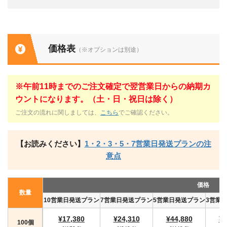
価格表
（※オプションは別途）
※午前11時までのご注文確定で翌営業日からの納期カ
ウントになります。（土・日・祝日は除く）
ご注文の流れに関しましては、
こちら
でご確認ください。
【お読みください】
1・2・3・5・7営業日発送プランの注
意点
価格
数量
10営業日発送プラン
7営業日発送プラン
5営業日発送プラン
3営業
¥17,380
¥24,310
¥44,880
¥4
100個