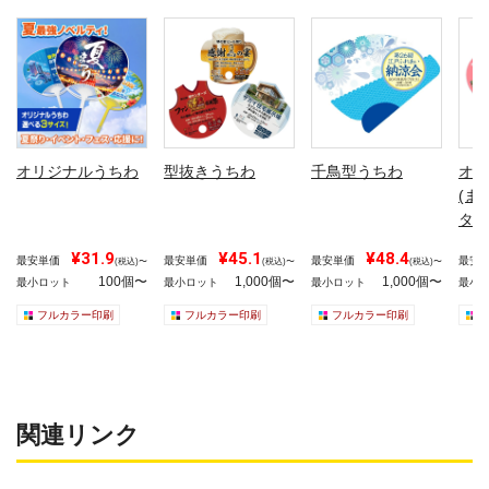
オリジナルうちわ
型抜きうちわ
千鳥型うちわ
オリ
(ま
タイ
¥31.9
¥45.1
¥48.4
最安単価
最安単価
最安単価
最安
(税込)〜
(税込)〜
(税込)〜
100個〜
1,000個〜
1,000個〜
最小ロット
最小ロット
最小ロット
最小
フルカラー印刷
フルカラー印刷
フルカラー印刷
関連リンク