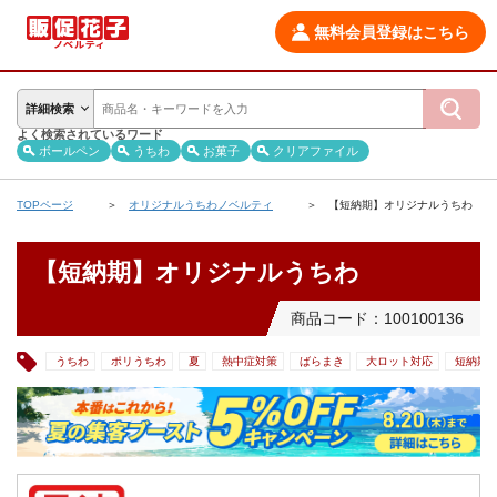
無料会員登録はこちら
詳細検索
よく検索されているワード
ボールペン
うちわ
お菓子
クリアファイル
TOPページ
オリジナルうちわノベルティ
【短納期】オリジナルうちわ
【短納期】オリジナルうちわ
商品コード：100100136
うちわ
ポリうちわ
夏
熱中症対策
ばらまき
大ロット対応
短納期