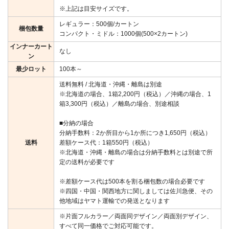
※上記は目安サイズです。
レギュラー：500個/カートン
梱包数量
コンパクト・ミドル：1000個(500×2カートン)
インナーカート
なし
ン
最少ロット
100本～
送料無料 / 北海道・沖縄・離島は別途
※北海道の場合、1箱2,200円（税込）／沖縄の場合、1
箱3,300円（税込）／離島の場合、別途相談
■分納の場合
分納手数料：2か所目から1か所につき1,650円（税込）
送料
差額ケース代：1箱550円（税込）
※北海道・沖縄・離島の場合は分納手数料とは別途で所
定の送料が必要です
※差額ケース代は500本を割る梱包数の場合必要です
※四国・中国・関西地方に関しましては佐川急便、その
他地域はヤマト運輸での発送となります
※片面フルカラー／両面同デザイン／両面別デザイン、
すべて同一価格でご対応可能です。