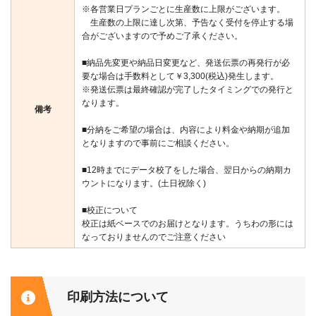
※各営業日プランごとに生産数に上限がございます。
生産数の上限に達し次第、予告なく受付を停止する場
合がございますので予めご了承ください。
■納品先変更や納品日変更など、発送伝票の再発行が必
要な場合は手数料として￥3,300(税込)発生します。
※発送伝票は最終確認が完了したタイミングでの発行と
なります。
備考
■分納をご希望の場合は、内容により料金や納期が追加
となりますので事前にご相談ください。
■12時までにデータ校了をした場合、翌日からの納期カ
ウントになります。(土日祝除く)
■校正について
校正は紙ベースでのお届けとなります。うちわの形には
なっておりませんのでご注意ください
印刷方法について