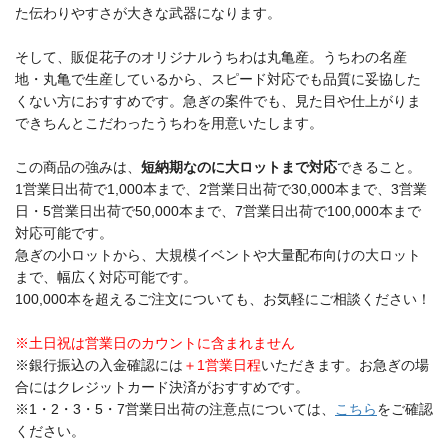
た伝わりやすさが大きな武器になります。
そして、販促花子のオリジナルうちわは丸亀産。うちわの名産
地・丸亀で生産しているから、スピード対応でも品質に妥協した
くない方におすすめです。急ぎの案件でも、見た目や仕上がりま
できちんとこだわったうちわを用意いたします。
この商品の強みは、
短納期なのに大ロットまで対応
できること。
1営業日出荷で1,000本まで、2営業日出荷で30,000本まで、3営業
日・5営業日出荷で50,000本まで、7営業日出荷で100,000本まで
対応可能です。
急ぎの小ロットから、大規模イベントや大量配布向けの大ロット
まで、幅広く対応可能です。
100,000本を超えるご注文についても、お気軽にご相談ください！
※土日祝は営業日のカウントに含まれません
※銀行振込の入金確認には
＋1営業日程
いただきます。お急ぎの場
合にはクレジットカード決済がおすすめです。
※1・2・3・5・7営業日出荷の注意点については、
こちら
をご確認
ください。