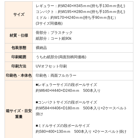
レギュラー：約W240×H345ｍｍ(持ち手130ｍｍ含む)
コンパクト：約W195×H280ｍｍ(持ち手105ｍｍ含む)
サイズ
ミドル：約W170×H240ｍｍ(持ち手90ｍｍ含む）
(3サイズ同価格)
骨部分：プラスチック
材質・仕様
紙部分：コート紙90k
包装形態
裸納品
印刷範囲
うちわ紙部分(両面別柄同価格)
印刷方法
UVオフセット印刷
印刷色・本体色
印刷色：両面フルカラー
■レギュラーサイズの段ボールサイズ
約W640×H440×D240ｍｍ 500本入り
■コンパクトサイズの段ボールサイズ
約W584×H406×D180ｍｍ 500本入り×2ケースベルト
箱サイズ・目安
掛け
重量
■ミドルサイズの段ボールサイズ
約580×400×130ｍｍ 500本入り ×2ケースベルト掛け