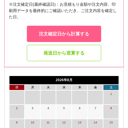
※注文確定日(最終確認日)：お見積もり金額や注文内容、印
刷用データを最終的にご確認いただき、ご注文内容を確定し
た日。
注文確定日から計算する
発送日から逆算する
2026年8月
日
月
火
水
木
金
土
1
2
3
4
5
6
7
8
9
10
11
12
13
14
15