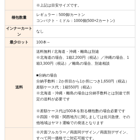
※上記は目安サイズです。
レギュラー：500個/カートン
梱包数量
コンパクト・ミドル：1000個(500×2カートン)
インナーカート
なし
ン
最少ロット
100本～
送料無料 / 北海道・沖縄・離島は別途
※北海道の場合、1箱2,200円（税込）／沖縄の場合、1
箱3,300円（税込）／離島の場合、別途相談
■分納の場合
分納手数料：2か所目から1か所につき1,650円（税込）
送料
差額ケース代：1箱550円（税込）
※北海道・沖縄・離島の場合は分納手数料とは別途で所
定の送料が必要です
※差額ケース代は500本を割る梱包数の場合必要です
※四国・中国・関西地方に関しましては佐川急便、その
他地域はヤマト運輸での発送となります
※片面フルカラー／両面同デザイン／両面別デザイン、
すべて同一価格でご対応可能です。