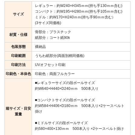
レギュラー：約W240×H345ｍｍ(持ち手130ｍｍ含む)
コンパクト：約W195×H280ｍｍ(持ち手105ｍｍ含む)
サイズ
ミドル：約W170×H240ｍｍ(持ち手90ｍｍ含む）
(3サイズ同価格)
骨部分：プラスチック
材質・仕様
紙部分：コート紙90k
包装形態
裸納品
印刷範囲
うちわ紙部分(両面別柄同価格)
印刷方法
UVオフセット印刷
印刷色・本体色
印刷色：両面フルカラー
■レギュラーサイズの段ボールサイズ
約W640×H440×D240ｍｍ 500本入り
■コンパクトサイズの段ボールサイズ
約W584×H406×D180ｍｍ 500本入り×2ケースベルト
箱サイズ・目安
掛け
重量
■ミドルサイズの段ボールサイズ
約580×400×130ｍｍ 500本入り ×2ケースベルト掛け