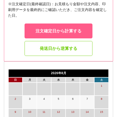
※注文確定日(最終確認日)：お見積もり金額や注文内容、印
刷用データを最終的にご確認いただき、ご注文内容を確定し
た日。
注文確定日から計算する
発送日から逆算する
2026年8月
日
月
火
水
木
金
土
1
2
3
4
5
6
7
8
9
10
11
12
13
14
15