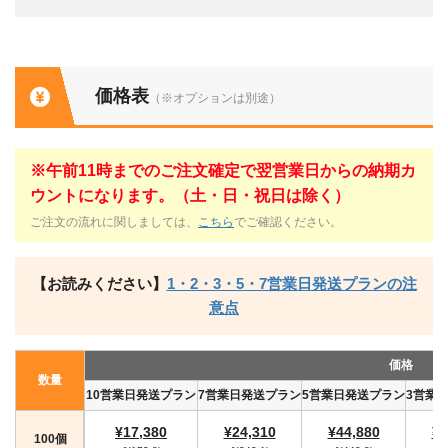
価格表
（※オプションは別途）
※午前11時までのご注文確定で翌営業日からの納期カ
ウントになります。（土・日・祝日は除く）
ご注文の流れに関しましては、
こちら
でご確認ください。
【お読みください】
1・2・3・5・7営業日発送プランの注
意点
価格
数量
10営業日発送プラン
7営業日発送プラン
5営業日発送プラン
3営業
¥17,380
¥24,310
¥44,880
¥4
100個