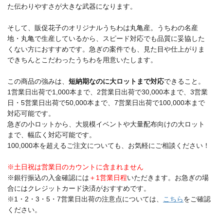
た伝わりやすさが大きな武器になります。
そして、販促花子のオリジナルうちわは丸亀産。うちわの名産
地・丸亀で生産しているから、スピード対応でも品質に妥協した
くない方におすすめです。急ぎの案件でも、見た目や仕上がりま
できちんとこだわったうちわを用意いたします。
この商品の強みは、
短納期なのに大ロットまで対応
できること。
1営業日出荷で1,000本まで、2営業日出荷で30,000本まで、3営業
日・5営業日出荷で50,000本まで、7営業日出荷で100,000本まで
対応可能です。
急ぎの小ロットから、大規模イベントや大量配布向けの大ロット
まで、幅広く対応可能です。
100,000本を超えるご注文についても、お気軽にご相談ください！
※土日祝は営業日のカウントに含まれません
※銀行振込の入金確認には
＋1営業日程
いただきます。お急ぎの場
合にはクレジットカード決済がおすすめです。
※1・2・3・5・7営業日出荷の注意点については、
こちら
をご確認
ください。