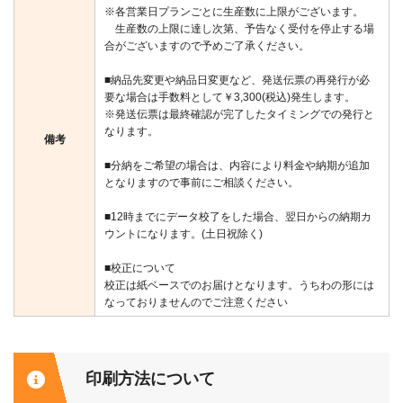
※各営業日プランごとに生産数に上限がございます。
生産数の上限に達し次第、予告なく受付を停止する場
合がございますので予めご了承ください。
■納品先変更や納品日変更など、発送伝票の再発行が必
要な場合は手数料として￥3,300(税込)発生します。
※発送伝票は最終確認が完了したタイミングでの発行と
なります。
備考
■分納をご希望の場合は、内容により料金や納期が追加
となりますので事前にご相談ください。
■12時までにデータ校了をした場合、翌日からの納期カ
ウントになります。(土日祝除く)
■校正について
校正は紙ベースでのお届けとなります。うちわの形には
なっておりませんのでご注意ください
印刷方法について