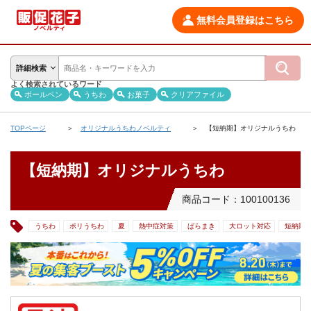
無料会員登録はこちら
詳細検索
よく検索されているワード
ボールペン
うちわ
お菓子
クリアファイル
TOPページ
オリジナルうちわノベルティ
【短納期】オリジナルうちわ
【短納期】オリジナルうちわ
商品コード：100100136
うちわ
ポリうちわ
夏
熱中症対策
ばらまき
大ロット対応
短納期