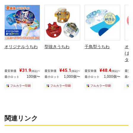
オリジナルうちわ
型抜きうちわ
千鳥型うちわ
オリ
(ま
タイ
¥31.9
¥45.1
¥48.4
最安単価
最安単価
最安単価
最安
(税込)〜
(税込)〜
(税込)〜
100個〜
1,000個〜
1,000個〜
最小ロット
最小ロット
最小ロット
最小
フルカラー印刷
フルカラー印刷
フルカラー印刷
関連リンク