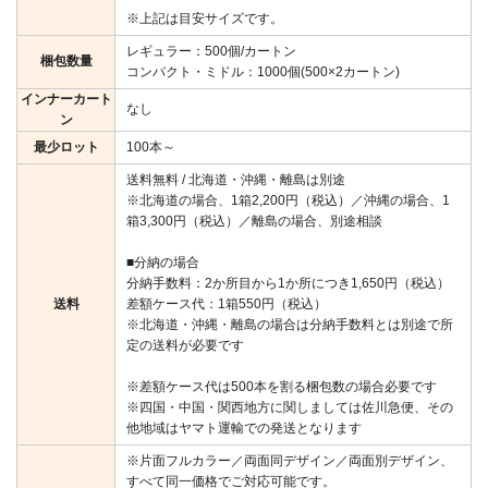
※上記は目安サイズです。
レギュラー：500個/カートン
梱包数量
コンパクト・ミドル：1000個(500×2カートン)
インナーカート
なし
ン
最少ロット
100本～
送料無料 / 北海道・沖縄・離島は別途
※北海道の場合、1箱2,200円（税込）／沖縄の場合、1
箱3,300円（税込）／離島の場合、別途相談
■分納の場合
分納手数料：2か所目から1か所につき1,650円（税込）
送料
差額ケース代：1箱550円（税込）
※北海道・沖縄・離島の場合は分納手数料とは別途で所
定の送料が必要です
※差額ケース代は500本を割る梱包数の場合必要です
※四国・中国・関西地方に関しましては佐川急便、その
他地域はヤマト運輸での発送となります
※片面フルカラー／両面同デザイン／両面別デザイン、
すべて同一価格でご対応可能です。