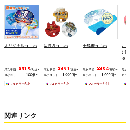
オリジナルうちわ
型抜きうちわ
千鳥型うちわ
オリ
(ま
タイ
¥31.9
¥45.1
¥48.4
最安単価
最安単価
最安単価
最安
(税込)〜
(税込)〜
(税込)〜
100個〜
1,000個〜
1,000個〜
最小ロット
最小ロット
最小ロット
最小
フルカラー印刷
フルカラー印刷
フルカラー印刷
関連リンク