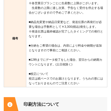
※各営業日プランごとに生産数に上限がございます。
生産数の上限に達し次第、予告なく受付を停止する場
合がございますので予めご了承ください。
■納品先変更や納品日変更など、発送伝票の再発行が必
要な場合は手数料として￥3,300(税込)発生します。
※発送伝票は最終確認が完了したタイミングでの発行と
なります。
備考
■分納をご希望の場合は、内容により料金や納期が追加
となりますので事前にご相談ください。
■12時までにデータ校了をした場合、翌日からの納期カ
ウントになります。(土日祝除く)
■校正について
校正は紙ベースでのお届けとなります。うちわの形には
なっておりませんのでご注意ください
印刷方法について