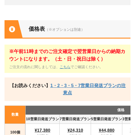
価格表
（※オプションは別途）
※午前11時までのご注文確定で翌営業日からの納期カ
ウントになります。（土・日・祝日は除く）
ご注文の流れに関しましては、
こちら
でご確認ください。
【お読みください】
1・2・3・5・7営業日発送プランの注
意点
価格
数量
10営業日発送プラン
7営業日発送プラン
5営業日発送プラン
3営業
¥17,380
¥24,310
¥44,880
¥4
100個