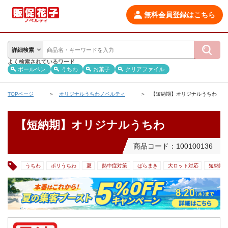
無料会員登録はこちら
詳細検索
よく検索されているワード
ボールペン
うちわ
お菓子
クリアファイル
TOPページ
オリジナルうちわノベルティ
【短納期】オリジナルうちわ
【短納期】オリジナルうちわ
商品コード：100100136
うちわ
ポリうちわ
夏
熱中症対策
ばらまき
大ロット対応
短納期