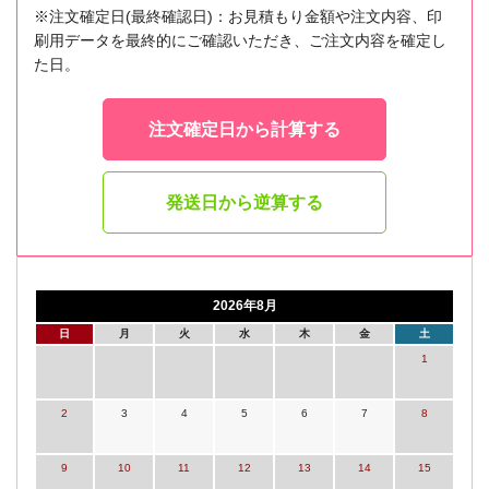
※注文確定日(最終確認日)：お見積もり金額や注文内容、印
刷用データを最終的にご確認いただき、ご注文内容を確定し
た日。
注文確定日から計算する
発送日から逆算する
2026年8月
日
月
火
水
木
金
土
1
2
3
4
5
6
7
8
9
10
11
12
13
14
15