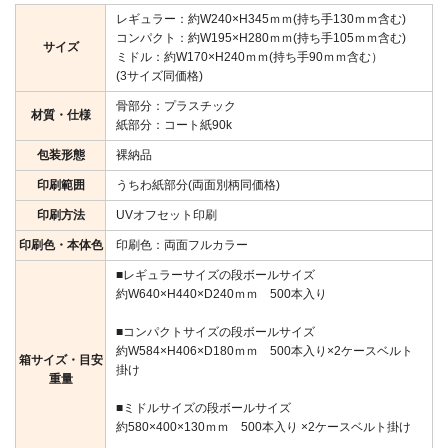
レギュラー：約W240×H345ｍｍ(持ち手130ｍｍ含む)
コンパクト：約W195×H280ｍｍ(持ち手105ｍｍ含む)
サイズ
ミドル：約W170×H240ｍｍ(持ち手90ｍｍ含む）
(3サイズ同価格)
骨部分：プラスチック
材質・仕様
紙部分：コート紙90k
包装形態
裸納品
印刷範囲
うちわ紙部分(両面別柄同価格)
印刷方法
UVオフセット印刷
印刷色・本体色
印刷色：両面フルカラー
■レギュラーサイズの段ボールサイズ
約W640×H440×D240ｍｍ 500本入り
■コンパクトサイズの段ボールサイズ
約W584×H406×D180ｍｍ 500本入り×2ケースベルト
箱サイズ・目安
掛け
重量
■ミドルサイズの段ボールサイズ
約580×400×130ｍｍ 500本入り ×2ケースベルト掛け