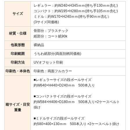
レギュラー：約W240×H345ｍｍ(持ち手130ｍｍ含む)
コンパクト：約W195×H280ｍｍ(持ち手105ｍｍ含む)
サイズ
ミドル：約W170×H240ｍｍ(持ち手90ｍｍ含む）
(3サイズ同価格)
骨部分：プラスチック
材質・仕様
紙部分：コート紙90k
包装形態
裸納品
印刷範囲
うちわ紙部分(両面別柄同価格)
印刷方法
UVオフセット印刷
印刷色・本体色
印刷色：両面フルカラー
■レギュラーサイズの段ボールサイズ
約W640×H440×D240ｍｍ 500本入り
■コンパクトサイズの段ボールサイズ
約W584×H406×D180ｍｍ 500本入り×2ケースベルト
箱サイズ・目安
掛け
重量
■ミドルサイズの段ボールサイズ
約580×400×130ｍｍ 500本入り ×2ケースベルト掛け