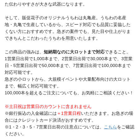
た伝わりやすさが大きな武器になります。
そして、販促花子のオリジナルうちわは丸亀産。うちわの名産
地・丸亀で生産しているから、スピード対応でも品質に妥協した
くない方におすすめです。急ぎの案件でも、見た目や仕上がりま
できちんとこだわったうちわを用意いたします。
この商品の強みは、
短納期なのに大ロットまで対応
できること。
1営業日出荷で1,000本まで、2営業日出荷で30,000本まで、3営業
日・5営業日出荷で50,000本まで、7営業日出荷で100,000本まで
対応可能です。
急ぎの小ロットから、大規模イベントや大量配布向けの大ロット
まで、幅広く対応可能です。
100,000本を超えるご注文についても、お気軽にご相談ください！
※土日祝は営業日のカウントに含まれません
※銀行振込の入金確認には
＋1営業日程
いただきます。お急ぎの場
合にはクレジットカード決済がおすすめです。
※1・2・3・5・7営業日出荷の注意点については、
こちら
をご確認
ください。