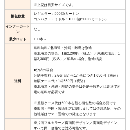
※上記は目安サイズです。
レギュラー：500個/カートン
梱包数量
コンパクト・ミドル：1000個(500×2カートン)
インナーカート
なし
ン
最少ロット
100本～
送料無料 / 北海道・沖縄・離島は別途
※北海道の場合、1箱2,200円（税込）／沖縄の場合、1
箱3,300円（税込）／離島の場合、別途相談
■分納の場合
分納手数料：2か所目から1か所につき1,650円（税込）
送料
差額ケース代：1箱550円（税込）
※北海道・沖縄・離島の場合は分納手数料とは別途で所
定の送料が必要です
※差額ケース代は500本を割る梱包数の場合必要です
※四国・中国・関西地方に関しましては佐川急便、その
他地域はヤマト運輸での発送となります
※片面フルカラー／両面同デザイン／両面別デザイン、
すべて同一価格でご対応可能です。