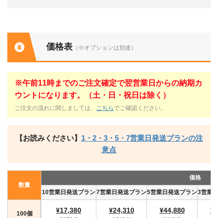
価格表
（※オプションは別途）
※午前11時までのご注文確定で翌営業日からの納期カ
ウントになります。（土・日・祝日は除く）
ご注文の流れに関しましては、
こちら
でご確認ください。
【お読みください】
1・2・3・5・7営業日発送プランの注
意点
価格
数量
10営業日発送プラン
7営業日発送プラン
5営業日発送プラン
3営業
¥17,380
¥24,310
¥44,880
¥4
100個