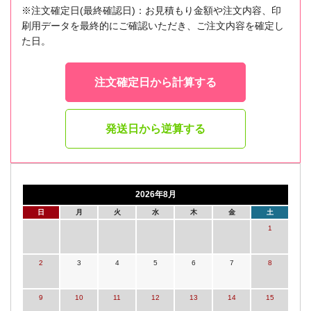
※注文確定日(最終確認日)：お見積もり金額や注文内容、印
刷用データを最終的にご確認いただき、ご注文内容を確定し
た日。
注文確定日から計算する
発送日から逆算する
2026年8月
日
月
火
水
木
金
土
1
2
3
4
5
6
7
8
9
10
11
12
13
14
15