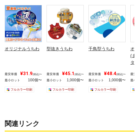
オリジナルうちわ
型抜きうちわ
千鳥型うちわ
オリ
(ま
タイ
¥31.9
¥45.1
¥48.4
最安単価
最安単価
最安単価
最安
(税込)〜
(税込)〜
(税込)〜
100個〜
1,000個〜
1,000個〜
最小ロット
最小ロット
最小ロット
最小
フルカラー印刷
フルカラー印刷
フルカラー印刷
関連リンク