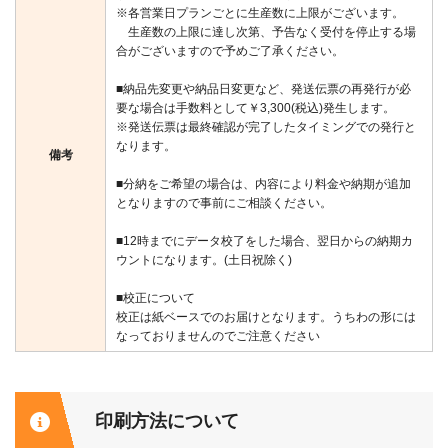
※各営業日プランごとに生産数に上限がございます。
生産数の上限に達し次第、予告なく受付を停止する場
合がございますので予めご了承ください。
■納品先変更や納品日変更など、発送伝票の再発行が必
要な場合は手数料として￥3,300(税込)発生します。
※発送伝票は最終確認が完了したタイミングでの発行と
なります。
備考
■分納をご希望の場合は、内容により料金や納期が追加
となりますので事前にご相談ください。
■12時までにデータ校了をした場合、翌日からの納期カ
ウントになります。(土日祝除く)
■校正について
校正は紙ベースでのお届けとなります。うちわの形には
なっておりませんのでご注意ください
印刷方法について