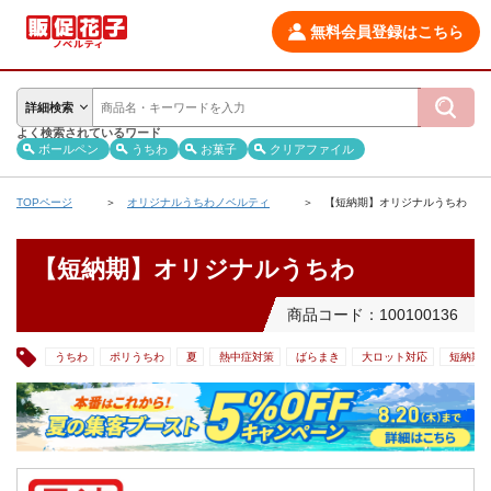
無料会員登録はこちら
詳細検索
よく検索されているワード
ボールペン
うちわ
お菓子
クリアファイル
TOPページ
オリジナルうちわノベルティ
【短納期】オリジナルうちわ
【短納期】オリジナルうちわ
商品コード：100100136
うちわ
ポリうちわ
夏
熱中症対策
ばらまき
大ロット対応
短納期