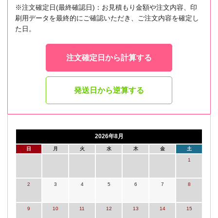
※注文確定日(最終確認日)：お見積もり金額や注文内容、印
刷用データを最終的にご確認いただき、ご注文内容を確定し
た日。
注文確定日から計算する
発送日から逆算する
2026年8月
日
月
火
水
木
金
土
1
2
3
4
5
6
7
8
9
10
11
12
13
14
15