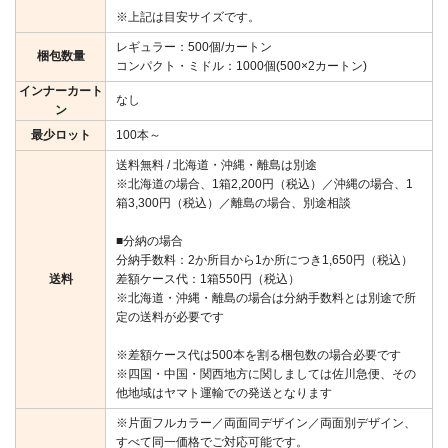
※上記は目安サイズです。
レギュラー：500個/カートン
梱包数量
コンパクト・ミドル：1000個(500×2カートン)
インナーカート
なし
ン
最少ロット
100本～
送料無料 / 北海道・沖縄・離島は別途
※北海道の場合、1箱2,200円（税込）／沖縄の場合、1
箱3,300円（税込）／離島の場合、別途相談
■分納の場合
分納手数料：2か所目から1か所につき1,650円（税込）
送料
差額ケース代：1箱550円（税込）
※北海道・沖縄・離島の場合は分納手数料とは別途で所
定の送料が必要です
※差額ケース代は500本を割る梱包数の場合必要です
※四国・中国・関西地方に関しましては佐川急便、その
他地域はヤマト運輸での発送となります
※片面フルカラー／両面同デザイン／両面別デザイン、
すべて同一価格でご対応可能です。