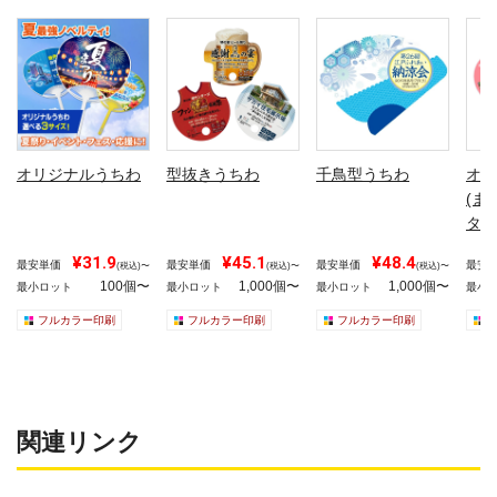
オリジナルうちわ
型抜きうちわ
千鳥型うちわ
オリ
(ま
タイ
¥31.9
¥45.1
¥48.4
最安単価
最安単価
最安単価
最安
(税込)〜
(税込)〜
(税込)〜
100個〜
1,000個〜
1,000個〜
最小ロット
最小ロット
最小ロット
最小
フルカラー印刷
フルカラー印刷
フルカラー印刷
関連リンク