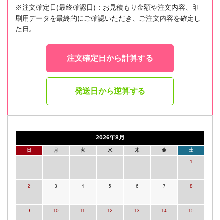
※注文確定日(最終確認日)：お見積もり金額や注文内容、印
刷用データを最終的にご確認いただき、ご注文内容を確定し
た日。
注文確定日から計算する
発送日から逆算する
2026年8月
日
月
火
水
木
金
土
1
2
3
4
5
6
7
8
9
10
11
12
13
14
15