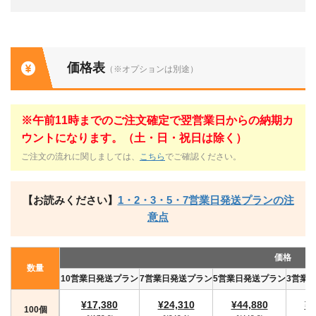
価格表
（※オプションは別途）
※午前11時までのご注文確定で翌営業日からの納期カ
ウントになります。（土・日・祝日は除く）
ご注文の流れに関しましては、
こちら
でご確認ください。
【お読みください】
1・2・3・5・7営業日発送プランの注
意点
価格
数量
10営業日発送プラン
7営業日発送プラン
5営業日発送プラン
3営業
¥17,380
¥24,310
¥44,880
¥4
100個