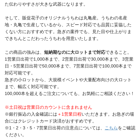
た伝わりやすさが大きな武器になります。
そして、販促花子のオリジナルうちわは丸亀産。うちわの名産
地・丸亀で生産しているから、スピード対応でも品質に妥協した
くない方におすすめです。急ぎの案件でも、見た目や仕上がりま
できちんとこだわったうちわを用意いたします。
この商品の強みは、
短納期なのに大ロットまで対応
できること。
1営業日出荷で1,000本まで、2営業日出荷で30,000本まで、3営業
日・5営業日出荷で50,000本まで、7営業日出荷で100,000本まで
対応可能です。
急ぎの小ロットから、大規模イベントや大量配布向けの大ロット
まで、幅広く対応可能です。
100,000本を超えるご注文についても、お気軽にご相談ください！
※土日祝は営業日のカウントに含まれません
※銀行振込の入金確認には
＋1営業日程
いただきます。お急ぎの場
合にはクレジットカード決済がおすすめです。
※1・2・3・5・7営業日出荷の注意点については、
こちら
をご確認
ください。