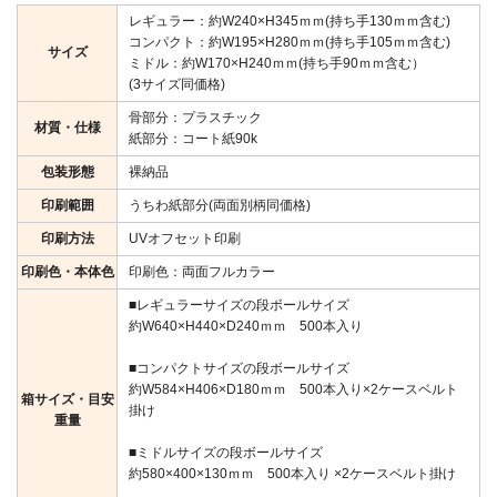
レギュラー：約W240×H345ｍｍ(持ち手130ｍｍ含む)
コンパクト：約W195×H280ｍｍ(持ち手105ｍｍ含む)
サイズ
ミドル：約W170×H240ｍｍ(持ち手90ｍｍ含む）
(3サイズ同価格)
骨部分：プラスチック
材質・仕様
紙部分：コート紙90k
包装形態
裸納品
印刷範囲
うちわ紙部分(両面別柄同価格)
印刷方法
UVオフセット印刷
印刷色・本体色
印刷色：両面フルカラー
■レギュラーサイズの段ボールサイズ
約W640×H440×D240ｍｍ 500本入り
■コンパクトサイズの段ボールサイズ
約W584×H406×D180ｍｍ 500本入り×2ケースベルト
箱サイズ・目安
掛け
重量
■ミドルサイズの段ボールサイズ
約580×400×130ｍｍ 500本入り ×2ケースベルト掛け