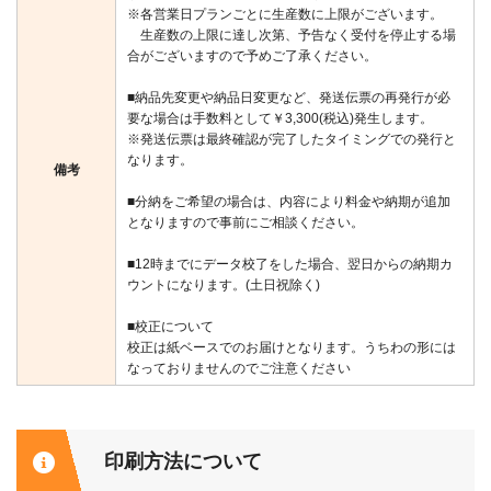
※各営業日プランごとに生産数に上限がございます。
生産数の上限に達し次第、予告なく受付を停止する場
合がございますので予めご了承ください。
■納品先変更や納品日変更など、発送伝票の再発行が必
要な場合は手数料として￥3,300(税込)発生します。
※発送伝票は最終確認が完了したタイミングでの発行と
なります。
備考
■分納をご希望の場合は、内容により料金や納期が追加
となりますので事前にご相談ください。
■12時までにデータ校了をした場合、翌日からの納期カ
ウントになります。(土日祝除く)
■校正について
校正は紙ベースでのお届けとなります。うちわの形には
なっておりませんのでご注意ください
印刷方法について