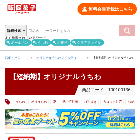
無料会員登録はこちら
詳細検索
よく検索されているワード
ボールペン
うちわ
お菓子
クリアファイル
TOPページ
オリジナルうちわノベルティ
【短納期】オリジナルうちわ
【短納期】オリジナルうちわ
商品コード：100100136
うちわ
ポリうちわ
夏
熱中症対策
ばらまき
大ロット対応
短納期