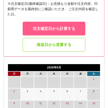
※注文確定日(最終確認日)：お見積もり金額や注文内容、印
刷用データを最終的にご確認いただき、ご注文内容を確定し
た日。
注文確定日から計算する
発送日から逆算する
2026年8月
日
月
火
水
木
金
土
1
2
3
4
5
6
7
8
9
10
11
12
13
14
15