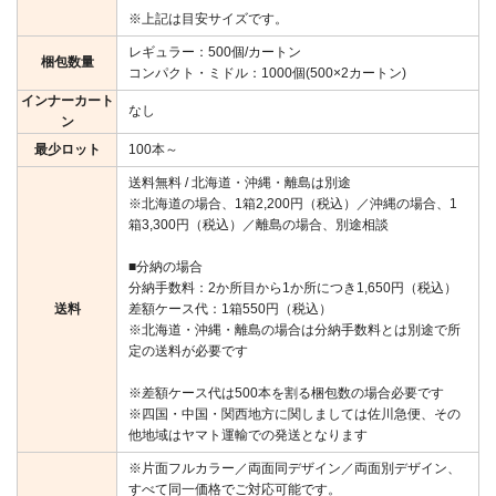
※上記は目安サイズです。
レギュラー：500個/カートン
梱包数量
コンパクト・ミドル：1000個(500×2カートン)
インナーカート
なし
ン
最少ロット
100本～
送料無料 / 北海道・沖縄・離島は別途
※北海道の場合、1箱2,200円（税込）／沖縄の場合、1
箱3,300円（税込）／離島の場合、別途相談
■分納の場合
分納手数料：2か所目から1か所につき1,650円（税込）
送料
差額ケース代：1箱550円（税込）
※北海道・沖縄・離島の場合は分納手数料とは別途で所
定の送料が必要です
※差額ケース代は500本を割る梱包数の場合必要です
※四国・中国・関西地方に関しましては佐川急便、その
他地域はヤマト運輸での発送となります
※片面フルカラー／両面同デザイン／両面別デザイン、
すべて同一価格でご対応可能です。