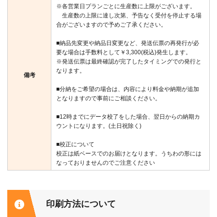
※各営業日プランごとに生産数に上限がございます。
生産数の上限に達し次第、予告なく受付を停止する場
合がございますので予めご了承ください。
■納品先変更や納品日変更など、発送伝票の再発行が必
要な場合は手数料として￥3,300(税込)発生します。
※発送伝票は最終確認が完了したタイミングでの発行と
なります。
備考
■分納をご希望の場合は、内容により料金や納期が追加
となりますので事前にご相談ください。
■12時までにデータ校了をした場合、翌日からの納期カ
ウントになります。(土日祝除く)
■校正について
校正は紙ベースでのお届けとなります。うちわの形には
なっておりませんのでご注意ください
印刷方法について