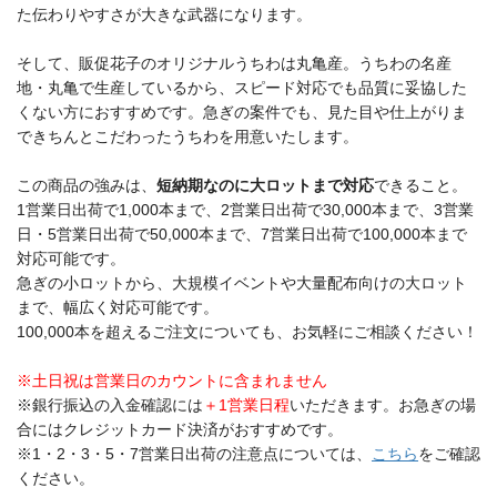
た伝わりやすさが大きな武器になります。
そして、販促花子のオリジナルうちわは丸亀産。うちわの名産
地・丸亀で生産しているから、スピード対応でも品質に妥協した
くない方におすすめです。急ぎの案件でも、見た目や仕上がりま
できちんとこだわったうちわを用意いたします。
この商品の強みは、
短納期なのに大ロットまで対応
できること。
1営業日出荷で1,000本まで、2営業日出荷で30,000本まで、3営業
日・5営業日出荷で50,000本まで、7営業日出荷で100,000本まで
対応可能です。
急ぎの小ロットから、大規模イベントや大量配布向けの大ロット
まで、幅広く対応可能です。
100,000本を超えるご注文についても、お気軽にご相談ください！
※土日祝は営業日のカウントに含まれません
※銀行振込の入金確認には
＋1営業日程
いただきます。お急ぎの場
合にはクレジットカード決済がおすすめです。
※1・2・3・5・7営業日出荷の注意点については、
こちら
をご確認
ください。