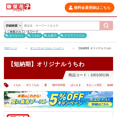
無料会員登録はこちら
詳細検索
よく検索されているワード
ボールペン
うちわ
お菓子
クリアファイル
TOPページ
オリジナルうちわノベルティ
【短納期】オリジナルうちわ
【短納期】オリジナルうちわ
商品コード：100100136
うちわ
ポリうちわ
夏
熱中症対策
ばらまき
大ロット対応
短納期