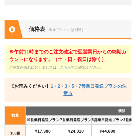
価格表
（※オプションは別途）
※午前11時までのご注文確定で翌営業日からの納期カ
ウントになります。（土・日・祝日は除く）
ご注文の流れに関しましては、
こちら
でご確認ください。
【お読みください】
1・2・3・5・7営業日発送プランの注
意点
価格
数量
10営業日発送プラン
7営業日発送プラン
5営業日発送プラン
3営業
¥17,380
¥24,310
¥44,880
¥4
100個