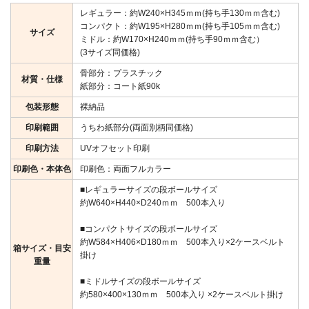
レギュラー：約W240×H345ｍｍ(持ち手130ｍｍ含む)
コンパクト：約W195×H280ｍｍ(持ち手105ｍｍ含む)
サイズ
ミドル：約W170×H240ｍｍ(持ち手90ｍｍ含む）
(3サイズ同価格)
骨部分：プラスチック
材質・仕様
紙部分：コート紙90k
包装形態
裸納品
印刷範囲
うちわ紙部分(両面別柄同価格)
印刷方法
UVオフセット印刷
印刷色・本体色
印刷色：両面フルカラー
■レギュラーサイズの段ボールサイズ
約W640×H440×D240ｍｍ 500本入り
■コンパクトサイズの段ボールサイズ
約W584×H406×D180ｍｍ 500本入り×2ケースベルト
箱サイズ・目安
掛け
重量
■ミドルサイズの段ボールサイズ
約580×400×130ｍｍ 500本入り ×2ケースベルト掛け