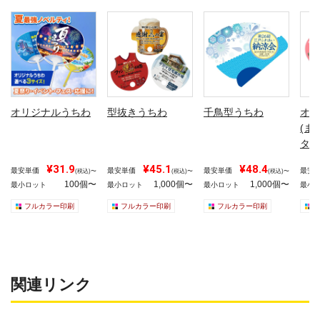
オリジナルうちわ
型抜きうちわ
千鳥型うちわ
オリ
(ま
タイ
¥31.9
¥45.1
¥48.4
最安単価
最安単価
最安単価
最安
(税込)〜
(税込)〜
(税込)〜
100個〜
1,000個〜
1,000個〜
最小ロット
最小ロット
最小ロット
最小
フルカラー印刷
フルカラー印刷
フルカラー印刷
関連リンク