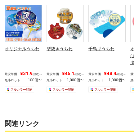
オリジナルうちわ
型抜きうちわ
千鳥型うちわ
オリ
(ま
タイ
¥31.9
¥45.1
¥48.4
最安単価
最安単価
最安単価
最安
(税込)〜
(税込)〜
(税込)〜
100個〜
1,000個〜
1,000個〜
最小ロット
最小ロット
最小ロット
最小
フルカラー印刷
フルカラー印刷
フルカラー印刷
関連リンク