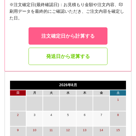
※注文確定日(最終確認日)：お見積もり金額や注文内容、印
刷用データを最終的にご確認いただき、ご注文内容を確定し
た日。
注文確定日から計算する
発送日から逆算する
2026年8月
日
月
火
水
木
金
土
1
2
3
4
5
6
7
8
9
10
11
12
13
14
15