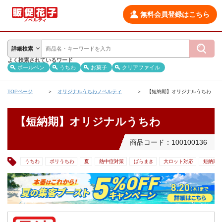
無料会員登録はこちら
詳細検索
よく検索されているワード
ボールペン
うちわ
お菓子
クリアファイル
TOPページ
オリジナルうちわノベルティ
【短納期】オリジナルうちわ
【短納期】オリジナルうちわ
商品コード：100100136
うちわ
ポリうちわ
夏
熱中症対策
ばらまき
大ロット対応
短納期