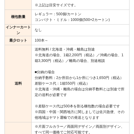
※上記は目安サイズです。
レギュラー：500個/カートン
梱包数量
コンパクト・ミドル：1000個(500×2カートン)
インナーカート
なし
ン
最少ロット
100本～
送料無料 / 北海道・沖縄・離島は別途
※北海道の場合、1箱2,200円（税込）／沖縄の場合、1
箱3,300円（税込）／離島の場合、別途相談
■分納の場合
分納手数料：2か所目から1か所につき1,650円（税込）
送料
差額ケース代：1箱550円（税込）
※北海道・沖縄・離島の場合は分納手数料とは別途で所
定の送料が必要です
※差額ケース代は500本を割る梱包数の場合必要です
※四国・中国・関西地方に関しましては佐川急便、その
他地域はヤマト運輸での発送となります
※片面フルカラー／両面同デザイン／両面別デザイン、
すべて同一価格でご対応可能です。