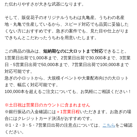
た伝わりやすさが大きな武器になります。
そして、販促花子のオリジナルうちわは丸亀産。うちわの名産
地・丸亀で生産しているから、スピード対応でも品質に妥協した
くない方におすすめです。急ぎの案件でも、見た目や仕上がりま
できちんとこだわったうちわを用意いたします。
この商品の強みは、
短納期なのに大ロットまで対応
できること。
1営業日出荷で1,000本まで、2営業日出荷で30,000本まで、3営業
日・5営業日出荷で50,000本まで、7営業日出荷で100,000本まで
対応可能です。
急ぎの小ロットから、大規模イベントや大量配布向けの大ロット
まで、幅広く対応可能です。
100,000本を超えるご注文についても、お気軽にご相談ください！
※土日祝は営業日のカウントに含まれません
※銀行振込の入金確認には
＋1営業日程
いただきます。お急ぎの場
合にはクレジットカード決済がおすすめです。
※1・2・3・5・7営業日出荷の注意点については、
こちら
をご確認
ください。