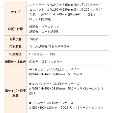
レギュラー：約W240×H345ｍｍ(持ち手130ｍｍ含む)
コンパクト：約W195×H280ｍｍ(持ち手105ｍｍ含む)
サイズ
ミドル：約W170×H240ｍｍ(持ち手90ｍｍ含む）
(3サイズ同価格)
骨部分：プラスチック
材質・仕様
紙部分：コート紙90k
包装形態
裸納品
印刷範囲
うちわ紙部分(両面別柄同価格)
印刷方法
UVオフセット印刷
印刷色・本体色
印刷色：両面フルカラー
■レギュラーサイズの段ボールサイズ
約W640×H440×D240ｍｍ 500本入り
■コンパクトサイズの段ボールサイズ
約W584×H406×D180ｍｍ 500本入り×2ケースベルト
箱サイズ・目安
掛け
重量
■ミドルサイズの段ボールサイズ
約580×400×130ｍｍ 500本入り ×2ケースベルト掛け