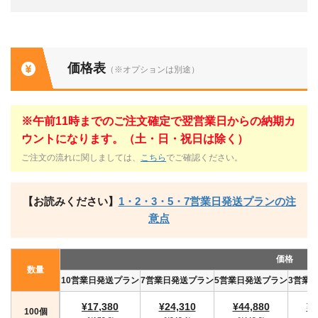
価格表
（※オプションは別途）
※午前11時までのご注文確定で翌営業日からの納期カ
ウントになります。（土・日・祝日は除く）
ご注文の流れに関しましては、
こちら
でご確認ください。
【お読みください】
1・2・3・5・7営業日発送プランの注
意点
価格
数量
10営業日発送プラン
7営業日発送プラン
5営業日発送プラン
3営業
¥17,380
¥24,310
¥44,880
¥4
100個