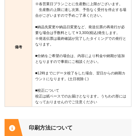
※各営業日プランごとに生産数に上限がございます。
生産数の上限に達し次第、予告なく受付を停止する場
合がございますので予めご了承ください。
■納品先変更や納品日変更など、発送伝票の再発行が必
要な場合は手数料として￥3,300(税込)発生します。
※発送伝票は最終確認が完了したタイミングでの発行と
なります。
備考
■分納をご希望の場合は、内容により料金や納期が追加
となりますので事前にご相談ください。
■12時までにデータ校了をした場合、翌日からの納期カ
ウントになります。(土日祝除く)
■校正について
校正は紙ベースでのお届けとなります。うちわの形には
なっておりませんのでご注意ください
印刷方法について