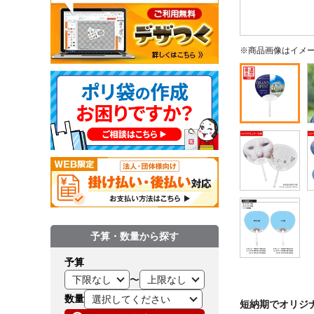
※商品画像はイメ
予算・数量から探す
予算
〜
数量
短納期でオリジ