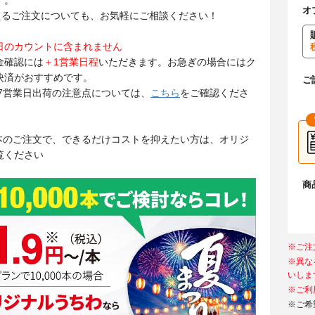
す。
オ
を超えるご注文についても、お気軽にご相談ください！
日のカウントに含まれません
金確認には
＋1営業日程
いただきます。お急ぎの場合にはク
決済がおすすめです。
ご
・7営業日出荷の注意点については、
こちら
をご確認くださ
000本のご注文で、できるだけコストを抑えたい方は、オリジ
覧ください
商
※ご注
※異な
いしま
※ご利
※ご希