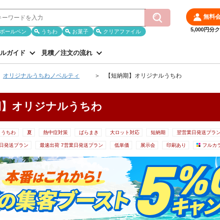
無料
5,000円
ボールペン
うちわ
お菓子
クリアファイル
ルガイド
見積／注文の流れ
オリジナルうちわノベルティ
【短納期】オリジナルうちわ
期】オリジナルうちわ
リうちわ
夏
熱中症対策
ばらまき
大ロット対応
短納期
翌営業日発送プラ
業日発送プラン
最速出荷 7営業日発送プラン
低単価
展示会
印刷あり
フルカ