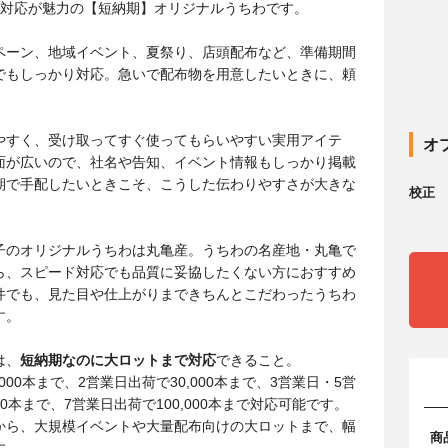
ト対応が魅力の【短納期】オリジナルうちわです。
ペーン、地域イベント、夏祭り、店頭配布など、準備期間
でもしっかり対応。急いで配布物を用意したいときに、頼
。
やすく、受け取ってすぐ使ってもらいやすい実用アイテ
オ
面が広いので、社名や告知、イベント情報もしっかり掲載
期で手配したいときこそ、こうした伝わりやすさが大きな
校正
。
子のオリジナルうちわは丸亀産。うちわの名産地・丸亀で
ら、スピード対応でも品質に妥協したくない方におすすめ
件でも、見た目や仕上がりまできちんとこだわったうちわ
す。
は、
短納期なのに大ロットまで対応
できること。
000本まで、2営業日出荷で30,000本まで、3営業日・5営
00本まで、7営業日出荷で100,000本まで対応可能です。
から、大規模イベントや大量配布向けの大ロットまで、幅
商