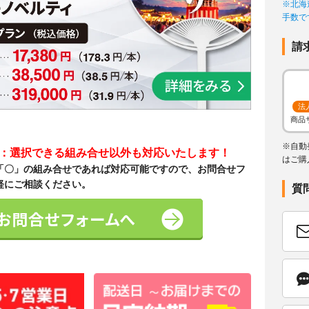
※北海
手数で
請
法
商品
※自動
て：選択できる組み合せ以外も対応いたします！
はご購
「〇」の組み合せであれば対応可能ですので、お問合せフ
軽にご相談ください。
質