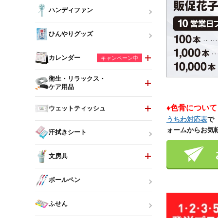
ハンディファン
ひんやりグッズ
カレンダー
キャンペーン中
衛生・リラックス・
ケア用品
♦色骨につい
ウェットティッシュ
うちわ対応表
で
ォームからお気
汗拭きシート
文房具
ボールペン
ふせん