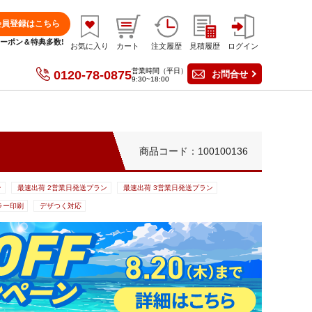
会員登録はこちら
分クーポン＆特典多数!
お気に入り
カート
注文履歴
見積履歴
ログイン
営業時間（平日）
0120-78-0875
お問合せ
9:30~18:00
商品コード：100100136
ン
最速出荷 2営業日発送プラン
最速出荷 3営業日発送プラン
ラー印刷
デザつく対応