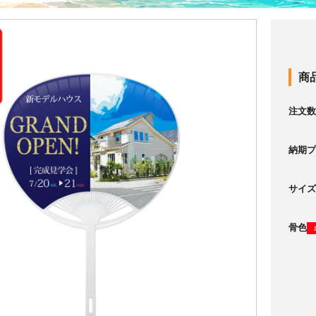
商
注文数
納期プ
サイズ
骨色