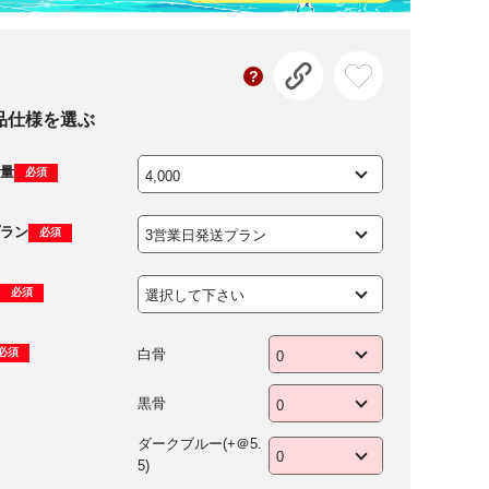
品仕様を選ぶ
量
必須
ラン
必須
必須
白骨
必須
黒骨
ダークブルー(+＠5.
5)