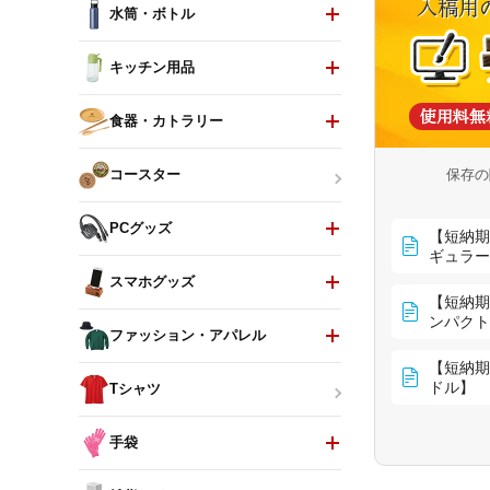
水筒・ボトル
キッチン用品
食器・カトラリー
保存の
コースター
PCグッズ
【短納期
ギュラー
スマホグッズ
【短納期
ンパクト
ファッション・アパレル
【短納期
ドル】
Tシャツ
手袋