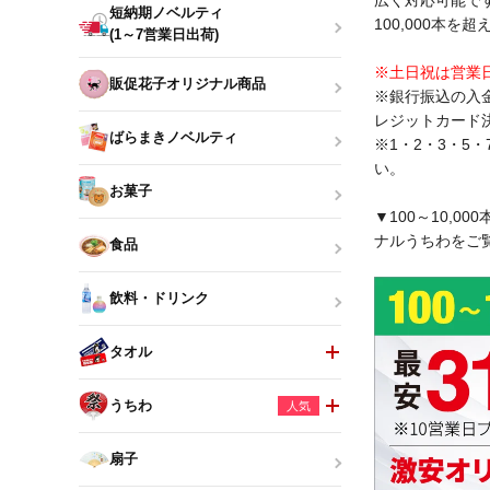
広く対応可能で
短納期ノベルティ
100,000本
(1～7営業日出荷)
※土日祝は営業
販促花子オリジナル商品
※銀行振込の入
レジットカード
ばらまきノベルティ
※1・2・3・5
い。
お菓子
▼100～10,
ナルうちわをご
食品
飲料・ドリンク
タオル
うちわ
人気
扇子