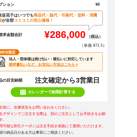
プション
¥0
販促花子はいつでも
商品代・版代・印刷代・送料・消費
税
が全部
コミコミの安心価格！
¥286,000
請求金額合計
（税込）
（単価 ¥71.5）
WEB限定
法人・団体様は掛け払い・後払いに対応しています
請求書払いなど、お支払い方法はこちら >
注文確定から3営業日
品の目安納期
カレンダーで納期計算する
文前に、在庫状況をお問い合わせください。
るデザインでご注文する際は、別のご注文としてお手続きをお願
す。
用可能な割引クーポンは注文手続き画面にて適用いただけます。
望の納品日がある方は事前にご相談ください。