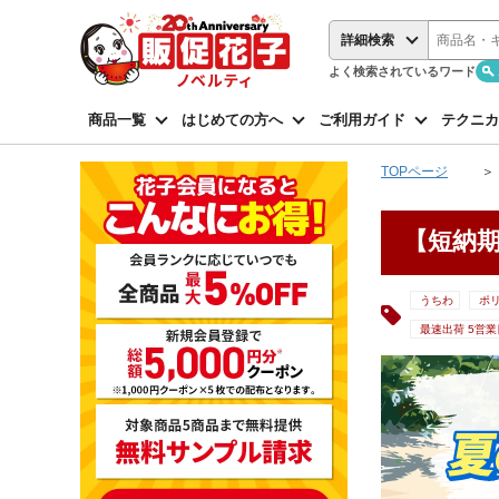
詳細検索
よく検索されているワード
商品一覧
はじめての方へ
ご利用ガイド
テクニカ
TOPページ
【短納
うちわ
ポ
最速出荷 5営