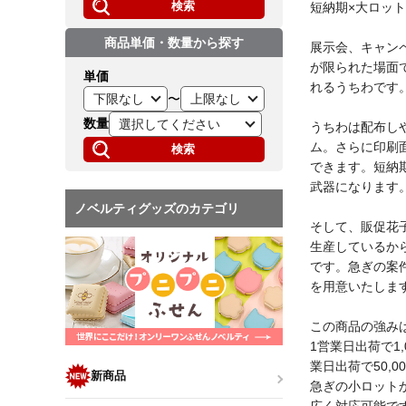
検索
短納期×大ロッ
商品単価・数量から探す
展示会、キャン
が限られた場面
単価
れるうちわです
〜
数量
うちわは配布し
ム。さらに印刷
検索
できます。短納
武器になります
ノベルティグッズのカテゴリ
そして、販促花
生産しているか
です。急ぎの案
を用意いたしま
この商品の強み
1営業日出荷で1,
業日出荷で50,0
新商品
急ぎの小ロット