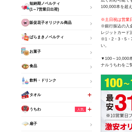
広く対応可能で
短納期ノベルティ
100,000本
(1～7営業日出荷)
※土日祝は営業
販促花子オリジナル商品
※銀行振込の入
レジットカード
ばらまきノベルティ
※1・2・3・5
い。
お菓子
▼100～10,
ナルうちわをご
食品
飲料・ドリンク
タオル
うちわ
人気
扇子