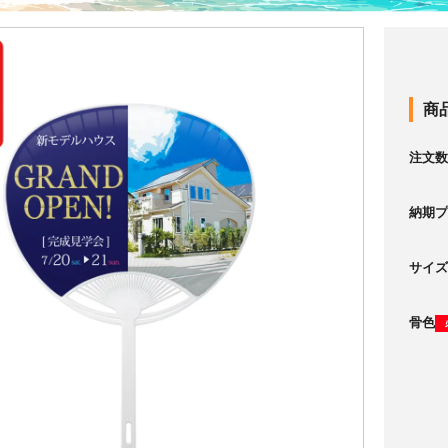
商
注文数
納期プ
サイズ
骨色