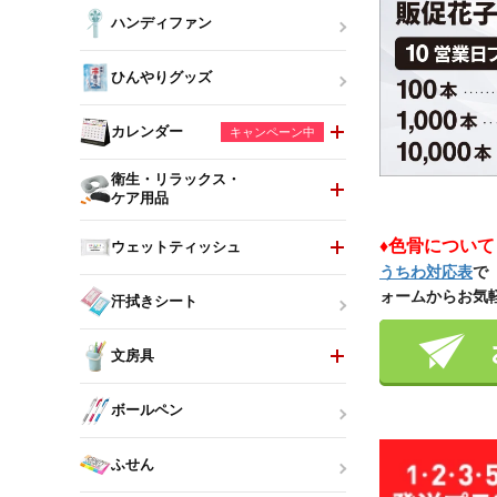
ハンディファン
ひんやりグッズ
カレンダー
キャンペーン中
衛生・リラックス・
ケア用品
♦色骨につい
ウェットティッシュ
うちわ対応表
で
ォームからお気
汗拭きシート
文房具
ボールペン
ふせん