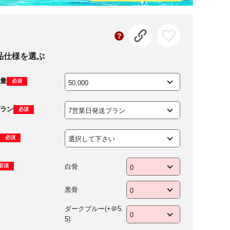
品仕様を選ぶ
量
必須
ラン
必須
必須
白骨
必須
黒骨
ダークブルー(+＠5.
5)