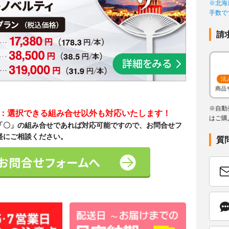
※北海
手数で
請
法
商品
※自動
て：選択できる組み合せ以外も対応いたします！
はご購
「〇」の組み合せであれば対応可能ですので、お問合せフ
軽にご相談ください。
質