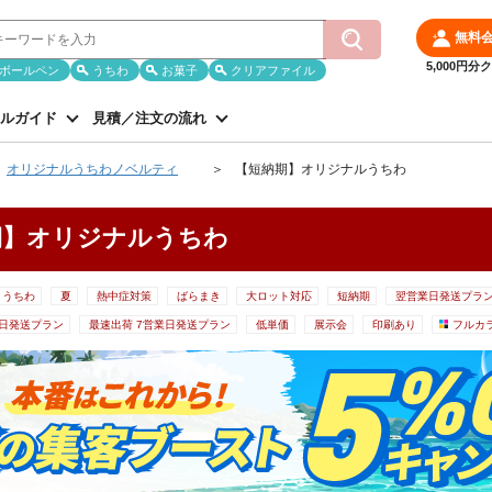
無料
5,000円
ボールペン
うちわ
お菓子
クリアファイル
ルガイド
見積／注文の流れ
オリジナルうちわノベルティ
【短納期】オリジナルうちわ
期】オリジナルうちわ
リうちわ
夏
熱中症対策
ばらまき
大ロット対応
短納期
翌営業日発送プラ
業日発送プラン
最速出荷 7営業日発送プラン
低単価
展示会
印刷あり
フルカ