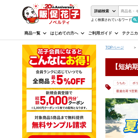
詳細検索
よく検索されているワード
商品一覧
はじめての方へ
ご利用ガイド
テクニカ
TOPページ
【短納
うちわ
ポ
最速出荷 5営