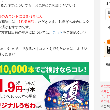
す。
オ
を超えるご注文についても、お気軽にご相談ください！
日のカウントに含まれません
金確認には
＋1営業日程
いただきます。お急ぎの場合にはク
決済がおすすめです。
ご
・7営業日出荷の注意点については、
こちら
をご確認くださ
000本のご注文で、できるだけコストを抑えたい方は、オリジ
覧ください
商
※ご注
※異な
いしま
※ご利
※ご希