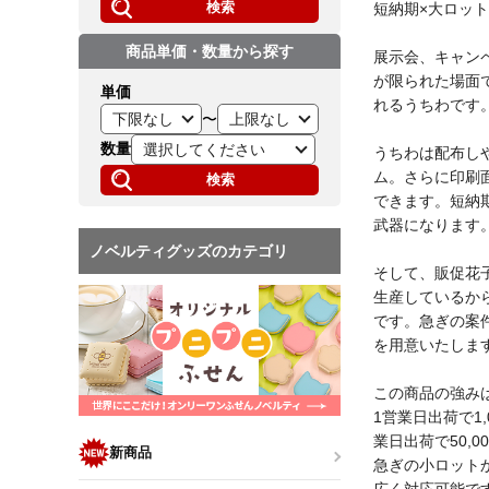
検索
短納期×大ロッ
商品単価・数量から探す
展示会、キャン
が限られた場面
単価
れるうちわです
〜
数量
うちわは配布し
ム。さらに印刷
検索
できます。短納
武器になります
ノベルティグッズのカテゴリ
そして、販促花
生産しているか
です。急ぎの案
を用意いたしま
この商品の強み
1営業日出荷で1,
業日出荷で50,0
新商品
急ぎの小ロット