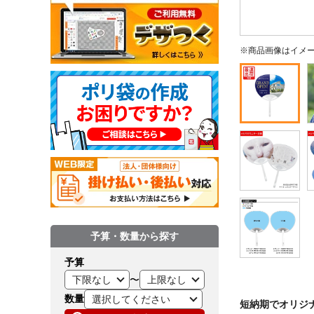
※商品画像はイメ
予算・数量から探す
予算
〜
数量
短納期でオリジ