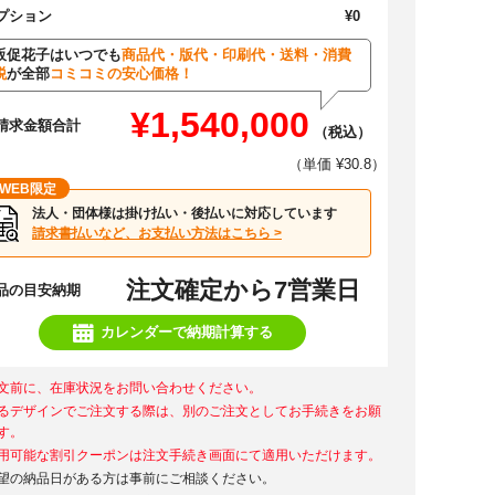
プション
¥0
販促花子はいつでも
商品代・版代・印刷代・送料・消費
税
が全部
コミコミの安心価格！
¥1,540,000
請求金額合計
（税込）
（単価 ¥30.8）
WEB限定
法人・団体様は掛け払い・後払いに対応しています
請求書払いなど、お支払い方法はこちら >
注文確定から7営業日
品の目安納期
カレンダーで納期計算する
文前に、在庫状況をお問い合わせください。
るデザインでご注文する際は、別のご注文としてお手続きをお願
す。
用可能な割引クーポンは注文手続き画面にて適用いただけます。
望の納品日がある方は事前にご相談ください。