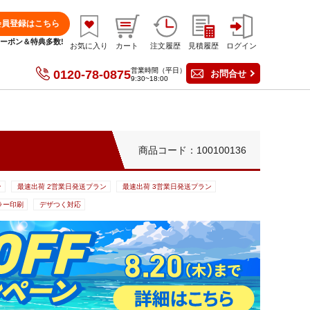
会員登録はこちら
分クーポン＆特典多数!
お気に入り
カート
注文履歴
見積履歴
ログイン
営業時間（平日）
0120-78-0875
お問合せ
9:30~18:00
商品コード：100100136
ン
最速出荷 2営業日発送プラン
最速出荷 3営業日発送プラン
ラー印刷
デザつく対応