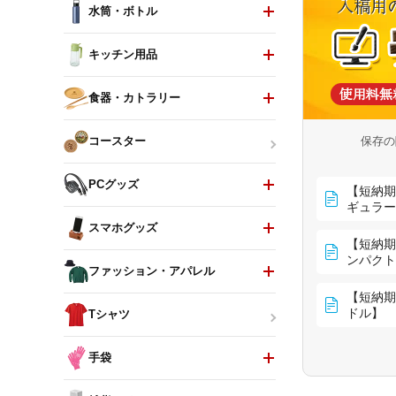
水筒・ボトル
キッチン用品
食器・カトラリー
保存の
コースター
PCグッズ
【短納期
ギュラー
スマホグッズ
【短納期
ンパクト
ファッション・アパレル
【短納期
ドル】
Tシャツ
手袋