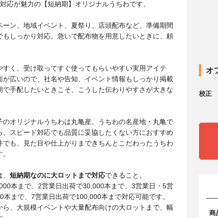
ト対応が魅力の【短納期】オリジナルうちわです。
ペーン、地域イベント、夏祭り、店頭配布など、準備期間
でもしっかり対応。急いで配布物を用意したいときに、頼
。
やすく、受け取ってすぐ使ってもらいやすい実用アイテ
オ
面が広いので、社名や告知、イベント情報もしっかり掲載
期で手配したいときこそ、こうした伝わりやすさが大きな
校正
。
子のオリジナルうちわは丸亀産。うちわの名産地・丸亀で
ら、スピード対応でも品質に妥協したくない方におすすめ
件でも、見た目や仕上がりまできちんとこだわったうちわ
す。
は、
短納期なのに大ロットまで対応
できること。
000本まで、2営業日出荷で30,000本まで、3営業日・5営
00本まで、7営業日出荷で100,000本まで対応可能です。
から、大規模イベントや大量配布向けの大ロットまで、幅
商