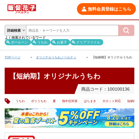
無料会員登録はこちら
詳細検索
よく検索されているワード
ボールペン
うちわ
お菓子
クリアファイル
TOPページ
オリジナルうちわノベルティ
【短納期】オリジナルうちわ
【短納期】オリジナルうちわ
商品コード：100100136
うちわ
ポリうちわ
夏
熱中症対策
ばらまき
大ロット対応
短納期