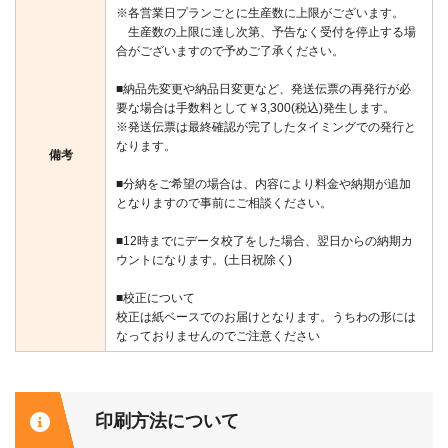
※各営業日プランごとに生産数に上限がございます。
生産数の上限に達し次第、予告なく受付を停止する場
合がございますので予めご了承ください。
■納品先変更や納品日変更など、発送伝票の再発行が必
要な場合は手数料として￥3,300(税込)発生します。
※発送伝票は最終確認が完了したタイミングでの発行と
なります。
備考
■分納をご希望の場合は、内容により料金や納期が追加
となりますので事前にご相談ください。
■12時までにデータ校了をした場合、翌日からの納期カ
ウントになります。(土日祝除く)
■校正について
校正は紙ベースでのお届けとなります。うちわの形には
なっておりませんのでご注意ください
印刷方法について