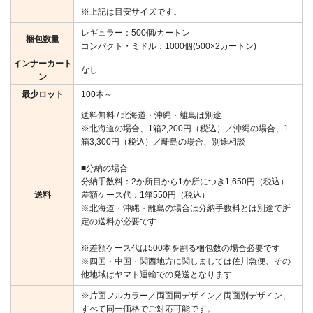
※上記は目安サイズです。
レギュラー：500個/カートン
梱包数量
コンパクト・ミドル：1000個(500×2カートン)
インナーカート
なし
ン
最少ロット
100本～
送料無料 / 北海道・沖縄・離島は別途
※北海道の場合、1箱2,200円（税込）／沖縄の場合、1
箱3,300円（税込）／離島の場合、別途相談
■分納の場合
分納手数料：2か所目から1か所につき1,650円（税込）
送料
差額ケース代：1箱550円（税込）
※北海道・沖縄・離島の場合は分納手数料とは別途で所
定の送料が必要です
※差額ケース代は500本を割る梱包数の場合必要です
※四国・中国・関西地方に関しましては佐川急便、その
他地域はヤマト運輸での発送となります
※片面フルカラー／両面同デザイン／両面別デザイン、
すべて同一価格でご対応可能です。