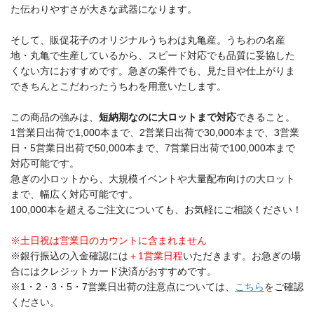
た伝わりやすさが大きな武器になります。
そして、販促花子のオリジナルうちわは丸亀産。うちわの名産
地・丸亀で生産しているから、スピード対応でも品質に妥協した
くない方におすすめです。急ぎの案件でも、見た目や仕上がりま
できちんとこだわったうちわを用意いたします。
この商品の強みは、
短納期なのに大ロットまで対応
できること。
1営業日出荷で1,000本まで、2営業日出荷で30,000本まで、3営業
日・5営業日出荷で50,000本まで、7営業日出荷で100,000本まで
対応可能です。
急ぎの小ロットから、大規模イベントや大量配布向けの大ロット
まで、幅広く対応可能です。
100,000本を超えるご注文についても、お気軽にご相談ください！
※土日祝は営業日のカウントに含まれません
※銀行振込の入金確認には
＋1営業日程
いただきます。お急ぎの場
合にはクレジットカード決済がおすすめです。
※1・2・3・5・7営業日出荷の注意点については、
こちら
をご確認
ください。