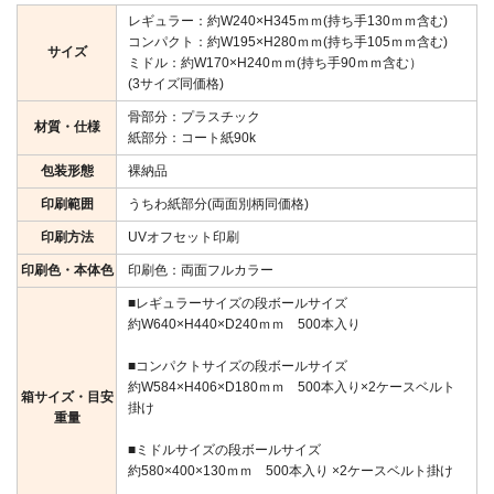
レギュラー：約W240×H345ｍｍ(持ち手130ｍｍ含む)
コンパクト：約W195×H280ｍｍ(持ち手105ｍｍ含む)
サイズ
ミドル：約W170×H240ｍｍ(持ち手90ｍｍ含む）
(3サイズ同価格)
骨部分：プラスチック
材質・仕様
紙部分：コート紙90k
包装形態
裸納品
印刷範囲
うちわ紙部分(両面別柄同価格)
印刷方法
UVオフセット印刷
印刷色・本体色
印刷色：両面フルカラー
■レギュラーサイズの段ボールサイズ
約W640×H440×D240ｍｍ 500本入り
■コンパクトサイズの段ボールサイズ
約W584×H406×D180ｍｍ 500本入り×2ケースベルト
箱サイズ・目安
掛け
重量
■ミドルサイズの段ボールサイズ
約580×400×130ｍｍ 500本入り ×2ケースベルト掛け