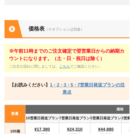
価格表
（※オプションは別途）
※午前11時までのご注文確定で翌営業日からの納期カ
ウントになります。（土・日・祝日は除く）
ご注文の流れに関しましては、
こちら
でご確認ください。
【お読みください】
1・2・3・5・7営業日発送プランの注
意点
価格
数量
10営業日発送プラン
7営業日発送プラン
5営業日発送プラン
3営業
¥17,380
¥24,310
¥44,880
¥4
100個