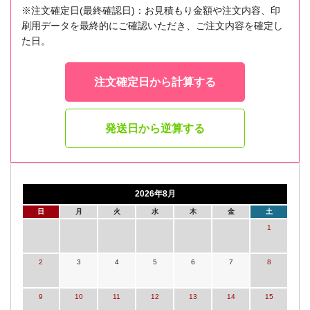
※注文確定日(最終確認日)：お見積もり金額や注文内容、印
刷用データを最終的にご確認いただき、ご注文内容を確定し
た日。
注文確定日から計算する
発送日から逆算する
2026年8月
日
月
火
水
木
金
土
1
2
3
4
5
6
7
8
9
10
11
12
13
14
15