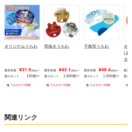
オリジナルうちわ
型抜きうちわ
千鳥型うちわ
オリ
(ま
タイ
¥31.9
¥45.1
¥48.4
最安単価
最安単価
最安単価
最安
(税込)〜
(税込)〜
(税込)〜
100個〜
1,000個〜
1,000個〜
最小ロット
最小ロット
最小ロット
最小
フルカラー印刷
フルカラー印刷
フルカラー印刷
関連リンク