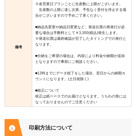
※各営業日プランごとに生産数に上限がございます。
生産数の上限に達し次第、予告なく受付を停止する場
合がございますので予めご了承ください。
■納品先変更や納品日変更など、発送伝票の再発行が必
要な場合は手数料として￥3,300(税込)発生します。
※発送伝票は最終確認が完了したタイミングでの発行と
なります。
備考
■分納をご希望の場合は、内容により料金や納期が追加
となりますので事前にご相談ください。
■12時までにデータ校了をした場合、翌日からの納期カ
ウントになります。(土日祝除く)
■校正について
校正は紙ベースでのお届けとなります。うちわの形には
なっておりませんのでご注意ください
印刷方法について