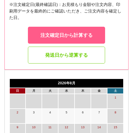
※注文確定日(最終確認日)：お見積もり金額や注文内容、印
刷用データを最終的にご確認いただき、ご注文内容を確定し
た日。
注文確定日から計算する
発送日から逆算する
2026年8月
日
月
火
水
木
金
土
1
2
3
4
5
6
7
8
9
10
11
12
13
14
15