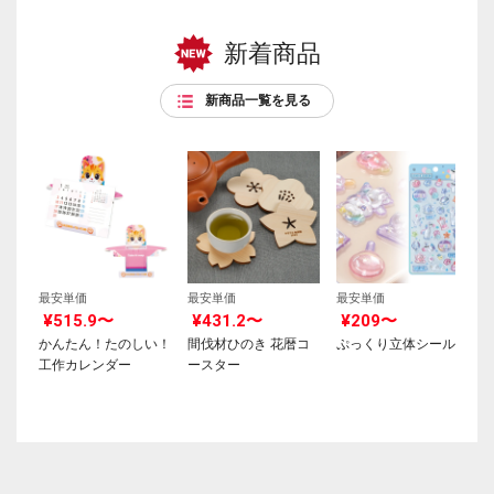
新着商品
新商品一覧を見る
最安単価
最安単価
最安単価
¥515.9〜
¥431.2〜
¥209〜
かんたん！たのしい！
間伐材ひのき 花暦コ
ぷっくり立体シール
工作カレンダー
ースター