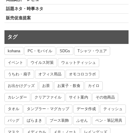
話題ネタ・時事ネタ
販売促進提案
タグ
kohana
PC・モバイル
SDGs
Tシャツ・ウエア
イベント
ウイルス対策
ウェットティッシュ
うちわ・扇子
オフィス用品
オモコロコラボ
お出かけグッズ
お茶
お菓子・飲食
カイロ
カレンダー
クリアファイル
サイト案内
その他商品
タオル
タンブラー・マグカップ
データ作成
ティッシュ
バッグ
ばらまき
ブース装飾
ふせん
ペン・筆記用具
マスク
メディカル
メモ・ノート
レイングッズ