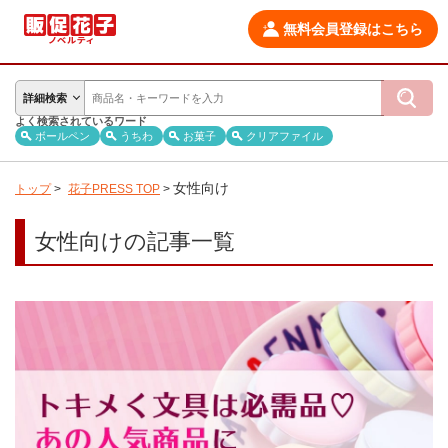
無料会員登録はこちら
詳細検索
よく検索されているワード
ボールペン
うちわ
お菓子
クリアファイル
女性向け
トップ
>
花子PRESS TOP
>
女性向けの記事一覧