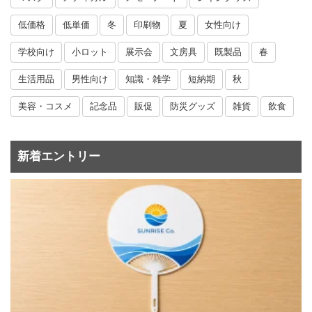
低価格
低単価
冬
印刷物
夏
女性向け
学校向け
小ロット
展示会
文房具
既製品
春
生活用品
男性向け
知識・雑学
短納期
秋
美容・コスメ
記念品
販促
防災グッズ
雑貨
飲食
新着エントリー