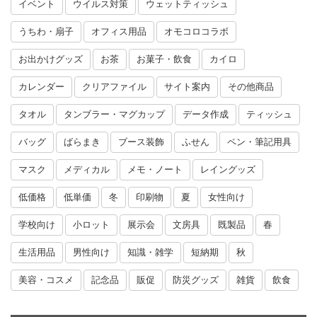
イベント
ウイルス対策
ウェットティッシュ
うちわ・扇子
オフィス用品
オモコロコラボ
お出かけグッズ
お茶
お菓子・飲食
カイロ
カレンダー
クリアファイル
サイト案内
その他商品
タオル
タンブラー・マグカップ
データ作成
ティッシュ
バッグ
ばらまき
ブース装飾
ふせん
ペン・筆記用具
マスク
メディカル
メモ・ノート
レイングッズ
低価格
低単価
冬
印刷物
夏
女性向け
学校向け
小ロット
展示会
文房具
既製品
春
生活用品
男性向け
知識・雑学
短納期
秋
美容・コスメ
記念品
販促
防災グッズ
雑貨
飲食