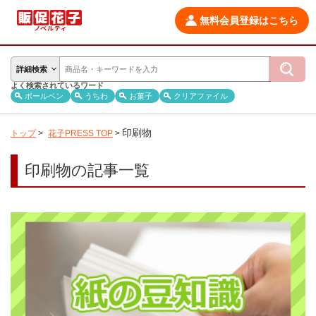
無料会員登録はこちら
詳細検索
よく検索されているワード
ボールペン
うちわ
お菓子
クリアファイル
印刷物
トップ
>
花子PRESS TOP
>
印刷物の記事一覧