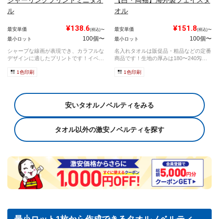
ル
オル
¥138.6
¥151.8
最安単価
最安単価
(税込)〜
(税込)〜
100個〜
100個〜
最小ロット
最小ロット
シャープな線画が表現でき、カラフルな
名入れタオルは販促品・粗品などの定番
デザインに適したプリントです！イベン
商品です！生地の厚みは180〜240匁の4
ト等でも...
種...
1色印刷
1色印刷
安いタオルノベルティをみる
タオル以外の激安ノベルティを探す