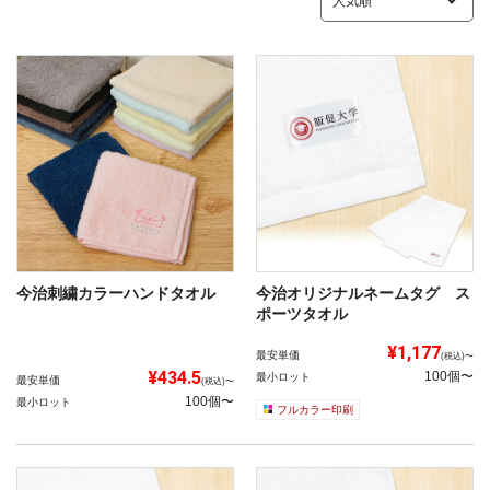
今治刺繍カラーハンドタオル
今治オリジナルネームタグ ス
ポーツタオル
¥1,177
最安単価
(税込)〜
¥434.5
100個〜
最小ロット
最安単価
(税込)〜
100個〜
最小ロット
フルカラー印刷