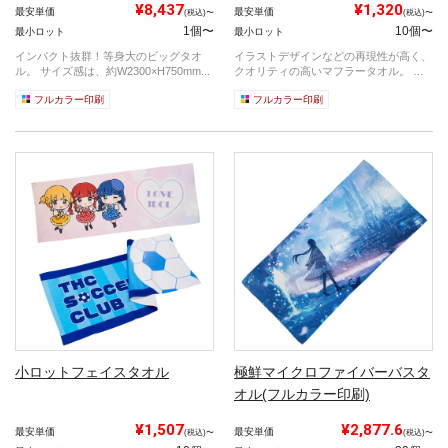
¥8,437
¥1,320
最安単価
最安単価
(税込)〜
(税込)〜
1個〜
10個〜
最小ロット
最小ロット
インパクト抜群！等身大のビッグタオ
イラストデザインなどの再現性が高く、
ル。 サイズ感は、約W2300×H750mm...
クオリティの高いマフラータオル。 マ
フラー...
フルカラー印刷
フルカラー印刷
小ロットフェイスタオル
極鮮マイクロファイバーバスタ
オル(フルカラー印刷)
¥1,507
¥2,877.6
最安単価
最安単価
(税込)〜
(税込)〜