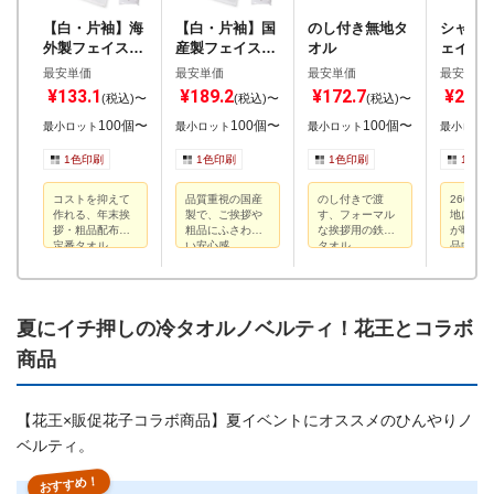
【白・片袖】海
【白・片袖】国
のし付き無地タ
シャー
外製フェイスタ
産製フェイスタ
オル
ェイスタ
オル
オル
0匁
最安単価
最安単価
最安単価
最安単価
¥133.1
¥189.2
¥172.7
¥291.
(税込)〜
(税込)〜
(税込)〜
100個〜
100個〜
100個〜
最小ロット
最小ロット
最小ロット
最小ロッ
1色印刷
1色印刷
1色印刷
1色印
コストを抑えて
品質重視の国産
のし付きで渡
260匁
作れる、年末挨
製で、ご挨拶や
す、フォーマル
地にフル
拶・粗品配布の
粗品にふさわし
な挨拶用の鉄板
が映える
定番タオル
い安心感
タオル
品向け
夏にイチ押しの冷タオルノベルティ！花王とコラボ
商品
【花王×販促花子コラボ商品】夏イベントにオススメのひんやりノ
ベルティ。