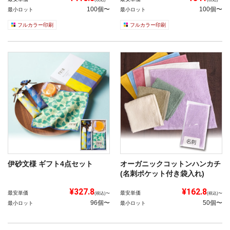
100個〜
100個〜
最小ロット
最小ロット
フルカラー印刷
フルカラー印刷
伊砂文様 ギフト4点セット
オーガニックコットンハンカチ
(名刺ポケット付き袋入れ)
¥327.8
¥162.8
最安単価
最安単価
(税込)〜
(税込)〜
96個〜
50個〜
最小ロット
最小ロット