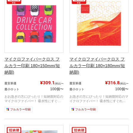
マイクロファイバークロス フ
マイクロファイバークロス フ
ルカラー印刷 180×150mm(短
ルカラー印刷 180×180mm(短
納期)
納期)
¥309.1
¥316.8
最安単価
最安単価
(税込)〜
(税込)〜
100個〜
100個〜
最小ロット
最小ロット
おお急ぎの方にぴったり！短納期対応の
お急ぎの方にぴったり！短納期対応のマ
マイクロファイバー！ 吸水性にすぐれ
イクロファイバー！ 吸水性にすぐれて
て...
い...
フルカラー印刷
フルカラー印刷