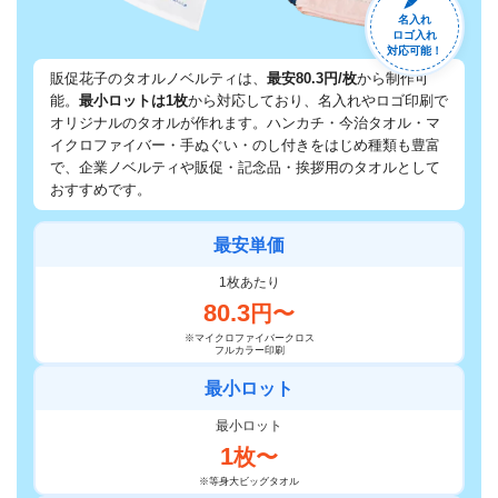
名入れ
ロゴ入れ
対応可能！
販促花子のタオルノベルティは、
最安80.3円/枚
から制作可
能。
最小ロットは1枚
から対応しており、名入れやロゴ印刷で
オリジナルのタオルが作れます。ハンカチ・今治タオル・マ
イクロファイバー・手ぬぐい・のし付きをはじめ種類も豊富
で、企業ノベルティや販促・記念品・挨拶用のタオルとして
おすすめです。
最安単価
1枚あたり
80.3
円〜
※マイクロファイバークロス
フルカラー印刷
最小ロット
最小ロット
1
枚〜
※等身大ビッグタオル