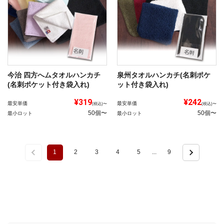
今治 四方へムタオルハンカチ
泉州タオルハンカチ(名刺ポケ
(名刺ポケット付き袋入れ)
ット付き袋入れ)
¥319
¥242
最安単価
最安単価
(税込)〜
(税込)〜
50個〜
50個〜
最小ロット
最小ロット
1
2
3
4
5
...
9