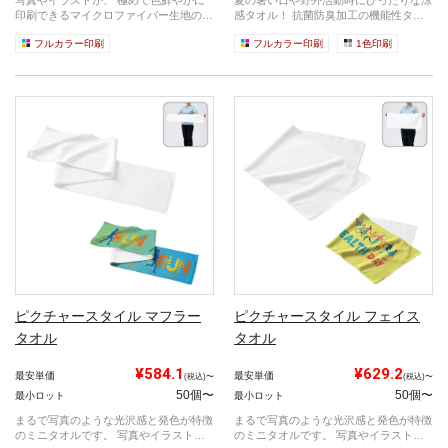
印刷できるマイクロファイバー生地のス
感タオル！ 抗菌防臭加工の機能性タオ
ポーツ...
ルに、...
フルカラー印刷
フルカラー印刷
1色印刷
ピクチャースタイル マフラー
ピクチャースタイル フェイス
タオル
タオル
¥584.1
¥629.2
最安単価
最安単価
(税込)〜
(税込)〜
50個〜
50個〜
最小ロット
最小ロット
まるで写真のような光沢感と発色が特徴
まるで写真のような光沢感と発色が特徴
のミニタオルです。 写真やイラストデ
のミニタオルです。 写真やイラストデ