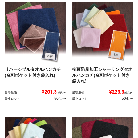
リバーシブルタオルハンカチ
抗菌防臭加工シャーリングタオ
(名刺ポケット付き袋入れ)
ルハンカチ(名刺ポケット付き
袋入れ)
¥201.3
¥223.3
最安単価
最安単価
(税込)〜
(税込)〜
50個〜
50個〜
最小ロット
最小ロット