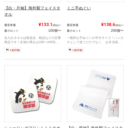
【白・片袖】海外製フェイスタ
ミニ手ぬぐい
オル
¥133.1
¥138.6
最安単価
最安単価
(税込)〜
(税込)〜
100個〜
200個〜
最小ロット
最小ロット
名入れタオルは販促品・粗品などの定番
一般的な手ぬぐいの半分サイズ！ハンカ
商品です！生地の厚みは180〜240匁の4
チとして使うだけでなく、 お弁当箱を
種...
包むこ...
1色印刷
1色印刷
シャーリングプリントミニタオ
【白・両袖】海外製フェイスタ