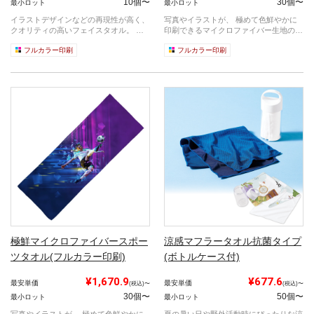
10個〜
30個〜
最小ロット
最小ロット
イラストデザインなどの再現性が高く、
写真やイラストが、 極めて色鮮やかに
クオリティの高いフェイスタオル。 物
印刷できるマイクロファイバー生地のバ
販・キ...
スタオ...
フルカラー印刷
フルカラー印刷
極鮮マイクロファイバースポー
涼感マフラータオル抗菌タイプ
ツタオル(フルカラー印刷)
(ボトルケース付)
¥1,670.9
¥677.6
最安単価
最安単価
(税込)〜
(税込)〜
30個〜
50個〜
最小ロット
最小ロット
写真やイラストが、 極めて色鮮やかに
夏の暑い日や野外活動時にぴったりな涼