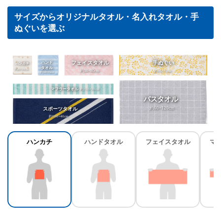
サイズからオリジナルタオル・名入れタオル・手
ぬぐいを選ぶ
フェイスタオル
手ぬぐい
ハンド
ハンカチ
タオル
約20×20cm
約34×80cm
約90×35cm
約34×35cm
マフラータオル
約110×20cm
バスタオル
約60×120cm
スポーツタオル
約100×40cm
ハンカチ
ハンドタオル
フェイスタオル
マ