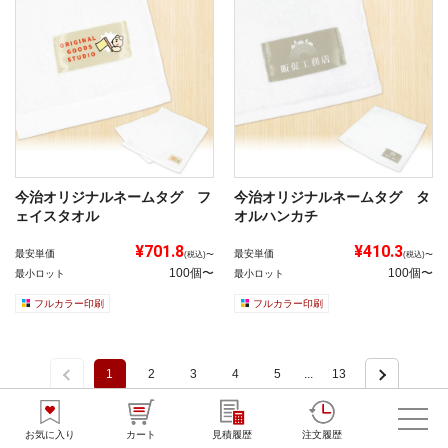
今治オリジナルネームタグ フ
今治オリジナルネームタグ タ
ェイスタオル
オルハンカチ
¥701.8
¥410.3
最安単価
最安単価
(税込)〜
(税込)〜
100個〜
100個〜
最小ロット
最小ロット
フルカラー印刷
フルカラー印刷
1
2
3
4
5
...
13
お気に入り
カート
見積履歴
注文履歴