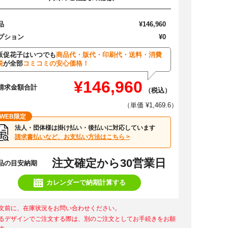
品
¥146,960
プション
¥0
販促花子はいつでも
商品代・版代・印刷代・送料・消費
税
が全部
コミコミの安心価格！
¥146,960
請求金額合計
（税込）
（単価 ¥1,469.6）
WEB限定
法人・団体様は掛け払い・後払いに対応しています
請求書払いなど、お支払い方法はこちら >
注文確定から30営業日
品の目安納期
カレンダーで納期計算する
文前に、在庫状況をお問い合わせください。
るデザインでご注文する際は、別のご注文としてお手続きをお願