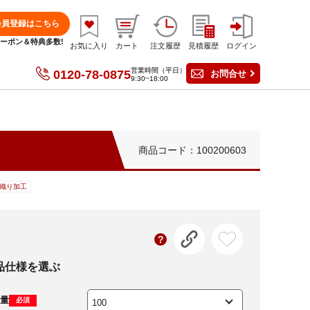
会員登録はこちら
分クーポン＆特典多数!
お気に入り
カート
注文履歴
見積履歴
ログイン
営業時間（平日）
0120-78-0875
お問合せ
9:30~18:00
商品コード：100200603
織り加工
品仕様を選ぶ
量
必須