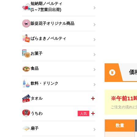
短納期ノベルティ
(1～7営業日出荷)
販促花子オリジナル商品
ばらまきノベルティ
お菓子
食品
価
飲料・ドリンク
※午前1
タオル
ご注文の流れに
うちわ
人気
数量
扇子