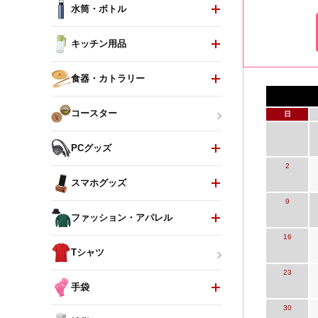
水筒・ボトル
キッチン用品
食器・カトラリー
コースター
日
PCグッズ
2
スマホグッズ
9
ファッション・アパレル
16
Tシャツ
23
手袋
30