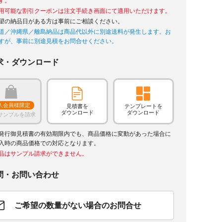
す。
用可能な割引クーポンは注文手続き画面にて適用いただけます。
望の納品日がある方は事前にご相談ください。
道／沖縄県／離島納品は商品代以外に別途送料が発生します。お
すが、事前に別途見積をお問合せください。
求・ダウンロード
人会員様限定
見積書を
テンプレートを
ダウンロード
ダウンロード
サンプルを請求
発行御見積書の有効期限内でも、商品価格に変動があった場合に
入時の商品価格での対応となります。
品はサンプル請求ができません。
問・お問い合わせ
ご希望の数量がない場合のお問合せ