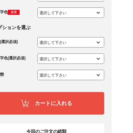
字色
必須
プションを選ぶ
(選択必須)
字色(選択必須)
態
カートに入れる
今回のご注文の総額