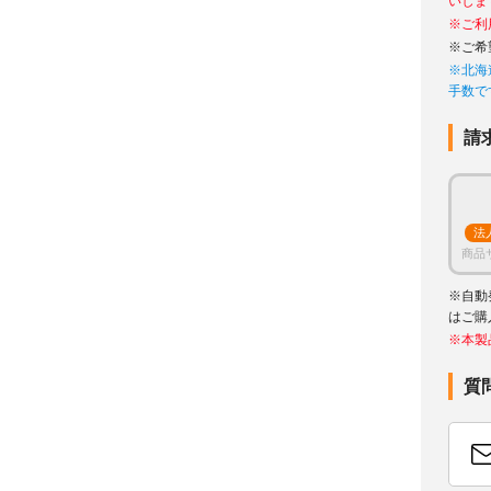
いしま
※ご利
※ご希
※北海
手数で
請
法
商品
※自動
はご購
※本製
質