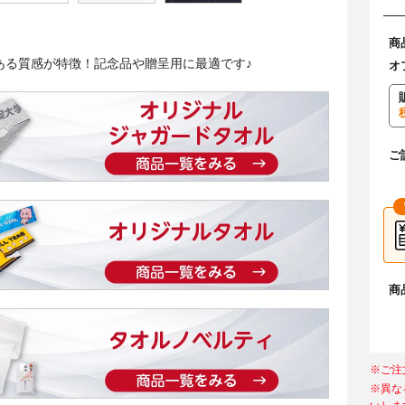
商
ある質感が特徴！記念品や贈呈用に最適です♪
オ
ご
商
※ご注
※異な