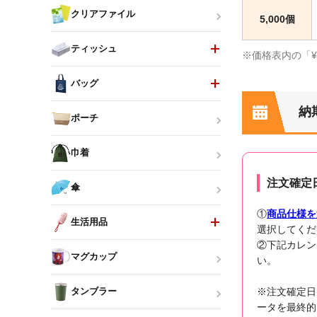
クリアファイル
5,000個
ティッシュ
※価格表内の「
バッグ
納
ポーチ
巾着
注文確定
傘
①
商品仕様を
生活用品
選択してくだ
②下記カレン
マグカップ
い。
※注文確定日
タンブラー
ータを最終的