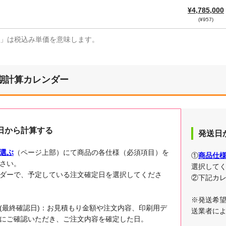
¥4,785,000
(¥957)
¥」は税込み単価を意味します。
期計算カレンダー
日から計算する
発送日
選ぶ
（ページ上部）にて商品の各仕様（必須項目）を
①
商品仕
さい。
選択して
ダーで、予定している注文確定日を選択してくださ
②下記カ
※発送希
(最終確認日)：お見積もり金額や注文内容、印刷用デ
送業者に
にご確認いただき、ご注文内容を確定した日。