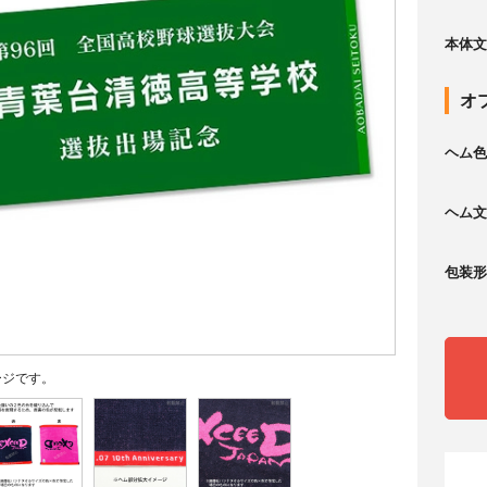
本体文
オ
ヘム色
ヘム文
包装形
ージです。