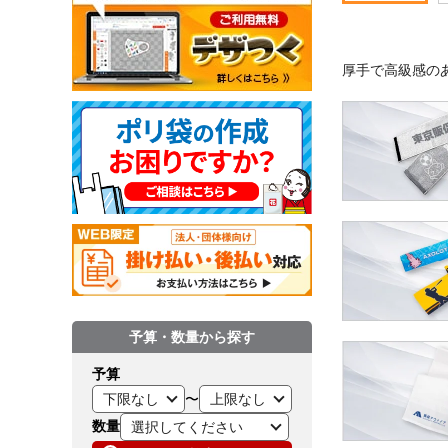
厚手で高級感の
予算・数量から探す
予算
〜
数量