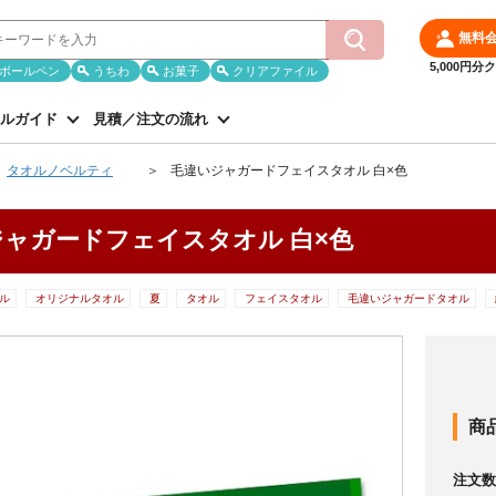
無料
5,000円
ボールペン
うちわ
お菓子
クリアファイル
ルガイド
見積／注文の流れ
タオルノベルティ
毛違いジャガードフェイスタオル 白×色
ャガードフェイスタオル 白×色
ル
オリジナルタオル
夏
タオル
フェイスタオル
毛違いジャガードタオル
商
注文数