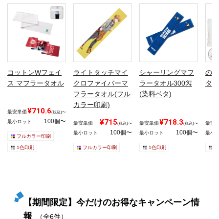
コットンWフェイ
ライトタッチマイ
シャーリングマフ
のし
ス マフラータオル
クロファイバーマ
ラータオル300匁
タオ
フラータオル(フル
(染料ベタ)
カラー印刷)
¥710.6
最安単価
(税込)〜
100個〜
¥715
¥718.3
最小ロット
最安単価
最安単価
最安
(税込)〜
(税込)〜
100個〜
100個〜
最小ロット
最小ロット
最小
フルカラー印刷
1色印刷
フルカラー印刷
1色印刷
1
【期間限定】今だけのお得なキャンペーン情
報
（全6件）