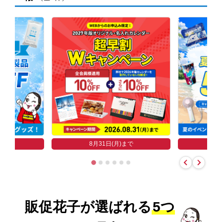
まで
8
8月31日(月)まで
販促花子が選ばれる
5つ