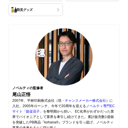
防災グッズ
ノベルティの監修者
尾山正悟
2007年、平林印刷株式会社（現・
チャンスメーカー株式会社
）に
入社。2005年ローンチ、今年で20周年を迎える
ノベルティ専門EC
サイト「販促花子」
を黎明期から担い、 EC化率がわずかだった業
界でパイオニアとして業界を牽引し続けてきた。累計販売数1億個
を突破したPB商品『kohana®』ブランドを引っ提げ、ノベルティ
業界の未来をさらに切り拓く。