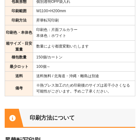
包装形態
個別透明OPP袋入れ
印刷範囲
W1100×H200mm
印刷方法
昇華転写印刷
印刷色：片面フルカラー
印刷色・本体色
本体色：ホワイト
箱サイズ・目安
数量により都度変動いたします
重量
梱包数量
150個/カートン
最少ロット
100個～
送料
送料無料 / 北海道・沖縄・離島は別途
※熱プレス加工のため印刷後のサイズは若干小さくなる
備考
可能性がございます。予めご了承ください。
印刷方法について