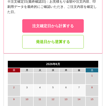
※注文確定日(最終確認日)：お見積もり金額や注文内容、印
刷用データを最終的にご確認いただき、ご注文内容を確定し
た日。
注文確定日から計算する
発送日から逆算する
2026年8月
日
月
火
水
木
金
土
1
2
3
4
5
6
7
8
9
10
11
12
13
14
15