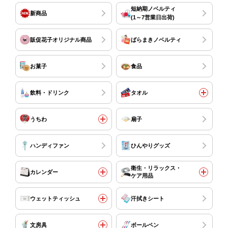
短納期ノベルティ
新商品
(1～7営業日出荷)
販促花子オリジナル商品
ばらまきノベルティ
お菓子
食品
飲料・ドリンク
タオル
うちわ
扇子
ハンディファン
ひんやりグッズ
衛生・リラックス・
カレンダー
ケア用品
ウェットティッシュ
汗拭きシート
文房具
ボールペン