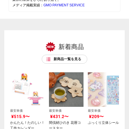
メディア掲載実績：
GMO PAYMENT SERVICE
新着商品
新商品一覧を見る
最安単価
最安単価
最安単価
¥515.9〜
¥431.2〜
¥209〜
かんたん！たのしい！
間伐材ひのき 花暦コ
ぷっくり立体シール
工作カレンダー
ースター