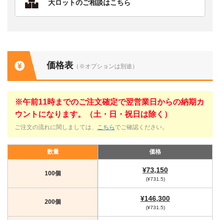
大ロットのご相談はこちら
価格表
（※オプションは別途）
※午前11時までのご注文確定で翌営業日からの納期カ
ウントになります。（土・日・祝日は除く）
ご注文の流れに関しましては、
こちら
でご確認ください。
数量
価格
¥73,150
100個
(¥731.5)
¥146,300
200個
(¥731.5)