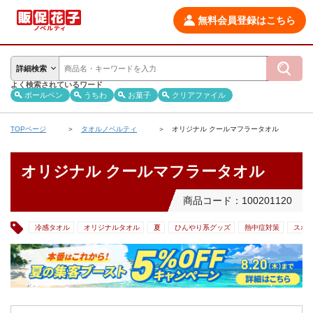
無料会員登録はこちら
詳細検索
よく検索されているワード
ボールペン
うちわ
お菓子
クリアファイル
TOPページ
タオルノベルティ
オリジナル クールマフラータオル
オリジナル クールマフラータオル
商品コード：100201120
冷感タオル
オリジナルタオル
夏
ひんやり系グッズ
熱中症対策
スポ