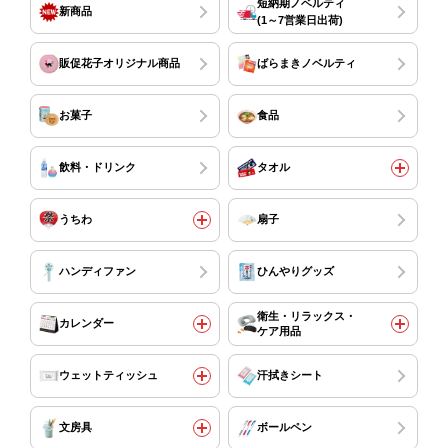
短納期ノベルティ
新商品
(1～7営業日出荷)
販促花子オリジナル商品
ばらまきノベルティ
お菓子
食品
飲料・ドリンク
タオル
うちわ
扇子
ハンディファン
ひんやりグッズ
衛生・リラックス・
カレンダー
ケア用品
ウェットティッシュ
汗拭きシート
文房具
ボールペン