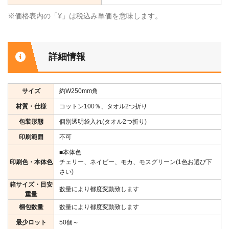
※価格表内の「¥」は税込み単価を意味します。
詳細情報
サイズ
約W250mm角
材質・仕様
コットン100％、タオル2つ折り
包装形態
個別透明袋入れ(タオル2つ折り)
印刷範囲
不可
■本体色
印刷色・本体色
チェリー、ネイビー、モカ、モスグリーン(1色お選び下
さい)
箱サイズ・目安
数量により都度変動致します
重量
梱包数量
数量により都度変動致します
最少ロット
50個～