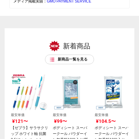
メディア掲載実績：
GMO PAYMENT SERVICE
新着商品
新商品一覧を見る
最安単価
最安単価
最安単価
¥121〜
¥99〜
¥104.5〜
【ゼブラ】サラサクリ
ボディシート スーパ
ボディシート スーパ
ップ ホワイト軸 抗菌
ークール パウダーイ
ークール パウダーイ