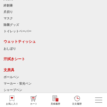
絆創膏
爪切り
マスク
除菌グッズ
トイレットペーパー
ウェットティッシュ
おしぼり
汗拭きシート
文房具
ボールペン
マーカー・蛍光ペン
シャープペン
サインペン
鉛筆
お気に入り
カート
見積履歴
注文履歴