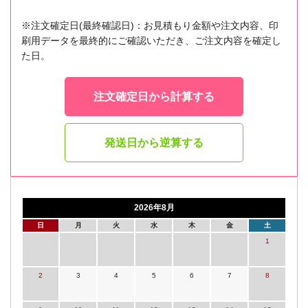
※注文確定日(最終確認日)：お見積もり金額や注文内容、印
刷用データを最終的にご確認いただき、ご注文内容を確定し
た日。
注文確定日から計算する
発送日から逆算する
2026年8月
日
月
火
水
木
金
土
1
2
3
4
5
6
7
8