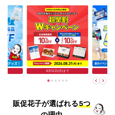
まで
8
8月31日(月)まで
販促花子が選ばれる
5つ
の理由