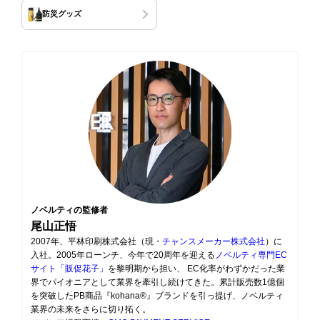
防災グッズ
ノベルティの監修者
尾山正悟
2007年、平林印刷株式会社（現・
チャンスメーカー株式会社
）に
入社。2005年ローンチ、今年で20周年を迎える
ノベルティ専門EC
サイト「販促花子」
を黎明期から担い、 EC化率がわずかだった業
界でパイオニアとして業界を牽引し続けてきた。累計販売数1億個
を突破したPB商品『kohana®』ブランドを引っ提げ、ノベルティ
業界の未来をさらに切り拓く。