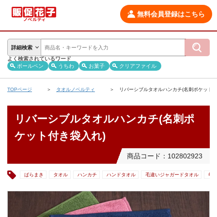
無料会員登録はこちら
詳細検索
よく検索されているワード
ボールペン
うちわ
お菓子
クリアファイル
TOPページ
タオルノベルティ
リバーシブルタオルハンカチ(名刺ポケット付
リバーシブルタオルハンカチ(名刺ポ
ケット付き袋入れ)
商品コード：102802923
ばらまき
タオル
ハンカチ
ハンドタオル
毛違いジャガードタオル
年