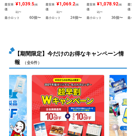
¥1,039.5
¥1,069.2
¥1,078.92
最安単
最安単
最安単
最安
(税
(税
(税
価
価
価
価
込)〜
込)〜
込)〜
60個〜
24個〜
36個〜
最小ロット
最小ロット
最小ロット
最小
【期間限定】今だけのお得なキャンペーン情
報
（全6件）