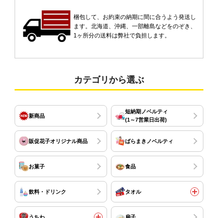
梱包して、お約束の納期に間に合うよう発送し
ます。北海道、沖縄、一部離島などをのぞき、
1ヶ所分の送料は弊社で負担します。
カテゴリから選ぶ
短納期ノベルティ
新商品
(1～7営業日出荷)
販促花子オリジナル商品
ばらまきノベルティ
お菓子
食品
飲料・ドリンク
タオル
うちわ
扇子