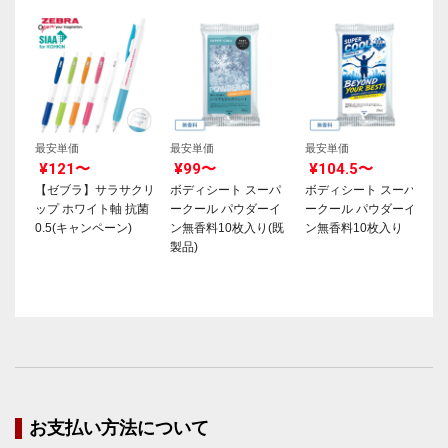
最安単価
最安単価
最安単価
¥121〜
¥99〜
¥104.5〜
【ゼブラ】サラサクリ
ボディシート スーパ
ボディシート スーパ
ップ ホワイト軸 抗菌
ークール パウダーイ
ークール パウダーイ
0.5(キャンペーン)
ン無香料10枚入り(既
ン無香料10枚入り
製品)
お支払い方法について