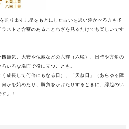
星を割り出す九星をもとにした占いを思い浮かべる方も多
イラストと含蓄のあることわざを見るだけでも楽しいです
十四節気、大安や仏滅などの六輝（六曜）、日時や方角の
いろいろな場面で役に立つことも。
きく成長して何倍にもなる日）、「天赦日」（あらゆる障
。何かを始めたり、勝負をかけたりするときに、縁起のい
ですよ！