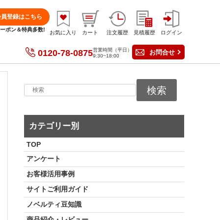
会員登録はこちら
分クーポン＆特典多数!
お気に入り
カート
注文履歴
見積履歴
ログイン
営業時間（平日）
0120-78-0875
お問合せ
9:30~18:00
検索
カテゴリー別
TOP
アンケート
お客様活用事例
サイトご利用ガイド
ノベルティ豆知識
商品紹介・レビュー