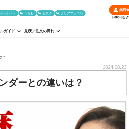
無料
ボールペン
うちわ
お菓子
クリアファイル
5,000円
ルガイド
見積／注文の流れ
は？
2024.08.23
ンダーとの違いは？