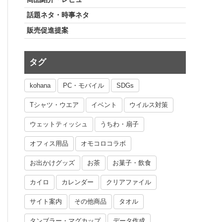
話題ネタ・時事ネタ
販売促進提案
タグ
kohana
PC・モバイル
SDGs
Tシャツ・ウエア
イベント
ウイルス対策
ウェットティッシュ
うちわ・扇子
オフィス用品
オモコロコラボ
お出かけグッズ
お茶
お菓子・飲食
カイロ
カレンダー
クリアファイル
サイト案内
その他商品
タオル
タンブラー・マグカップ
データ作成