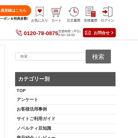
会員登録はこちら
分クーポン＆特典多数!
お気に入り
カート
注文履歴
見積履歴
ログイン
営業時間（平日）
0120-78-0875
お問合せ
9:30~18:00
検索
カテゴリー別
TOP
アンケート
お客様活用事例
サイトご利用ガイド
ノベルティ豆知識
商品紹介・レビュー