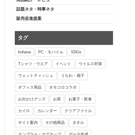
話題ネタ・時事ネタ
販売促進提案
タグ
kohana
PC・モバイル
SDGs
Tシャツ・ウエア
イベント
ウイルス対策
ウェットティッシュ
うちわ・扇子
オフィス用品
オモコロコラボ
お出かけグッズ
お茶
お菓子・飲食
カイロ
カレンダー
クリアファイル
サイト案内
その他商品
タオル
タンブラー・マグカップ
データ作成