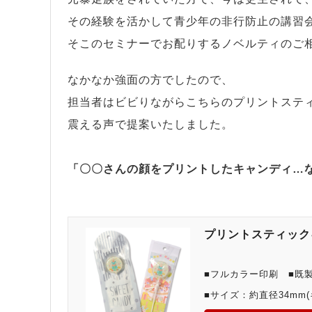
その経験を活かして青少年の非行防止の講習
そこのセミナーでお配りするノベルティのご
なかなか強面の方でしたので、
担当者はビビりながらこちらのプリントステ
震える声で提案いたしました。
「〇〇さんの顔をプリントしたキャンディ…
プリントスティック
■フルカラー印刷 ■既製
■サイズ：約直径34mm