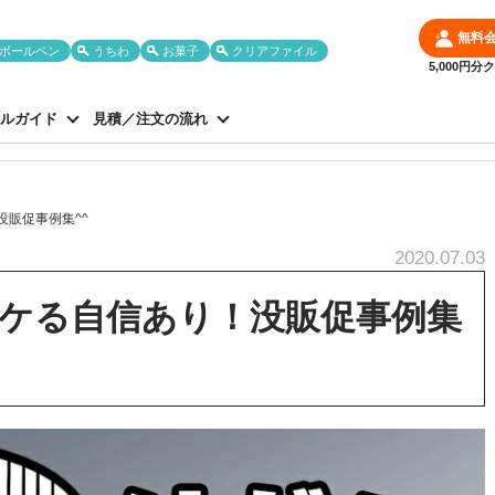
無料
ボールペン
うちわ
お菓子
クリアファイル
5,000円
ルガイド
見積／注文の流れ
販促事例集^^
2020.07.03
ケる自信あり！没販促事例集