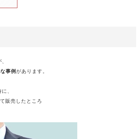
が、
名な事例
があります。
時に、
けて販売したところ