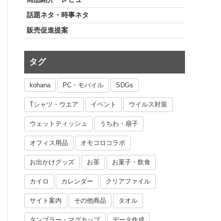
話題ネタ・時事ネタ
販売促進提案
タグ
kohana
PC・モバイル
SDGs
Tシャツ・ウエア
イベント
ウイルス対策
ウェットティッシュ
うちわ・扇子
オフィス用品
オモコロコラボ
お出かけグッズ
お茶
お菓子・飲食
カイロ
カレンダー
クリアファイル
サイト案内
その他商品
タオル
タンブラー・マグカップ
データ作成