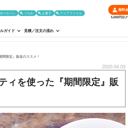
無料
ボールペン
うちわ
お菓子
クリアファイル
5,000円
ルガイド
見積／注文の流れ
期間限定』販促のススメ！
2020.04.03
ティを使った『期間限定』販