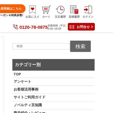
会員登録はこちら
分クーポン＆特典多数!
お気に入り
カート
注文履歴
見積履歴
ログイン
営業時間（平日）
0120-78-0875
お問合せ
9:30~18:00
検索
カテゴリー別
TOP
アンケート
お客様活用事例
サイトご利用ガイド
ノベルティ豆知識
商品紹介・レビュー