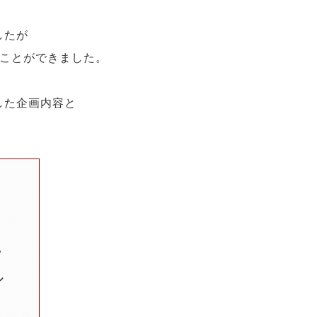
したが
ることができました。
した企画内容と
！
？
ル