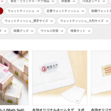
衛生・リラックス・ケア用品
絆創膏
汗拭きシート
ウェットティッシュ
定番ウェットティッシュ
除菌ウェット
ウェットティッシュ_通常サイズ
ウェットティッシュ_大判サイズ
ズ
除菌グッズ
ウイルス対策
検査キット
(Math Salt)
今治オリジナルネームタグ スポ
今治オリジ