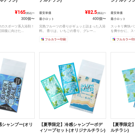
¥165
¥82.5
最安単価
最安単価
(税込)〜
(税込)〜
300個〜
400個〜
最小ロット
最小ロット
けのスポーツ系入浴剤！
完熟フルーツの香りがギュッと詰まった入浴
スッキリ爽快バ
回復に向けた...
料。 香りは、いちごの香り、グレー...
を爽やかに、スッ
フルカラー印刷
フルカラー印
感シャンプー(オリ
【夏季限定】冷感シャンプーボデ
【夏季限定】
ィソープセット(オリジナルチラシ)
ルチラシ)