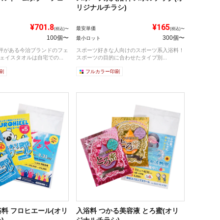
リジナルチラシ)
¥701.8
¥165
最安単価
(税込)〜
(税込)〜
100個〜
300個〜
最小ロット
評がある今治ブランドのフェ
スポーツ好きな人向けのスポーツ系入浴料！
ェイスタオルは自宅での...
スポーツの目的に合わせたタイプ別...
刷
フルカラー印刷
料 フロヒエール(オリ
入浴料 つかる美容液 とろ蜜(オリ
)
ジナルチラシ)