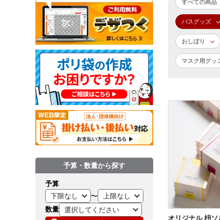
すべての商品
バスグッズ
おしぼり
マスク用グッ
予算・数量から探す
予算
〜
数量
オリジナル 枡ソルト