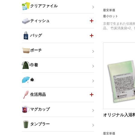
クリアファイル
最安単価
最小ロット
ティッシュ
京都で生まれた伝統
品。 竹炭消臭袋×2、
バッグ
ポーチ
巾着
傘
生活用品
マグカップ
オリジナル入浴
タンブラー
最安単価