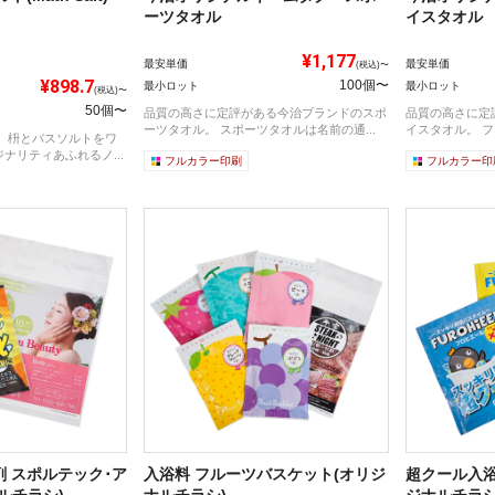
ーツタオル
イスタオル
¥1,177
最安単価
最安単価
(税込)〜
¥898.7
100個〜
最小ロット
最小ロット
(税込)〜
50個〜
品質の高さに定評がある今治ブランドのスポ
品質の高さに定
ーツタオル。 スポーツタオルは名前の通...
イスタオル。 フ
 枡とバスソルトをワ
ナリティあふれるノ...
フルカラー印刷
フルカラー印
 スポルテック･ア
入浴料 フルーツバスケット(オリジ
超クール入浴
ルチラシ)
ナルチラシ)
ジナルチラシ