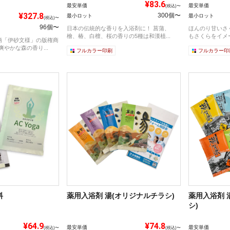
¥83.6
最安単価
最安単価
(税込)〜
¥327.8
300個〜
最小ロット
最小ロット
(税込)〜
96個〜
日本の伝統的な香りを入浴剤に！ 菖蒲、
ほんのり甘いさく
檜、椿、白檀、桜の香りの5種は和漢植...
もさくらをイメー
柄「伊砂文様」の版権商
爽やかな森の香り...
フルカラー印刷
フルカラー印
料
薬用入浴剤 湯(オリジナルチラシ)
薬用入浴剤 
シ)
¥64.9
¥74.8
最安単価
最安単価
(税込)〜
(税込)〜