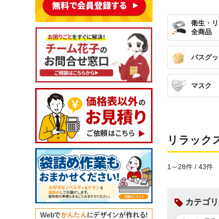
衛生・リ
全商品
バスグッ
マスク
リラック
1～28件 / 43件
カテゴリ