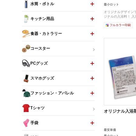
水筒・ボトル
最小ロット
オリジナルデザイン
ジナル
キッチン用品
フルカラー印刷
食器・カトラリー
コースター
PCグッズ
スマホグッズ
ファッション・アパレル
Tシャツ
オリジナル入浴
手袋
最安単価
最小ロット