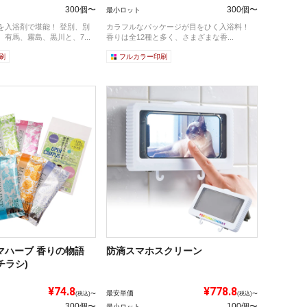
300個〜
300個〜
最小ロット
を入浴剤で堪能！ 登別、別
カラフルなパッケージが目をひく入浴料！
有馬、霧島、黒川と、7...
香りは全12種と多く、さまざまな香...
刷
フルカラー印刷
マハーブ 香りの物語
防滴スマホスクリーン
チラシ)
¥74.8
¥778.8
最安単価
(税込)〜
(税込)〜
300個〜
100個〜
最小ロット