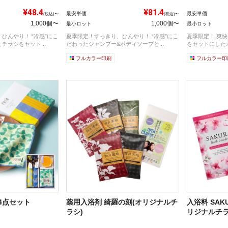
¥48.4
¥81.4
最安単価
最安単価
(税込)〜
(税込)〜
1,000個〜
1,000個〜
最小ロット
最小ロット
ひんやり！ “冷感”にこ
夏季限定！すっきり、ひんやり！ “冷感”にこ
夏季限定！ 爽
チラシをセット...
だわったシャンプー&ボディソープと...
をセットにしたオ
フルカラー印刷
フルカラー印
4点セット
薬用入浴剤 綺羅の刻(オリジナルチ
入浴料 SAK
ラシ)
リジナルチラ