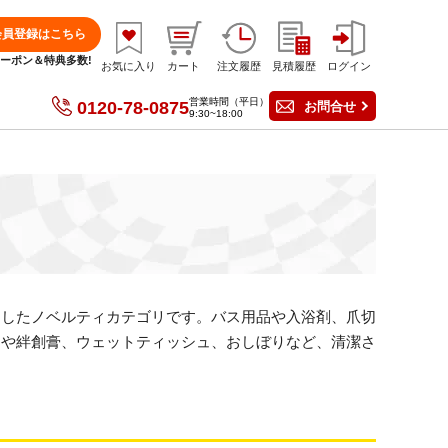
会員登録はこちら
分クーポン＆特典多数!
お気に入り
カート
注文履歴
見積履歴
ログイン
営業時間（平日）
0120-78-0875
お問合せ
9:30~18:00
にしたノベルティカテゴリです。バス用品や入浴剤、爪切
トや絆創膏、ウェットティッシュ、おしぼりなど、清潔さ