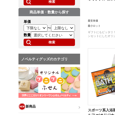
検索
商品単価・数量から探す
最安単価
単価
最小ロット
〜
ギフトにもピッタリ！
数量
ンセットにしたオリジ
検索
ノベルティグッズのカテゴリ
新商品
スポーツ系入浴剤
ルファ(オリジナ