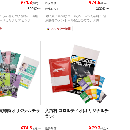
¥74.8
¥74.8
最安単価
(税込)〜
(税込)〜
300個〜
300個〜
最小ロット
らの香りの入浴料。 湯色
暑い夏に最適なクールタイプの入浴料！ 清
ジしたクリアピンク...
涼成分のメントール配合なので、お風...
刷
フルカラー印刷
湯賛歌(オリジナルチラ
入浴料 コロルティオ(オリジナルチ
ラシ)
¥74.8
¥79.2
最安単価
(税込)〜
(税込)〜