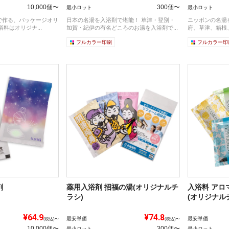
10,000個〜
300個〜
最小ロット
最小ロット
で作る、パッケージオリ
日本の名湯を入浴剤で堪能！ 草津・登別・
ニッポンの名湯
の入浴料！ 入浴料はオリジナ...
加賀・紀伊の有名どころのお湯を入浴剤で...
府、草津、箱根、
フルカラー印刷
フルカラー印
剤
薬用入浴剤 招福の湯(オリジナルチ
入浴料 アロ
ラシ)
(オリジナル
¥64.9
¥74.8
最安単価
最安単価
(税込)〜
(税込)〜
10,000個〜
300個〜
最小ロット
最小ロット