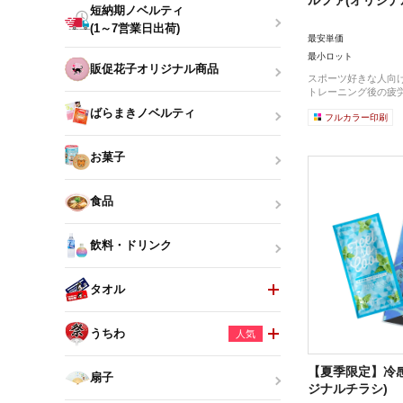
短納期ノベルティ
(1～7営業日出荷)
最安単価
最小ロット
販促花子オリジナル商品
スポーツ好きな人向
トレーニング後の疲労
ばらまきノベルティ
フルカラー印刷
お菓子
食品
飲料・ドリンク
タオル
うちわ
人気
【夏季限定】冷
扇子
ジナルチラシ)