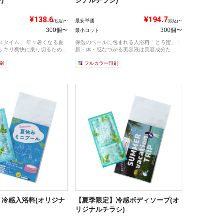
¥138.6
¥194.7
最安単価
(税込)〜
(税込)〜
300個〜
300個〜
最小ロット
スタイム！ 年々暑くなる夏
保湿のベールに包まれる入浴料「とろ蜜」！
キリ爽快に乗り切るため...
新・体・感なつかる美容液は美容成分た...
刷
フルカラー印刷
冷感入浴料(オリジナ
【夏季限定】冷感ボディソープ(オ
リジナルチラシ)