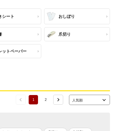
きシート
おしぼり
膏
爪切り
レットペーパー
1
2