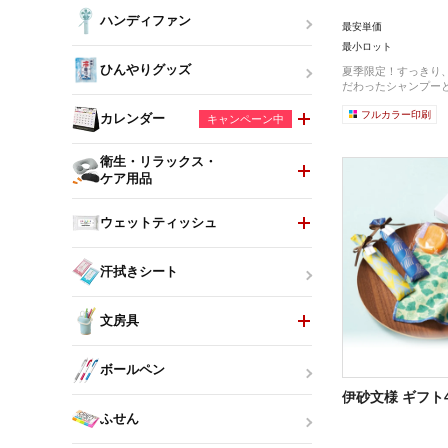
ハンディファン
最安単価
最小ロット
ひんやりグッズ
夏季限定！すっきり、
だわったシャンプーと
フルカラー印刷
カレンダー
キャンペーン中
衛生・リラックス・
ケア用品
ウェットティッシュ
汗拭きシート
文房具
ボールペン
伊砂文様 ギフト
ふせん