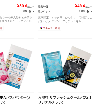
¥50.6
¥48.4
最安単価
(税込)〜
(税込)〜
800個〜
1,000個〜
最小ロット
快なクール系入浴料とチラシ
夏季限定！すっきり、ひんやり！ “冷感”にこ
リジナルチラシのノベル...
だわったボディソープとチラシをセッ...
刷
フルカラー印刷
URAバスパウダー(オ
入浴料 リフレッシュクールバス(オ
シ)
リジナルチラシ)