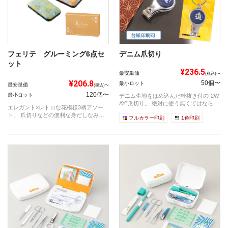
フェリテ グルーミング6点セ
デニム爪切り
ット
¥236.5
最安単価
(税込)〜
¥206.8
50個〜
最小ロット
最安単価
(税込)〜
120個〜
最小ロット
デニム生地をはめ込んだ栓抜き付の“2W
AY”爪切り。 絶対に使う無くてはなら
エレガント×レトロな花模様3柄アソー
な...
ト。 爪切りなどの便利な身だしなみグ
フルカラー印刷
1色印刷
ッズ6...