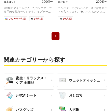
100個〜
200個〜
最小ロット
最小ロット
7種類のアイテムが入ったコンパクトで
コンパクトでかわいいケースに救急セッ
実用的な救急セットです。 キズテー
トが入ってます。 ◆こちらもオススメ
プ 医療...
で...
フルカラー印刷
1色印刷
1色印刷
1
関連カテゴリーから探す
衛生・リラックス・
ウェットティッシュ
ケア 全商品
汗拭きシート
おしぼり
バスグッズ
入浴剤