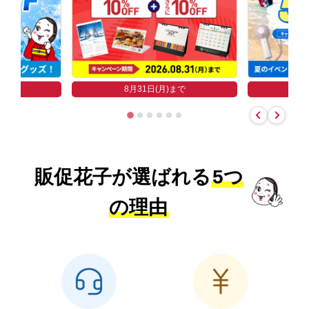
まで
8
8月31日(月)まで
販促花子が選ばれる
5つ
の理由