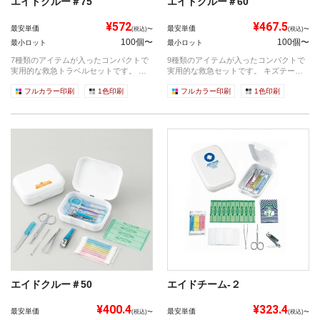
エイドクルー＃75
エイドクルー＃60
¥572
¥467.5
最安単価
最安単価
(税込)〜
(税込)〜
100個〜
100個〜
最小ロット
最小ロット
7種類のアイテムが入ったコンパクトで
9種類のアイテムが入ったコンパクトで
実用的な救急トラベルセットです。 ◆
実用的な救急セットです。 キズテー
こ...
プ 医療...
フルカラー印刷
1色印刷
フルカラー印刷
1色印刷
エイドクルー＃50
エイドチーム‐２
¥400.4
¥323.4
最安単価
最安単価
(税込)〜
(税込)〜