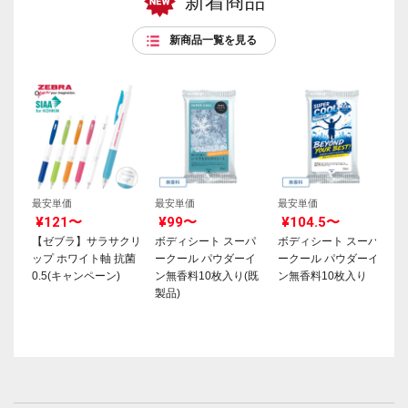
新着商品
新商品一覧を見る
最安単価
最安単価
最安単価
¥121〜
¥99〜
¥104.5〜
【ゼブラ】サラサクリ
ボディシート スーパ
ボディシート スーパ
ップ ホワイト軸 抗菌
ークール パウダーイ
ークール パウダーイ
0.5(キャンペーン)
ン無香料10枚入り(既
ン無香料10枚入り
製品)