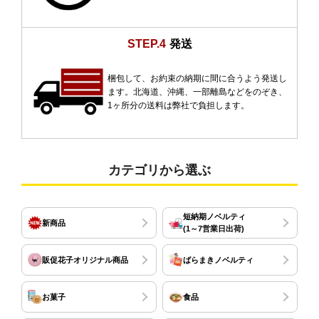
STEP.4
発送
梱包して、お約束の納期に間に合うよう発送し
ます。北海道、沖縄、一部離島などをのぞき、
1ヶ所分の送料は弊社で負担します。
カテゴリから選ぶ
短納期ノベルティ
新商品
(1～7営業日出荷)
販促花子オリジナル商品
ばらまきノベルティ
お菓子
食品