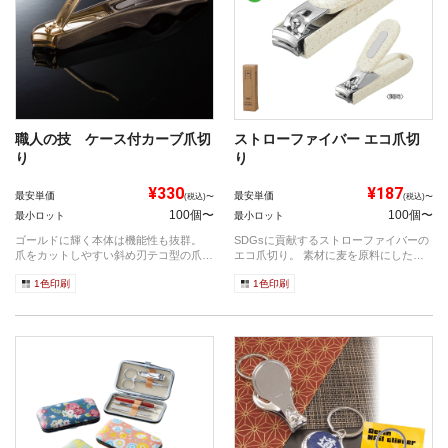
職人の技 ケース付カーブ爪切
ストローファイバー エコ爪切
り
り
¥330
¥187
最安単価
最安単価
(税込)〜
(税込)〜
100個〜
100個〜
最小ロット
最小ロット
ゴールドに輝く本体は機能性も抜群。
SDGsに貢献するストローファイバーの
爪をカットしやすい斜め刃テコ型の爪切
エコ爪切り。 素材に麦を原料にしたス
り。 ...
トロ...
1色印刷
1色印刷