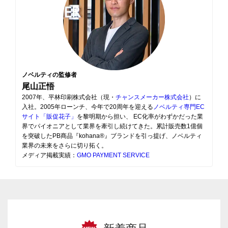
ノベルティの監修者
尾山正悟
2007年、平林印刷株式会社（現・
チャンスメーカー株式会社
）に
入社。2005年ローンチ、今年で20周年を迎える
ノベルティ専門EC
サイト「販促花子」
を黎明期から担い、 EC化率がわずかだった業
界でパイオニアとして業界を牽引し続けてきた。累計販売数1億個
を突破したPB商品『kohana®』ブランドを引っ提げ、ノベルティ
業界の未来をさらに切り拓く。
メディア掲載実績：
GMO PAYMENT SERVICE