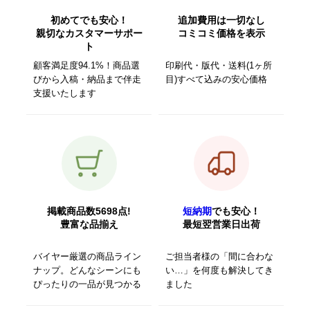
初めてでも安心！
追加費用は一切なし
親切なカスタマーサポー
コミコミ価格を表示
ト
顧客満足度94.1%！商品選
印刷代・版代・送料(1ヶ所
びから入稿・納品まで伴走
目)すべて込みの安心価格
支援いたします
掲載商品数5698点!
短納期
でも安心！
豊富な品揃え
最短翌営業日出荷
バイヤー厳選の商品ライン
ご担当者様の「間に合わな
ナップ。どんなシーンにも
い…」を何度も解決してき
ぴったりの一品が見つかる
ました