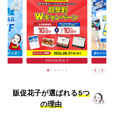
まで
8
8月31日(月)まで
販促花子が選ばれる
5つ
の理由