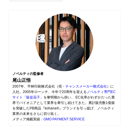
ノベルティの監修者
尾山正悟
2007年、平林印刷株式会社（現・
チャンスメーカー株式会社
）に
入社。2005年ローンチ、今年で20周年を迎える
ノベルティ専門EC
サイト「販促花子」
を黎明期から担い、 EC化率がわずかだった業
界でパイオニアとして業界を牽引し続けてきた。累計販売数1億個
を突破したPB商品『kohana®』ブランドを引っ提げ、ノベルティ
業界の未来をさらに切り拓く。
メディア掲載実績：
GMO PAYMENT SERVICE