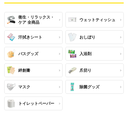
衛生・リラックス・
ウェットティッシュ
ケア 全商品
汗拭きシート
おしぼり
バスグッズ
入浴剤
絆創膏
爪切り
マスク
除菌グッズ
トイレットペーパー