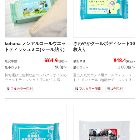
kohana ノンアルコールウエッ
さわやかクールボディシート10
トティッシュミニ(シール貼り)
枚入り
¥64.9
¥48.4
最安単価
最安単価
(税込)〜
(税込)〜
50個〜
1,000個〜
最小ロット
最小ロット
持ち運びに便利な超コンパクトサイズの
夏に人気のボディ用クールウェットシー
ウェットティッシュ！ 手のひらに収ま
ト！ メントール･Ag配合で、スッキリと
るサイ...
さ...
フルカラー印刷
フルカラー印刷
1色印刷