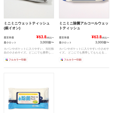
ミニミニウェットティッシュ
ミニミニ除菌アルコールウェッ
(銀イオン)
トティッシュ
¥63.8
¥63.8
最安単価
最安単価
(税込)〜
(税込)〜
3,000個〜
3,000個〜
最小ロット
最小ロット
カバンやポケットに入りやすい、当社独
カバンやポケットに入りやすい小さめサ
自の小さめサイズ。どこにでも携帯して
イズ。 どこにでも携帯してもらえるの
もらえる...
で、小...
フルカラー印刷
フルカラー印刷