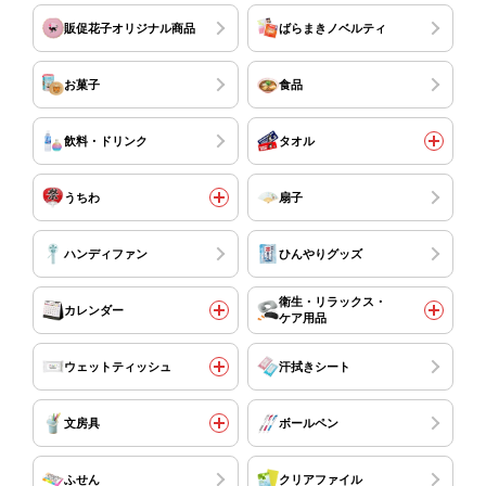
販促花子オリジナル商品
ばらまきノベルティ
お菓子
食品
飲料・ドリンク
タオル
うちわ
扇子
ハンディファン
ひんやりグッズ
衛生・リラックス・
カレンダー
ケア用品
ウェットティッシュ
汗拭きシート
文房具
ボールペン
ふせん
クリアファイル