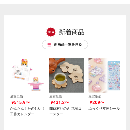
新着商品
新商品一覧を見る
最安単価
最安単価
最安単価
¥515.9〜
¥431.2〜
¥209〜
かんたん！たのしい！
間伐材ひのき 花暦コ
ぷっくり立体シール
工作カレンダー
ースター