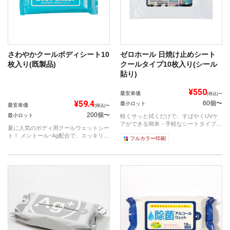
さわやかクールボディシート10
ゼロホール 日焼け止めシート
枚入り(既製品)
クールタイプ10枚入り(シール
貼り)
¥550
最安単価
(税込)〜
¥59.4
60個〜
最小ロット
最安単価
(税込)〜
200個〜
最小ロット
軽くサッと拭くだけで、すばやくUVケ
アができる簡単・手軽なシートタイプの
夏に人気のボディ用クールウェットシー
日焼け止...
ト！ メントール･Ag配合で、スッキリと
フルカラー印刷
さ...