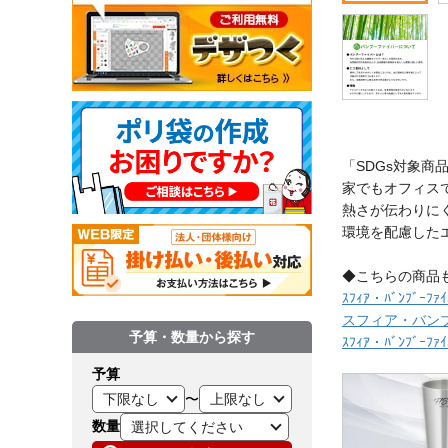
「SDGs対象商
家でもオフィス
熱さが伝わりに
環境を配慮した
◆こちらの商品
ｽﾌｨｱ・ﾊﾞﾝﾌﾞｰﾌ
スフィア・バンブー
予算・数量から探す
ｽﾌｨｱ・ﾊﾞﾝﾌﾞｰﾌ
予算
〜
数量