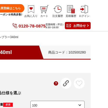
会員登録はこちら
分クーポン＆特典多数!
お気に入り
カート
注文履歴
見積履歴
ログイン
営業時間（平日）
0120-78-0875
お問合せ
9:30~18:00
ラー340ml
0ml
商品コード：102500280
品仕様を選ぶ
量
必須