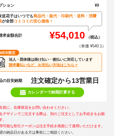
プション
¥0
販促花子はいつでも
商品代・版代・印刷代・送料・消費
税
が全部
コミコミの安心価格！
¥54,010
請求金額合計
（税込）
（単価 ¥540.1）
WEB限定
法人・団体様は掛け払い・後払いに対応しています
請求書払いなど、お支払い方法はこちら >
注文確定から13営業日
品の目安納期
カレンダーで納期計算する
文前に、在庫状況をお問い合わせください。
るデザインでご注文する際は、別のご注文としてお手続きをお願
す。
用可能な割引クーポンは注文手続き画面にて適用いただけます。
望の納品日がある方は事前にご相談ください。