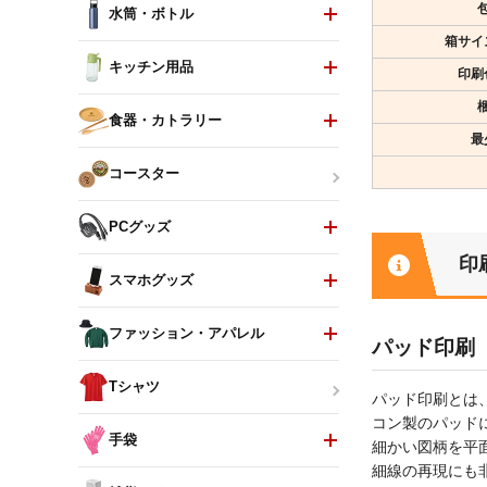
水筒・ボトル
箱サイ
キッチン用品
印刷
食器・カトラリー
最
コースター
PCグッズ
印
スマホグッズ
ファッション・アパレル
パッド印刷
Tシャツ
パッド印刷とは
コン製のパッド
手袋
細かい図柄を平
細線の再現にも