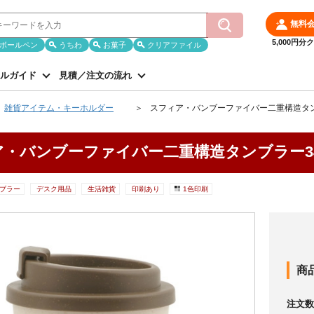
無料
5,000円
ボールペン
うちわ
お菓子
クリアファイル
ルガイド
見積／注文の流れ
雑貨アイテム・キーホルダー
スフィア・バンブーファイバー二重構造タンブ
・バンブーファイバー二重構造タンブラー34
ブラー
デスク用品
生活雑貨
印刷あり
1色印刷
商
注文数