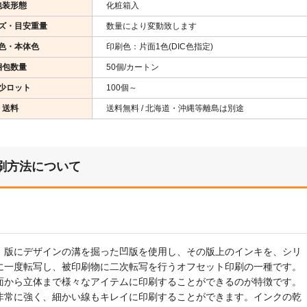
包装形態
化粧箱入
ズ・目安重量
数量により変動致します
色・本体色
印刷色：片面1色(DIC色指定)
梱包数量
50個/カートン
少ロット
100個～
送料
送料無料 / 北海道・沖縄等離島は別途
刷方法について
、版にデザインの溝を掘った凹版を使用し、その版上のインキを、シリ
に一度転写し、被印刷物に二次転写を行うオフセット印刷の一種です。
面から立体まで様々なアイテムに印刷することができるのが特徴です。
非常に強く、細かい線もキレイに印刷することができます。インクの乾