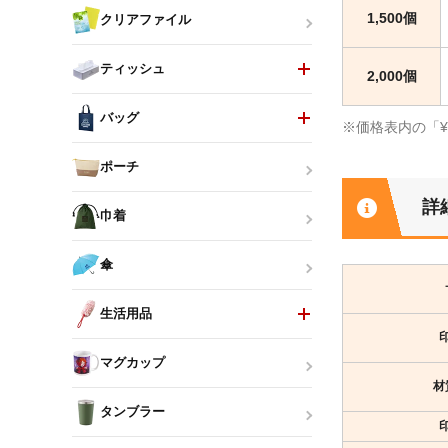
1,500個
クリアファイル
ティッシュ
2,000個
バッグ
※価格表内の「
ポーチ
詳
巾着
傘
生活用品
マグカップ
材
タンブラー