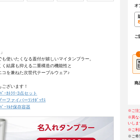
オ
ご
品」
でも使いたくなる蓋付が嬉しいマイタンブラー。
くく結露も抑える二重構造の機能性と
エコを兼ねた次世代テーブルウェア♪
商
もございます！
ｧｲﾊﾞｰｶﾄﾗﾘｰ3点セット
ファイバーﾗﾝﾁﾎﾞｯｸｽ
ｧｲﾊﾞｰﾏﾙﾁ保存容器
※ご注
※異な
いしま
※ご利
※ご希