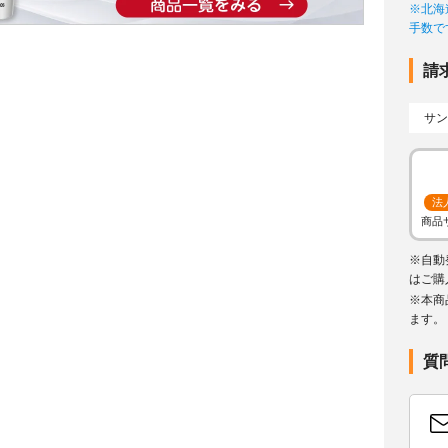
※北海
手数で
請
サン
法
商品
※自動
はご購
※本商
ます。
質