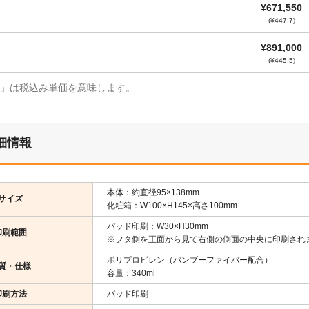
¥671,550
(¥447.7)
¥891,000
(¥445.5)
¥」は税込み単価を意味します。
細情報
本体：約直径95×138mm
サイズ
化粧箱：W100×H145×高さ100mm
パッド印刷：W30×H30mm
印刷範囲
※フタ側を正面から見て右側の側面の中央に印刷され
ポリプロピレン（バンブーファイバー配合）
質・仕様
容量：340ml
印刷方法
パッド印刷