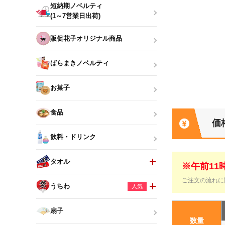
短納期ノベルティ
(1～7営業日出荷)
販促花子オリジナル商品
ばらまきノベルティ
お菓子
食品
価
飲料・ドリンク
タオル
※午前1
ご注文の流れに
うちわ
人気
扇子
数量