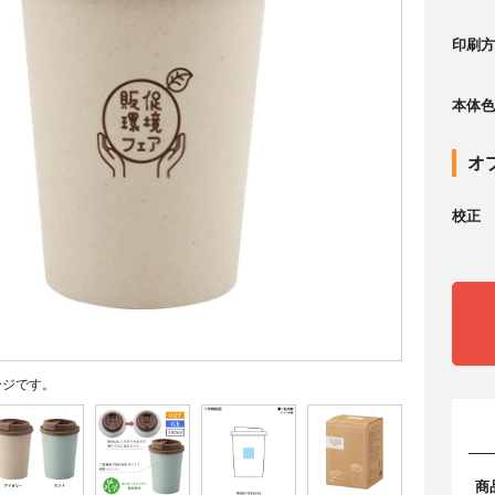
印刷方
本体色
オ
校正
ージです。
商