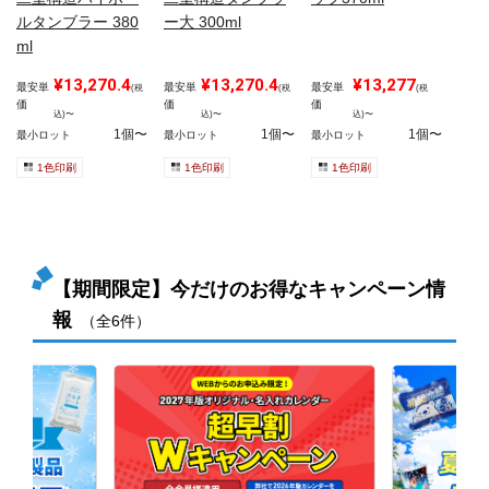
ルタンブラー 380
ー大 300ml
ml
¥13,270.4
¥13,270.4
¥13,277
最安単
最安単
最安単
(税
(税
(税
価
価
価
込)〜
込)〜
込)〜
1個〜
1個〜
1個〜
最小ロット
最小ロット
最小ロット
1色印刷
1色印刷
1色印刷
【期間限定】今だけのお得なキャンペーン情
報
（全6件）