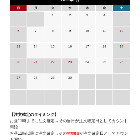
日
月
火
水
木
金
土
1
2
3
4
5
6
7
8
9
10
11
12
13
14
15
16
17
18
19
20
21
22
23
24
25
26
27
28
29
30
【注文確定のタイミング】
お昼11時までに注文確定→その当日が注文確定日としてカウント
開始
お昼11時以降に注文確定→その
が注文確定日としてカウン
翌営業日
ト開始