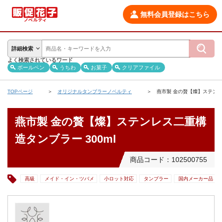
無料会員登録はこちら
詳細検索
よく検索されているワード
ボールペン
うちわ
お菓子
クリアファイル
TOPページ
オリジナルタンブラーノベルティ
燕市製 金の贅【燦】ステンレス
燕市製 金の贅【燦】ステンレス二重構
造タンブラー 300ml
商品コード：102500755
高級
メイド・イン・ツバメ
小ロット対応
タンブラー
国内メーカー品