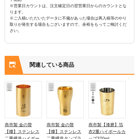
※営業日カウントは、注文確定日の翌営業日からのカウントとな
ります。
※ご入稿いただいたデータに不備があった場合は再入稿等のやり
取りが発生する場合もございますので、余裕をもってご検討くだ
さい。
関連している商品
燕市製 金の贅
燕市製 金の贅
燕市製【漆磨】箔
【燦】ステンレス
【燦】ステンレス
衣2重ハイボールカ
二重構造ハイボー
二重構造タンブラ
ップ370ml