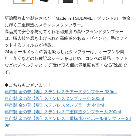
新潟県燕市で製造された「Made in TSUBAME」ブランドの、黄金
に輝く二重構造のステンレスタンブラー。
高品質で安心を与えてくれる認知度の高いブランドタンブラー
は、職人技で磨き上げられた高級感のあるデザインと、手にフィ
ットするフォルムが特徴。
24金オールメッキの贅を凝らしたタンブラーは、オープンや周
年・創立などの各種記念シーンをはじめ、コンペの景品・ギフト
などのノベルティとして“受け取る側の満足度も高くなる”逸品で
す。
◆こちらもございます！
燕市製 金の贅【燦】ステンレスチアーズタンブラー 380ml
燕市製 金の贅【燦】ステンレスタンブラー小 300ml
燕市製 金の贅【燦】ステンレスタンブラー大 440ml
燕市製 金の贅【燦】ステンレス二重構造タンブラー大 300ml
燕市製 金の贅【燦】ステンレス二重構造ハイボールタンブラー 38
0ml