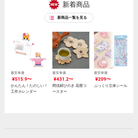
新着商品
新商品一覧を見る
最安単価
最安単価
最安単価
¥515.9〜
¥431.2〜
¥209〜
かんたん！たのしい！
間伐材ひのき 花暦コ
ぷっくり立体シール
工作カレンダー
ースター