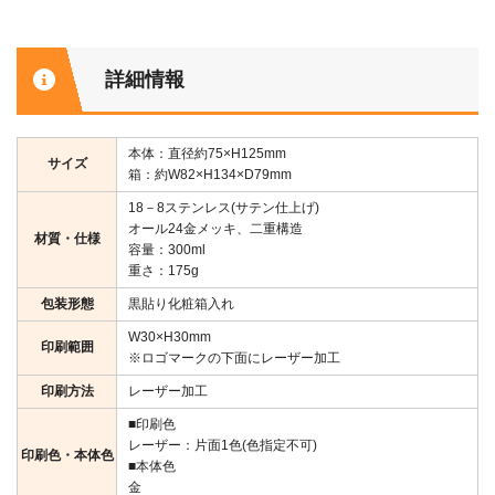
詳細情報
本体：直径約75×H125mm
サイズ
箱：約W82×H134×D79mm
18－8ステンレス(サテン仕上げ)
オール24金メッキ、二重構造
材質・仕様
容量：300ml
重さ：175g
包装形態
黒貼り化粧箱入れ
W30×H30mm
印刷範囲
※ロゴマークの下面にレーザー加工
印刷方法
レーザー加工
■印刷色
レーザー：片面1色(色指定不可)
印刷色・本体色
■本体色
金