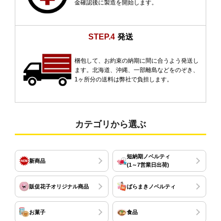
金確認後に製造を開始します。
STEP.4
発送
梱包して、お約束の納期に間に合うよう発送し
ます。北海道、沖縄、一部離島などをのぞき、
1ヶ所分の送料は弊社で負担します。
カテゴリから選ぶ
短納期ノベルティ
新商品
(1～7営業日出荷)
販促花子オリジナル商品
ばらまきノベルティ
お菓子
食品