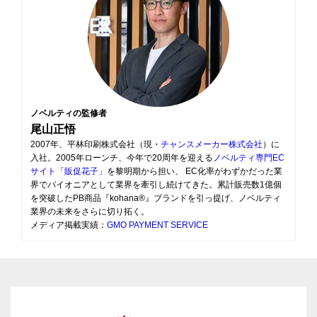
ノベルティの監修者
尾山正悟
2007年、平林印刷株式会社（現・
チャンスメーカー株式会社
）に
入社。2005年ローンチ、今年で20周年を迎える
ノベルティ専門EC
サイト「販促花子」
を黎明期から担い、 EC化率がわずかだった業
界でパイオニアとして業界を牽引し続けてきた。累計販売数1億個
を突破したPB商品『kohana®』ブランドを引っ提げ、ノベルティ
業界の未来をさらに切り拓く。
メディア掲載実績：
GMO PAYMENT SERVICE