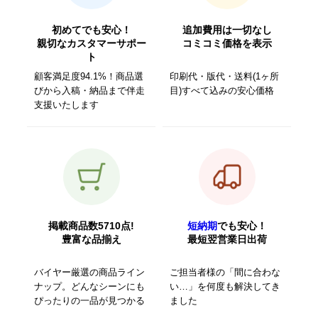
初めてでも安心！
追加費用は一切なし
親切なカスタマーサポー
コミコミ価格を表示
ト
顧客満足度94.1%！商品選
印刷代・版代・送料(1ヶ所
びから入稿・納品まで伴走
目)すべて込みの安心価格
支援いたします
掲載商品数5710点!
短納期
でも安心！
豊富な品揃え
最短翌営業日出荷
バイヤー厳選の商品ライン
ご担当者様の「間に合わな
ナップ。どんなシーンにも
い…」を何度も解決してき
ぴったりの一品が見つかる
ました