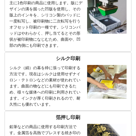
主に1色印刷の商品に使用します。版にデ
ザインの溝を掘った凹版を使用し、その
版上のインキを、シリコン製のパッドに
一度転写し、被印刷物に二次転写を行う
オフセット印刷の一種です。シリコンパ
ッドはやわらかく、押し当てるとその形
状が被印刷物になじむため、曲面や、凹
部の内側にも印刷できます。
シルク印刷
シルク（絹）の幕を枠に張って印刷する
方法です。現在はシルクは使用せずナイ
ロン・テトロンなどの素材が使われてい
ます。曲面の物などにも印刷できるた
め、様々な媒体への印刷に利用されてい
ます。インクが厚く印刷されるので、耐
久性にも優れています。
箔押し印刷
鉛筆などの商品に使用する印刷方法で
す。金属箔を高熱でプレスする焼き印の