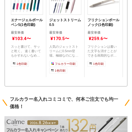
エナージェルボール
ジェットストリーム
フリクションボール
フ
ペンS(1色印刷)
0.5
ノック(1色印刷)
(白
最安単価
最安単価
最安単価
最
¥103.4〜
¥170.5〜
¥259.6〜
¥
スッと書けて、サッ
人気のジェットスト
フリクションは書い
こ
と乾く。 速く書いて
リームに0.5mm登
た文字を消すことが
ペ
もかすれないなめら
場。極細なのになめ
できる画期的なボー
ず
かな書き味。 一...
らかな書き味を実現
ルペンです！！シン
消し可
1色印刷
フルカラー印刷
1色印刷
しまし...
プルな白...
ー...
1色印刷
フルカラー名入れコミコミで、何本ご注文でも均一
価格！