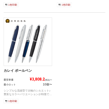
リーズで...
す！
1色印刷
1色印刷
カレイ ボールペン
¥3,808.2
最安単価
(税込)〜
10個〜
最小ロット
シンプルな流線型で太軸のシルエット♪
豊富なカラーバリエーションが特徴で
す！
1色印刷