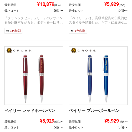
¥10,879
¥5,929
最安単価
最安単価
(税込)〜
(税込)〜
5個〜
5個〜
最小ロット
最小ロット
「クラシックセンチュリー」のデザイン
「ベイリー」は、高級筆記具の伝統的な
を受け継ぎながらも、ボディを一回り太
スタイルを踏襲した、ギフトに最適なシ
くさらに...
リーズで...
1色印刷
1色印刷
ベイリー レッドボールペン
ベイリー ブルーボールペン
¥5,929
¥5,929
最安単価
最安単価
(税込)〜
(税込)〜
5個〜
5個〜
最小ロット
最小ロット