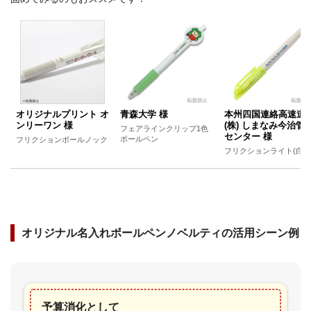
オリジナルプリント オ
青森大学 様
本州四国連絡高速道
ンリーワン 様
(株) しまなみ今治管
フェアラインクリップ1色
センター 様
ボールペン
フリクションボールノック
フリクションライト(白軸
オリジナル名入れボールペンノベルティの活用シーン例
予算消化として