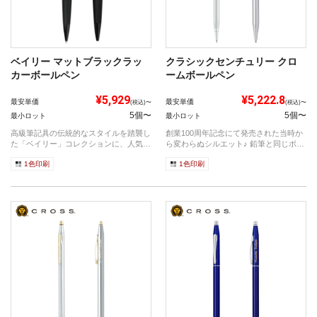
ベイリー マットブラックラッ
クラシックセンチュリー クロ
カーボールペン
ームボールペン
¥5,929
¥5,222.8
最安単価
最安単価
(税込)〜
(税込)〜
5個〜
5個〜
最小ロット
最小ロット
高級筆記具の伝統的なスタイルを踏襲し
創業100周年記念にて発売された当時か
た「ベイリー」コレクションに、人気の
ら変わらぬシルエット♪ 鉛筆と同じボデ
マットブ...
ィ...
1色印刷
1色印刷