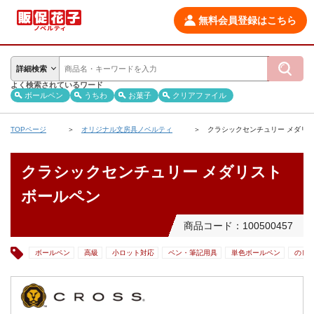
無料会員登録はこちら
詳細検索
よく検索されているワード
ボールペン
うちわ
お菓子
クリアファイル
TOPページ
オリジナル文房具ノベルティ
クラシックセンチュリー メダリ
クラシックセンチュリー メダリスト
ボールペン
商品コード：100500457
ボールペン
高級
小ロット対応
ペン・筆記用具
単色ボールペン
のし