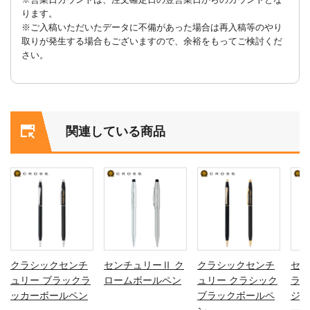
ります。
※ご入稿いただいたデータに不備があった場合は再入稿等のやり
取りが発生する場合もございますので、余裕をもってご検討くだ
さい。
関連している商品
クラシックセンチ
センチュリーⅡ ク
クラシックセンチ
セン
ュリー ブラックラ
ロームボールペン
ュリー クラシック
ラッ
ッカーボールペン
ブラックボールペ
ジウ