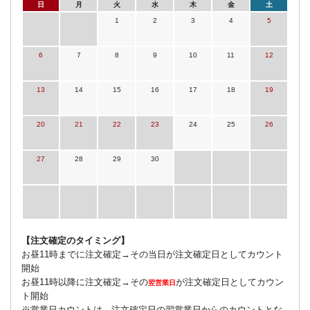
日
月
火
水
木
金
土
1
2
3
4
5
6
7
8
9
10
11
12
13
14
15
16
17
18
19
20
21
22
23
24
25
26
27
28
29
30
【注文確定のタイミング】
お昼11時までに注文確定→その当日が注文確定日としてカウント
開始
お昼11時以降に注文確定→その
が注文確定日としてカウン
翌営業日
ト開始
※営業日カウントは、注文確定日の翌営業日からのカウントとな