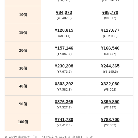
(¥9,823)
(¥10,292.7)
¥84,073
¥88,770
10個
(¥8,407.3)
(¥8,877)
¥120,615
¥127,677
15個
(¥8,041)
(¥8,511.8)
¥157,146
¥166,540
20個
(¥7,857.3)
(¥8,327)
¥230,208
¥244,365
30個
(¥7,673.6)
(¥8,145.5)
¥303,292
¥322,080
40個
(¥7,582.3)
(¥8,052)
¥376,365
¥399,850
50個
(¥7,527.3)
(¥7,997)
¥741,730
¥788,700
100個
(¥7,417.3)
(¥7,887)
※価格表内の「¥」は税込み単価を意味します。