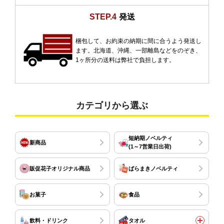
STEP.4
発送
梱包して、お約束の納期に間に合うよう発送し
ます。北海道、沖縄、一部離島などをのぞき、
1ヶ所分の送料は弊社で負担します。
カテゴリから選ぶ
短納期ノベルティ
新商品
(1～7営業日出荷)
販促花子オリジナル商品
ばらまきノベルティ
お菓子
食品
飲料・ドリンク
タオル