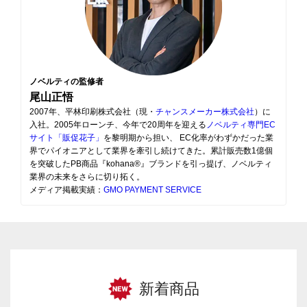
ノベルティの監修者
尾山正悟
2007年、平林印刷株式会社（現・
チャンスメーカー株式会社
）に
入社。2005年ローンチ、今年で20周年を迎える
ノベルティ専門EC
サイト「販促花子」
を黎明期から担い、 EC化率がわずかだった業
界でパイオニアとして業界を牽引し続けてきた。累計販売数1億個
を突破したPB商品『kohana®』ブランドを引っ提げ、ノベルティ
業界の未来をさらに切り拓く。
メディア掲載実績：
GMO PAYMENT SERVICE
新着商品