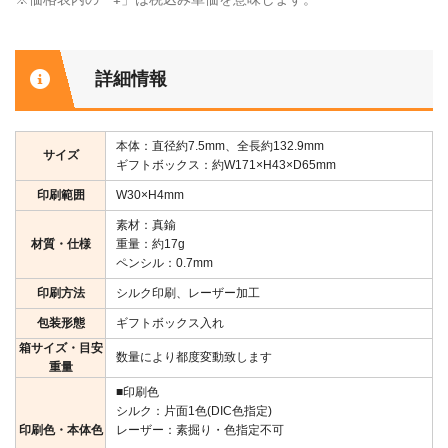
詳細情報
本体：直径約7.5mm、全長約132.9mm
サイズ
ギフトボックス：約W171×H43×D65mm
印刷範囲
W30×H4mm
素材：真鍮
材質・仕様
重量：約17g
ペンシル：0.7mm
印刷方法
シルク印刷、レーザー加工
包装形態
ギフトボックス入れ
箱サイズ・目安
数量により都度変動致します
重量
■印刷色
シルク：片面1色(DIC色指定)
印刷色・本体色
レーザー：素掘り・色指定不可