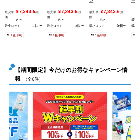
ン
ール
¥7,343.6
¥7,343.6
¥7,343.6
最安単
最安単
最安単
(税
(税
(税
価
価
価
最安
込)〜
込)〜
込)〜
5個〜
5個〜
5個〜
最小ロット
最小ロット
最小ロット
最小
1色印刷
1色印刷
1色印刷
1
【期間限定】今だけのお得なキャンペーン情
報
（全6件）