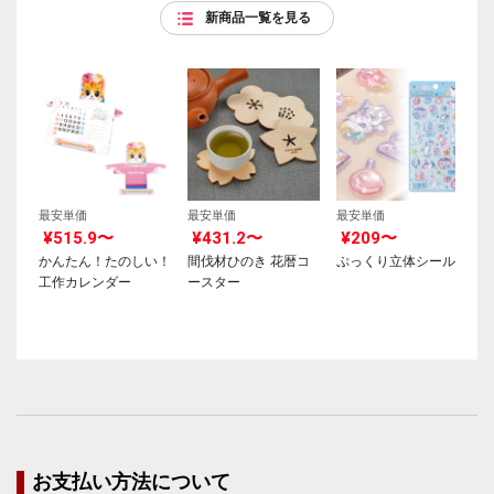
新商品一覧を見る
最安単価
最安単価
最安単価
¥515.9〜
¥431.2〜
¥209〜
かんたん！たのしい！
間伐材ひのき 花暦コ
ぷっくり立体シール
工作カレンダー
ースター
お支払い方法について