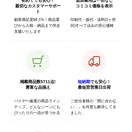
初めてでも安心！
追加費用は一切なし
親切なカスタマーサポー
コミコミ価格を表示
ト
顧客満足度94.1%！商品選
印刷代・版代・送料(1ヶ所
びから入稿・納品まで伴走
目)すべて込みの安心価格
支援いたします
掲載商品数5711点!
短納期
でも安心！
豊富な品揃え
最短翌営業日出荷
バイヤー厳選の商品ライン
ご担当者様の「間に合わな
ナップ。どんなシーンにも
い…」を何度も解決してき
ぴったりの一品が見つかる
ました