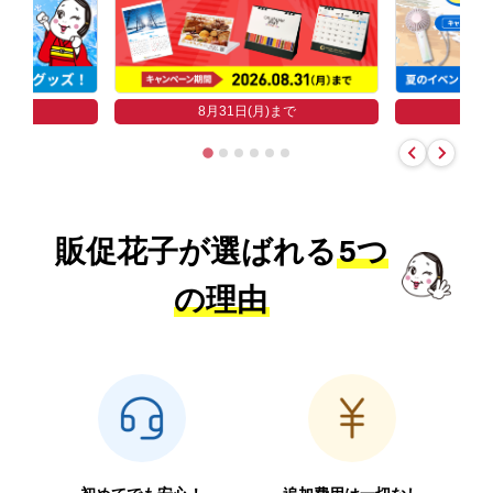
まで
8
8月31日(月)まで
販促花子が選ばれる
5つ
の理由