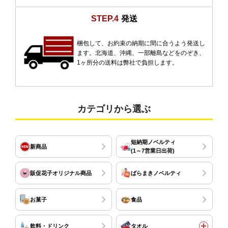
STEP.4
発送
梱包して、お約束の納期に間に合うよう発送し
ます。北海道、沖縄、一部離島などをのぞき、
1ヶ所分の送料は弊社で負担します。
カテゴリから選ぶ
短納期ノベルティ
新商品
(1～7営業日出荷)
販促花子オリジナル商品
ばらまきノベルティ
お菓子
食品
飲料・ドリンク
タオル