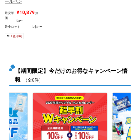
ールペン
¥10,879
最安単
(税
価
込)〜
5個〜
最小ロット
1色印刷
【期間限定】今だけのお得なキャンペーン情
報
（全6件）