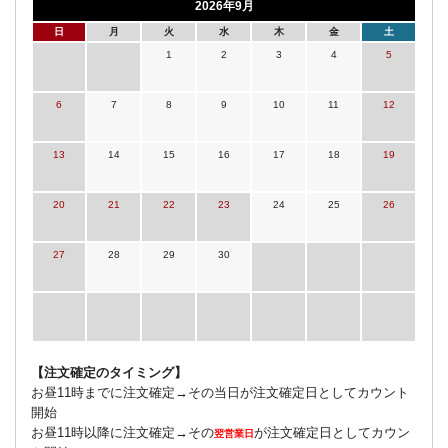
2026年9月
日
月
火
水
木
金
土
1
2
3
4
5
6
7
8
9
10
11
12
13
14
15
16
17
18
19
20
21
22
23
24
25
26
27
28
29
30
【注文確定のタイミング】
お昼11時までに注文確定→その当日が注文確定日としてカウント
開始
お昼11時以降に注文確定→その
が注文確定日としてカウン
翌営業日