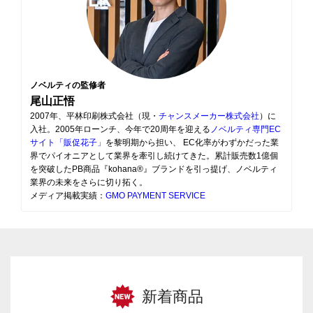
ノベルティの監修者
尾山正悟
2007年、平林印刷株式会社（現・
チャンスメーカー株式会社
）に
入社。2005年ローンチ、今年で20周年を迎える
ノベルティ専門EC
サイト「販促花子」
を黎明期から担い、 EC化率がわずかだった業
界でパイオニアとして業界を牽引し続けてきた。累計販売数1億個
を突破したPB商品『kohana®』ブランドを引っ提げ、ノベルティ
業界の未来をさらに切り拓く。
メディア掲載実績：
GMO PAYMENT SERVICE
新着商品