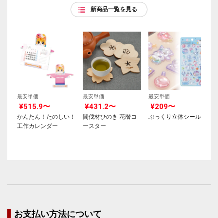
新商品一覧を見る
最安単価
最安単価
最安単価
¥515.9〜
¥431.2〜
¥209〜
かんたん！たのしい！
間伐材ひのき 花暦コ
ぷっくり立体シール
工作カレンダー
ースター
お支払い方法について