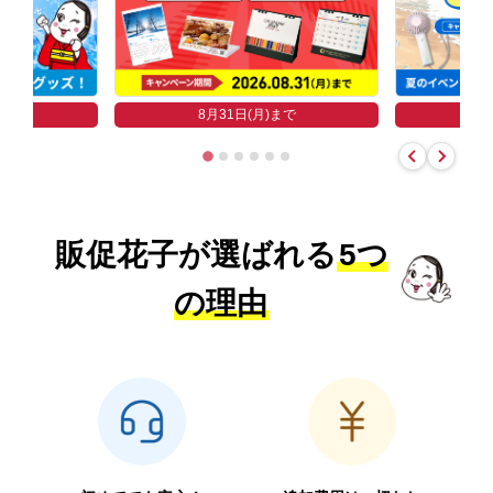
まで
8
8月31日(月)まで
販促花子が選ばれる
5つ
の理由