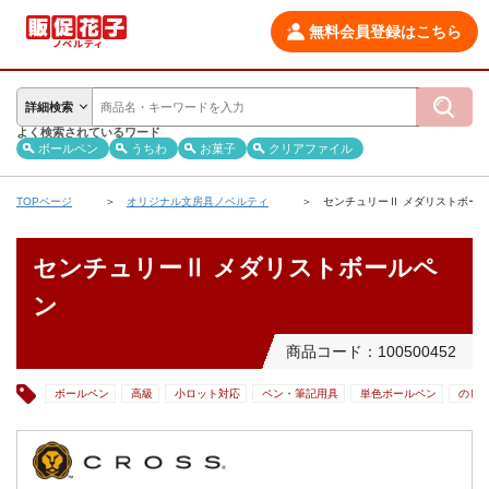
無料会員登録はこちら
詳細検索
よく検索されているワード
ボールペン
うちわ
お菓子
クリアファイル
TOPページ
オリジナル文房具ノベルティ
センチュリーⅡ メダリストボー
センチュリーⅡ メダリストボールペ
ン
商品コード：100500452
ボールペン
高級
小ロット対応
ペン・筆記用具
単色ボールペン
のし