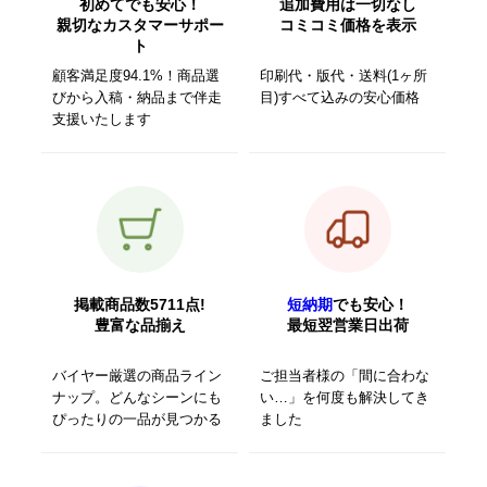
初めてでも安心！
追加費用は一切なし
親切なカスタマーサポー
コミコミ価格を表示
ト
顧客満足度94.1%！商品選
印刷代・版代・送料(1ヶ所
びから入稿・納品まで伴走
目)すべて込みの安心価格
支援いたします
掲載商品数5711点!
短納期
でも安心！
豊富な品揃え
最短翌営業日出荷
バイヤー厳選の商品ライン
ご担当者様の「間に合わな
ナップ。どんなシーンにも
い…」を何度も解決してき
ぴったりの一品が見つかる
ました