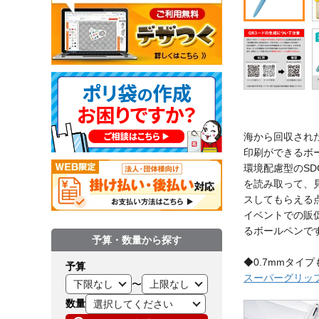
海から回収され
印刷ができるボ
環境配慮型のS
を読み取って、
スしてもらえる
イベントでの販
るボールペンで
予算・数量から探す
◆0.7mmタイ
予算
スーパーグリップG 
〜
数量