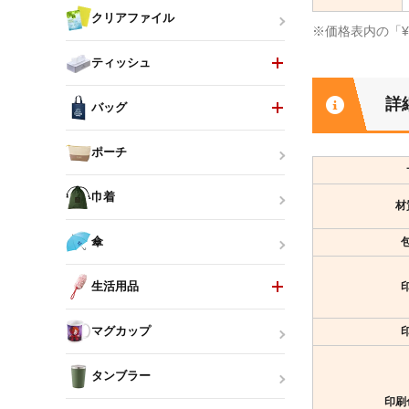
クリアファイル
※価格表内の「
ティッシュ
詳
バッグ
ポーチ
巾着
材
傘
生活用品
マグカップ
タンブラー
印刷