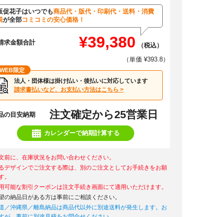
販促花子はいつでも
商品代・版代・印刷代・送料・消費
税
が全部
コミコミの安心価格！
¥39,380
請求金額合計
（税込）
（単価 ¥393.8）
WEB限定
法人・団体様は掛け払い・後払いに対応しています
請求書払いなど、お支払い方法はこちら >
注文確定から25営業日
品の目安納期
カレンダーで納期計算する
文前に、在庫状況をお問い合わせください。
るデザインでご注文する際は、別のご注文としてお手続きをお願
す。
用可能な割引クーポンは注文手続き画面にて適用いただけます。
望の納品日がある方は事前にご相談ください。
道／沖縄県／離島納品は商品代以外に別途送料が発生します。お
すが、事前に別途見積をお問合せください。