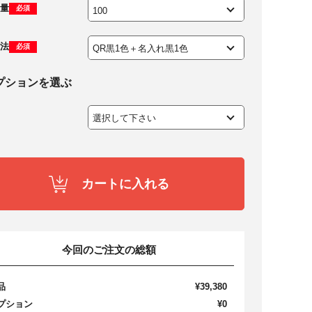
量
必須
法
必須
プションを選ぶ
カートに入れる
今回のご注文の総額
品
¥39,380
プション
¥0