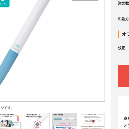
注文数
印刷方
オ
校正
ージです。
商
オ