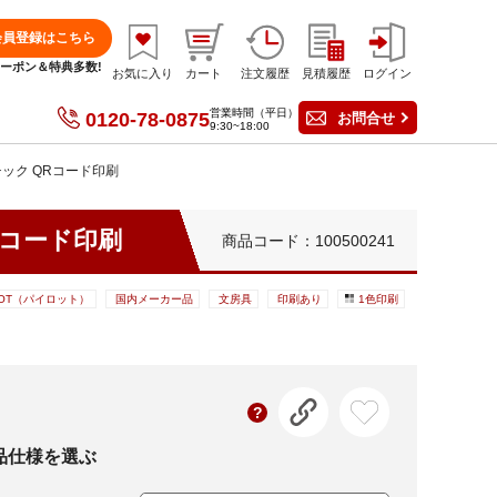
会員登録はこちら
分クーポン＆特典多数!
お気に入り
カート
注文履歴
見積履歴
ログイン
営業時間（平日）
0120-78-0875
お問合せ
9:30~18:00
チック QRコード印刷
Rコード印刷
商品コード：100500241
LOT（パイロット）
国内メーカー品
文房具
印刷あり
1色印刷
品仕様を選ぶ