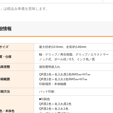
¥」は税込み単価を意味します。
細情報
サイズ
最大径/約10.6mm、全長/約146mm
軸・クリップ／再生樹脂、グリップ／エラストマー
質・仕様
ノック式、ボール径／0.5、インク色／黒
包装形態
個別透明袋入れ
QR黒1色＋名入れ黒1色/W45㎜×H7㎜
印刷範囲
QR黒1色＋名入れ1色/W45㎜×H7㎜
印刷場所：本体軸横
印刷方法
パッド印刷
■印刷色
QR黒1色＋名入れ黒1色
QR黒1色＋名入れ1色
色・本体色