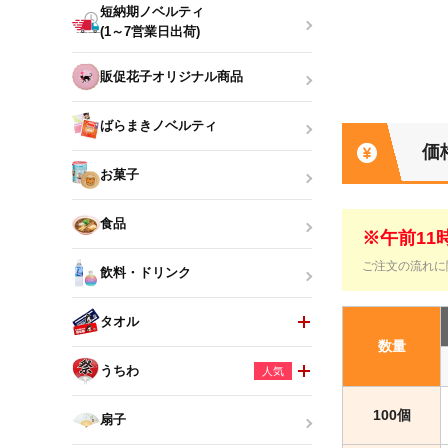
短納期ノベルティ
(1～7営業日出荷)
販促花子オリジナル商品
ばらまきノベルティ
価
お菓子
食品
※午前1
ご注文の流れに
飲料・ドリンク
タオル
数量
うちわ
人気
100個
扇子