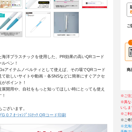
ご
た海洋プラスチックを使用した、PR効果の高いQRコード
ールペン！
DGsアイテムノベルティとして使えば、その場でQRコード
商
見て欲しいサイトや動画・各SNSなどに簡単にすぐアクセ
点がポイント！
促展開用や、自社をもっと知ってほしい時にとっても使え
す！
※ご注
※異な
いしま
プもございます。
※ご利
0.7 ｵｰｼｬﾝﾌﾟﾗｽﾁｯｸ QRコード印刷
※ご希
※北海
手数で