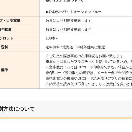
※いずれかお選び下さい
■本体色/ホワイトオーシャンブルー
ズ・目安重量
数量により都度変動致します
梱包数量
数量により都度変動致します
少ロット
100本～
送料
送料無料 / 北海道・沖縄等離島は別途
※ご注文の際は事前の在庫確認をお願い致します
※海から回収したプラスチックを使用しているため、
※文字数によってはQRコード印刷ができない場合が
備考
※QRコード読み取りの可否は、メーカー側で全品読
※携帯電話の機種やQRコード読み取りアプリの種類
※納品後の読み取り不良につきましては責任を負いか
刷方法について