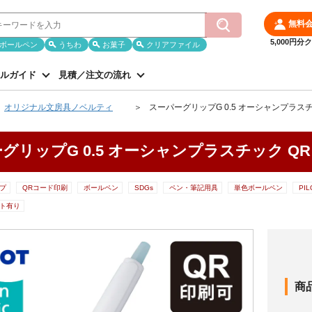
無料
5,000円
ボールペン
うちわ
お菓子
クリアファイル
ルガイド
見積／注文の流れ
オリジナル文房具ノベルティ
スーパーグリップG 0.5 オーシャンプラス
グリップG 0.5 オーシャンプラスチック Q
プ
QRコード印刷
ボールペン
SDGs
ペン・筆記用具
単色ボールペン
PI
ト有り
商