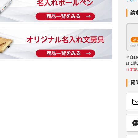
請
法
商品
※自動
はご購
※本製
質