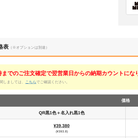
格表
（※オプションは別途）
1時までのご注文確定で翌営業日からの納期カウントにな
関しましては、
こちら
でご確認ください。
価格
QR黒1色＋名入れ黒1色
¥39,380
(¥393.8)