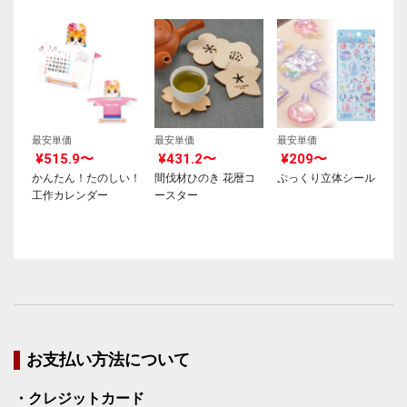
最安単価
最安単価
最安単価
¥515.9〜
¥431.2〜
¥209〜
かんたん！たのしい！
間伐材ひのき 花暦コ
ぷっくり立体シール
工作カレンダー
ースター
お支払い方法について
・クレジットカード