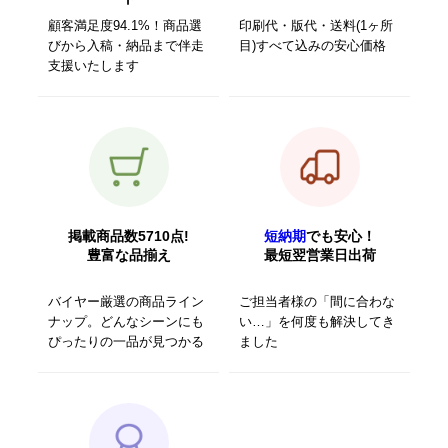
顧客満足度94.1%！商品選
印刷代・版代・送料(1ヶ所
びから入稿・納品まで伴走
目)すべて込みの安心価格
支援いたします
掲載商品数5710点!
短納期
でも安心！
豊富な品揃え
最短翌営業日出荷
バイヤー厳選の商品ライン
ご担当者様の「間に合わな
ナップ。どんなシーンにも
い…」を何度も解決してき
ぴったりの一品が見つかる
ました