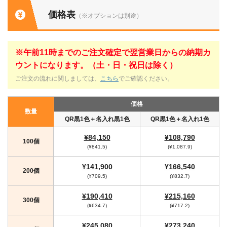
価格表
（※オプションは別途）
※午前11時までのご注文確定で翌営業日からの納期カ
ウントになります。（土・日・祝日は除く）
ご注文の流れに関しましては、
こちら
でご確認ください。
価格
数量
QR黒1色＋名入れ黒1色
QR黒1色＋名入れ1色
¥84,150
¥108,790
100個
(¥841.5)
(¥1,087.9)
¥141,900
¥166,540
200個
(¥709.5)
(¥832.7)
¥190,410
¥215,160
300個
(¥634.7)
(¥717.2)
¥245,080
¥273,240