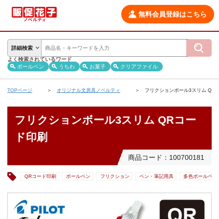
無料会員登録はこちら
詳細検索
よく検索されているワード
ボールペン
うちわ
お菓子
クリアファイル
TOPページ
オリジナル文房具ノベルティ
フリクションボール3スリム QR
フリクションボール3スリム QRコー
ド印刷
商品コード：100700181
QRコード印刷
ボールペン
フリクション
ペン・筆記用具
多色ボールペン