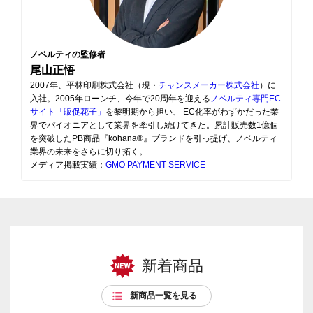
ノベルティの監修者
尾山正悟
2007年、平林印刷株式会社（現・
チャンスメーカー株式会社
）に
入社。2005年ローンチ、今年で20周年を迎える
ノベルティ専門EC
サイト「販促花子」
を黎明期から担い、 EC化率がわずかだった業
界でパイオニアとして業界を牽引し続けてきた。累計販売数1億個
を突破したPB商品『kohana®』ブランドを引っ提げ、ノベルティ
業界の未来をさらに切り拓く。
メディア掲載実績：
GMO PAYMENT SERVICE
新着商品
新商品一覧を見る