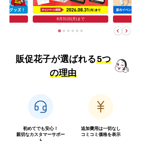
まで
8
8月31日(月)まで
販促花子が選ばれる
5つ
の理由
初めてでも安心！
追加費用は一切なし
親切なカスタマーサポー
コミコミ価格を表示
ト