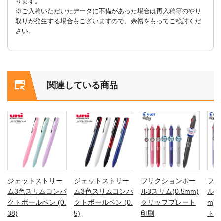
ります。
※ご入稿いただいたデータに不備があった場合は再入稿等のやり
取りが発生する場合もございますので、余裕をもってご検討くだ
さい。
関連している商品
ジェットストリー
ジェットストリー
フリクションボー
フリ
ム3色スリムコンパ
ム3色スリムコンパ
ル3スリム(0.5mm)
ル3
クトボールペン (0.
クトボールペン (0.
クリッププレート
m)
38)
5)
印刷
ト印