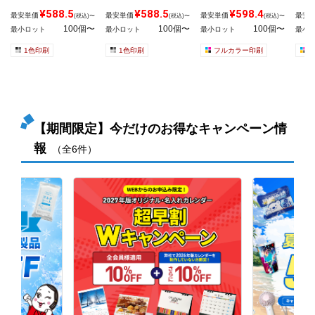
¥588.5
¥588.5
¥598.4
最安単価
最安単価
最安単価
最安
(税込)〜
(税込)〜
(税込)〜
100個〜
100個〜
100個〜
最小ロット
最小ロット
最小ロット
最小
1色印刷
1色印刷
フルカラー印刷
【期間限定】今だけのお得なキャンペーン情
報
（全6件）