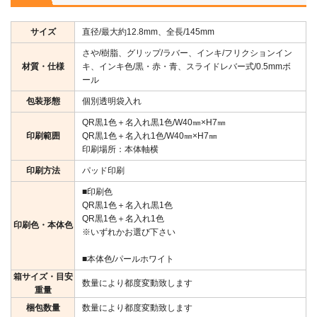
サイズ
直径/最大約12.8mm、全長/145mm
さや/樹脂、グリップ/ラバー、インキ/フリクションイン
材質・仕様
キ、インキ色/黒・赤・青、スライドレバー式/0.5mmボ
ール
包装形態
個別透明袋入れ
QR黒1色＋名入れ黒1色/W40㎜×H7㎜
印刷範囲
QR黒1色＋名入れ1色/W40㎜×H7㎜
印刷場所：本体軸横
印刷方法
パッド印刷
■印刷色
QR黒1色＋名入れ黒1色
QR黒1色＋名入れ1色
印刷色・本体色
※いずれかお選び下さい
■本体色/パールホワイト
箱サイズ・目安
数量により都度変動致します
重量
梱包数量
数量により都度変動致します