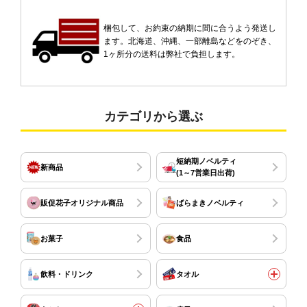
梱包して、お約束の納期に間に合うよう発送し
ます。北海道、沖縄、一部離島などをのぞき、
1ヶ所分の送料は弊社で負担します。
カテゴリから選ぶ
短納期ノベルティ
新商品
(1～7営業日出荷)
販促花子オリジナル商品
ばらまきノベルティ
お菓子
食品
飲料・ドリンク
タオル