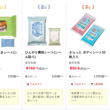
位
位
位
きシート(シ
ひんやり爽快シート(シー
さらっと ボディシート10
ル貼り)
枚入り
最安単価
最安単価
¥144.1
¥50.6
〜
(税込)〜
(税込)〜
100個〜
100個〜
1,000個〜
最小ロット
最小ロット
フルカラー
フルカラー
1色印刷
もさらさら続
ひんやり冷感で肌すっき
低単価でたっぷり配れる、
番名入れシー
り、夏の配布に選ばれる爽
大量配布向きのさらっとシ
快シート
ート