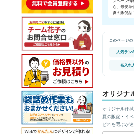
ンペーン情
ら、最安単価
夏の販促品
このページの
人気ラン
名入れ
オリジナ
オリジナル汗拭
夏の販促・イベ
どれを選ぶか迷