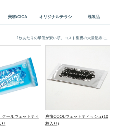
美容/CICA
オリジナルチラシ
既製品
1枚あたりの単価が安い順。コスト重視の大量配布に。
 クールウェットティ
爽快COOLウェットティッシュ(10
入り
枚入り)