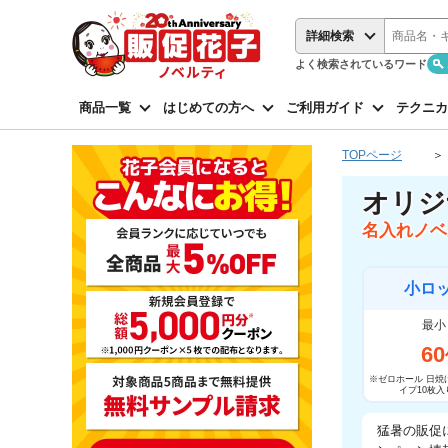
詳細検索
よく検索されているワード
商品一覧
はじめての方へ
ご利用ガイド
テクニカ
TOPページ
オリジ
名入れノベ
小ロ
最小
60
※ゼロホール 日焼
イプ10枚入
猛暑の販促