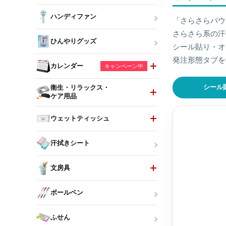
ハンディファン
「さらさらパウ
さらさら系の汗
ひんやりグッズ
シール貼り・オ
発注形態タブを
カレンダー
キャンペーン中
シール
衛生・リラックス・
ケア用品
ウェットティッシュ
汗拭きシート
文房具
ボールペン
ふせん