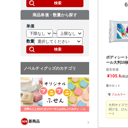
検索
商品単価・数量から探す
単価
〜
数量
検索
ボディシート
ール大判10
ノベルティグッズのカテゴリ
最安単価
¥105.6
(税
最小ロット
フルカラー
大判サイズで
拭ける、ひん
ート
新商品