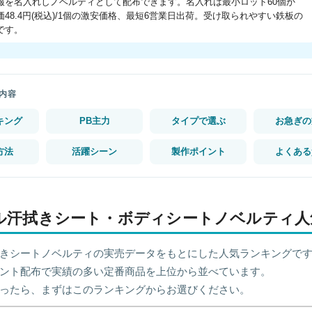
報を名入れしノベルティとして配布できます。名入れは最小ロット60個か
48.4円(税込)/1個の激安価格、最短6営業日出荷。受け取られやすい鉄板の
です。
内容
キング
PB主力
タイプで選ぶ
お急ぎの
方法
活躍シーン
製作ポイント
よくある
ル汗拭きシート・ボディシートノベルティ人
きシートノベルティの実売データをもとにした人気ランキングで
ント配布で実績の多い定番商品を上位から並べています。
ったら、まずはこのランキングからお選びください。