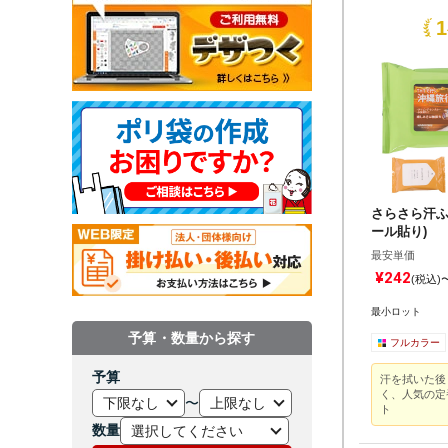
さらさら汗ふ
ール貼り)
最安単価
¥242
(税込)
最小ロット
予算・数量から探す
フルカラー
予算
汗を拭いた後
く、人気の定
〜
ト
数量