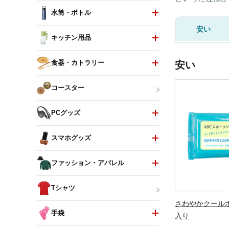
水筒・ボトル
安い
キッチン用品
食器・カトラリー
安い
コースター
PCグッズ
スマホグッズ
ファッション・アパレル
Tシャツ
さわやかクールボ
手袋
入り