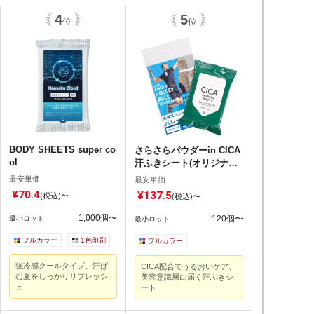
位
位
BODY SHEETS super co
さらさらパウダーin CICA
ol
汗ふきシート(オリジナル
チラシ)
最安単価
最安単価
¥70.4
¥137.5
(税込)〜
(税込)〜
1,000個〜
120個〜
最小ロット
最小ロット
フルカラー
1色印刷
フルカラー
強冷感クールタイプ、汗ば
CICA配合でうるおいケア、
む夏をしっかりリフレッシ
美容意識層に届く汗ふきシ
ュ
ート