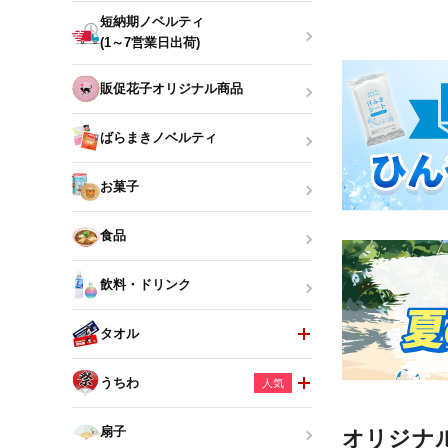
短納期ノベルティ
(1～7営業日出荷)
販促花子オリジナル商品
ばらまきノベルティ
お菓子
食品
飲料・ドリンク
タオル
うちわ
人気
扇子
オリジナ