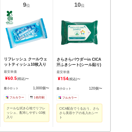
位
位
リフレッシュ クールウェ
さらさらパウダーin CICA
ットティッシュ10枚入り
汗ふきシート(シール貼り)
最安単価
最安単価
¥60.5
¥154
(税込)〜
(税込)〜
1,000個〜
120個〜
最小ロット
最小ロット
フルカラー
1色印刷
フルカラー
クールな拭き心地でリフレ
CICA配合でうるおう、さら
ッシュ、配布しやすい10枚
さら美容ケアの名入れシー
入り
ト