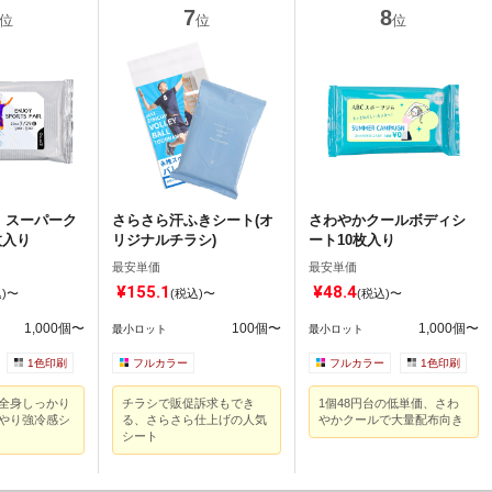
位
位
位
 スーパーク
さらさら汗ふきシート(オ
さわやかクールボディシ
枚入り
リジナルチラシ)
ート10枚入り
最安単価
最安単価
¥155.1
¥48.4
込)〜
(税込)〜
(税込)〜
1,000個〜
100個〜
1,000個〜
最小ロット
最小ロット
1色印刷
フルカラー
フルカラー
1色印刷
全身しっかり
チラシで販促訴求もでき
1個48円台の低単価、さわ
やり強冷感シ
る、さらさら仕上げの人気
やかクールで大量配布向き
シート