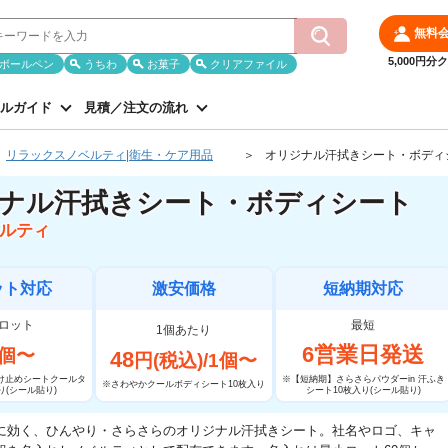
無料
5,000円
ボールペン
うちわ
お菓子
クリアファイル
ルガイド
見積／注文の流れ
リラックスノベルティ|衛生・ケア用品
オリジナル汗拭きシート・ボディ
ナル汗拭きシート・ボディシート
ルティ
ット対応
激安価格
短納期対応
ロット
最短
1個あたり
6営業日発送
個〜
48
円(税込)/1個〜
け止めシートクールタ
※【短納期】さらさらパウダーin 汗ふき
※さわやかクールボディシート10枚入り
り(シール貼り)
シート10枚入り(シール貼り)
に効く、ひんやり・さらさらのオリジナル汗拭きシート。社名やロゴ、キャ