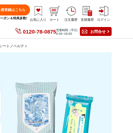
会員登録はこちら
分クーポン＆特典多数!
お気に入り
カート
注文履歴
見積履歴
ログイン
営業時間（平日）
0120-78-0875
お問合せ
9:30~18:00
シートノベルティ