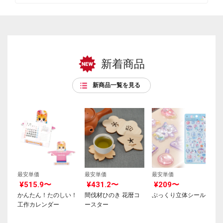
新着商品
新商品一覧を見る
最安単価
最安単価
最安単価
¥515.9〜
¥431.2〜
¥209〜
かんたん！たのしい！
間伐材ひのき 花暦コ
ぷっくり立体シール
工作カレンダー
ースター