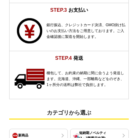
STEP.3
お支払い
銀行振込、クレジットカード決済、GMO掛け払
いのお支払い方法をご用意しております。ご入
金確認後に製造を開始します。
STEP.4
発送
梱包して、お約束の納期に間に合うよう発送し
ます。北海道、沖縄、一部離島などをのぞき、
1ヶ所分の送料は弊社で負担します。
カテゴリから選ぶ
短納期ノベルティ
新商品
(1～7営業日出荷)