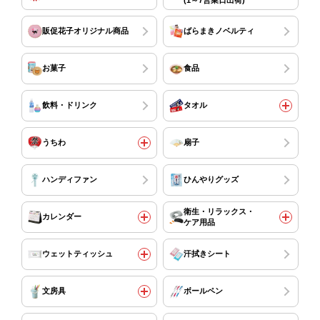
販促花子オリジナル商品
ばらまきノベルティ
お菓子
食品
飲料・ドリンク
タオル
うちわ
扇子
ハンディファン
ひんやりグッズ
衛生・リラックス・
カレンダー
ケア用品
ウェットティッシュ
汗拭きシート
文房具
ボールペン