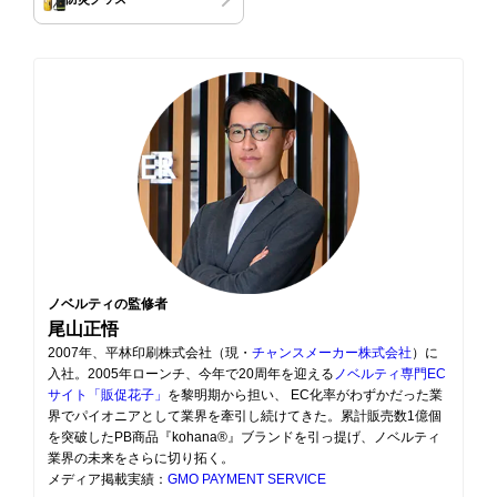
ノベルティの監修者
尾山正悟
2007年、平林印刷株式会社（現・
チャンスメーカー株式会社
）に
入社。2005年ローンチ、今年で20周年を迎える
ノベルティ専門EC
サイト「販促花子」
を黎明期から担い、 EC化率がわずかだった業
界でパイオニアとして業界を牽引し続けてきた。累計販売数1億個
を突破したPB商品『kohana®』ブランドを引っ提げ、ノベルティ
業界の未来をさらに切り拓く。
メディア掲載実績：
GMO PAYMENT SERVICE