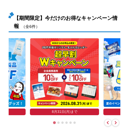
【期間限定】今だけのお得なキャンペーン情
報
（全6件）
まで
8
8月31日(月)まで