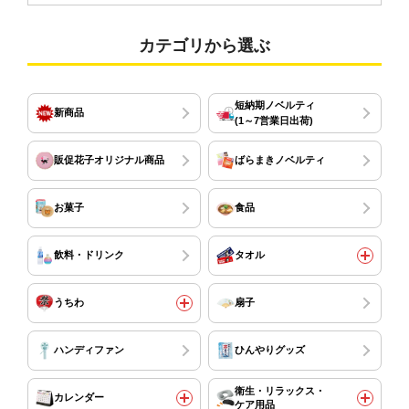
カテゴリから選ぶ
短納期ノベルティ
新商品
(1～7営業日出荷)
販促花子オリジナル商品
ばらまきノベルティ
お菓子
食品
飲料・ドリンク
タオル
うちわ
扇子
ハンディファン
ひんやりグッズ
衛生・リラックス・
カレンダー
ケア用品