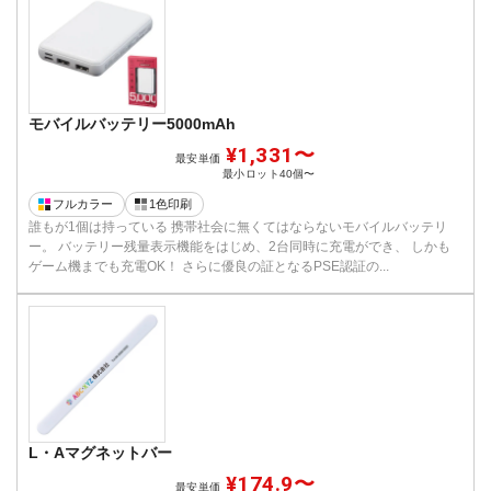
モバイルバッテリー5000mAh
¥1,331〜
最安単価
最小ロット
40個〜
フルカラー
1色印刷
誰もが1個は持っている 携帯社会に無くてはならないモバイルバッテリ
ー。 バッテリー残量表示機能をはじめ、2台同時に充電ができ、 しかも
ゲーム機までも充電OK！ さらに優良の証となるPSE認証の...
L・Aマグネットバー
¥174.9〜
最安単価