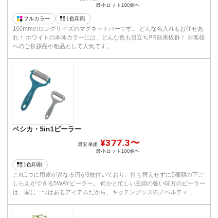
最小ロット
100個〜
フルカラー
1色印刷
160mmのロングサイズのマグネットバーです。 どんな名入れもお任せあ
れ！ ホワイトの本体カラーには、どんな色も目立ちPR効果抜群！ お客様
へのご挨拶品や粗品として人気です。
ベシカ・5in1ピーラー
¥377.3〜
最安単価
最小ロット
100個〜
1色印刷
これ1つに用途が異なる刃が3枚付いており、持ち替えせずに5種類の下ご
しらえができる5WAYピーラー。 何かと忙しい主婦の強い味方のピーラー
は一家に一つはあるアイテムだから、キッチングッズのノベルティ...