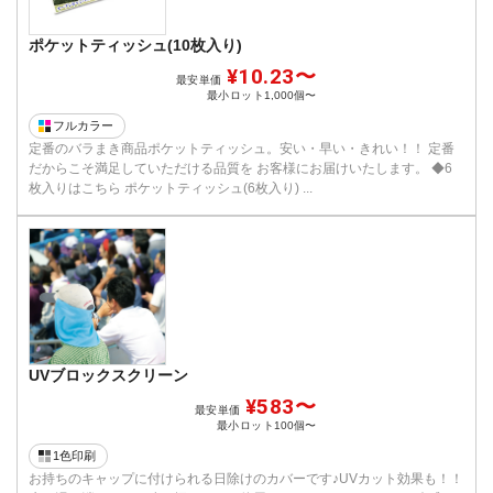
ポケットティッシュ(10枚入り)
¥10.23〜
最安単価
最小ロット
1,000個〜
フルカラー
定番のバラまき商品ポケットティッシュ。安い・早い・きれい！！ 定番
だからこそ満足していただける品質を お客様にお届けいたします。 ◆6
枚入りはこちら ポケットティッシュ(6枚入り) ...
UVブロックスクリーン
¥583〜
最安単価
最小ロット
100個〜
1色印刷
お持ちのキャップに付けられる日除けのカバーです♪UVカット効果も！！