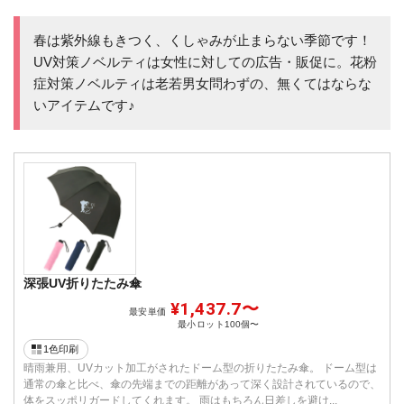
春は紫外線もきつく、くしゃみが止まらない季節です！
UV対策ノベルティは女性に対しての広告・販促に。花粉
症対策ノベルティは老若男女問わずの、無くてはならな
いアイテムです♪
深張UV折りたたみ傘
¥1,437.7〜
最安単価
最小ロット
100個〜
1色印刷
晴雨兼用、UVカット加工がされたドーム型の折りたたみ傘。 ドーム型は
通常の傘と比べ、傘の先端までの距離があって深く設計されているので、
体をスッポリガードしてくれます。 雨はもちろん日差しを避け...