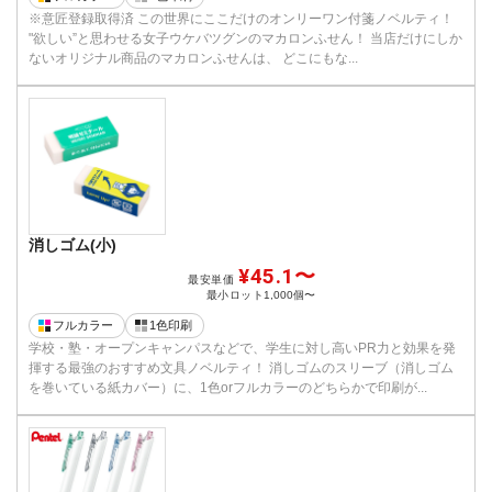
※意匠登録取得済 この世界にここだけのオンリーワン付箋ノベルティ！
"欲しい”と思わせる女子ウケバツグンのマカロンふせん！ 当店だけにしか
ないオリジナル商品のマカロンふせんは、 どこにもな...
消しゴム(小)
¥45.1〜
最安単価
最小ロット
1,000個〜
フルカラー
1色印刷
学校・塾・オープンキャンパスなどで、学生に対し高いPR力と効果を発
揮する最強のおすすめ文具ノベルティ！ 消しゴムのスリーブ（消しゴム
を巻いている紙カバー）に、1色orフルカラーのどちらかで印刷が...