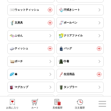
ウェットティッシュ
汗拭きシート
文房具
ボールペン
ふせん
クリアファイル
ティッシュ
バッグ
ポーチ
巾着
傘
生活用品
マグカップ
タンブラー
水筒・ボトル
キッチン用品
お気に入り
カート
見積履歴
注文履歴