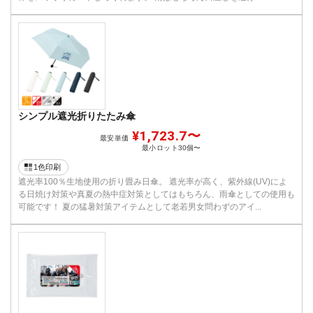
シンプル遮光折りたたみ傘
¥1,723.7〜
最安単価
最小ロット
30個〜
1色印刷
遮光率100％生地使用の折り畳み日傘。 遮光率が高く、紫外線(UV)によ
る日焼け対策や真夏の熱中症対策としてはもちろん、雨傘としての使用も
可能です！ 夏の猛暑対策アイテムとして老若男女問わずのアイ...