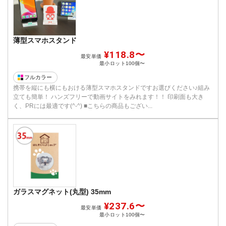
薄型スマホスタンド
¥118.8〜
最安単価
最小ロット
100個〜
フルカラー
携帯を縦にも横にもおける薄型スマホスタンドですお選びください♪組み
立ても簡単！ ハンズフリーで動画サイトをみれます！！ 印刷面も大き
く、PRには最適です(^-^) ■こちらの商品もござい...
ガラスマグネット(丸型) 35mm
¥237.6〜
最安単価
最小ロット
100個〜