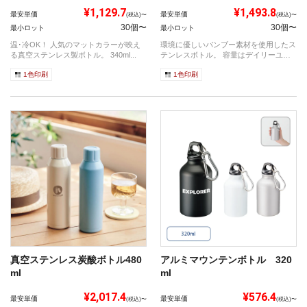
¥1,129.7
¥1,493.8
最安単価
最安単価
(税込)〜
(税込)〜
30個〜
30個〜
最小ロット
最小ロット
温･冷OK！ 人気のマットカラーが映え
環境に優しいバンブー素材を使用したス
る真空ステンレス製ボトル。 340ml...
テンレスボトル。 容量はデイリーユー
スにピ...
1色印刷
1色印刷
真空ステンレス炭酸ボトル480
アルミマウンテンボトル 320
ml
ml
¥2,017.4
¥576.4
最安単価
最安単価
(税込)〜
(税込)〜