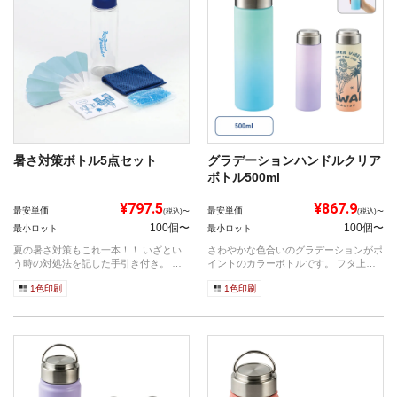
暑さ対策ボトル5点セット
グラデーションハンドルクリア
ボトル500ml
¥797.5
¥867.9
最安単価
最安単価
(税込)〜
(税込)〜
100個〜
100個〜
最小ロット
最小ロット
夏の暑さ対策もこれ一本！！ いざとい
さわやかな色合いのグラデーションがポ
う時の対処法を記した手引き付き。 携
イントのカラーボトルです。 フタ上部
帯に...
にはハ...
1色印刷
1色印刷