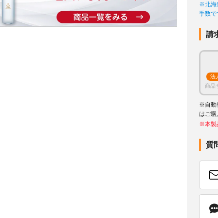
※北海
手数で
請
法
商品
※自動
はご購
※本製
質