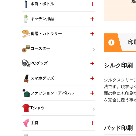
最
水筒・ボトル
キッチン用品
食器・カトラリー
印
コースター
PCグッズ
シルク印刷
スマホグッズ
シルクスクリー
法です。現在は
面の物にも印刷
ファッション・アパレル
を完全に覆う事
Tシャツ
手袋
パッド印刷