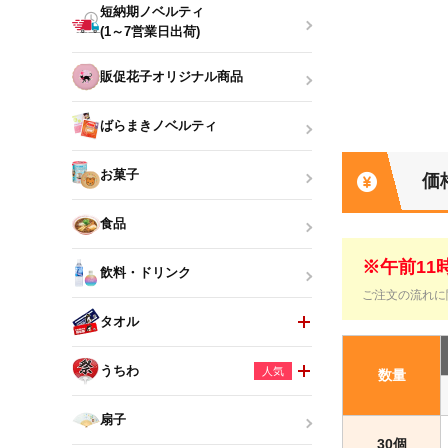
短納期ノベルティ
(1～7営業日出荷)
販促花子オリジナル商品
ばらまきノベルティ
お菓子
価
食品
※午前1
飲料・ドリンク
ご注文の流れに
タオル
うちわ
人気
数量
扇子
30個