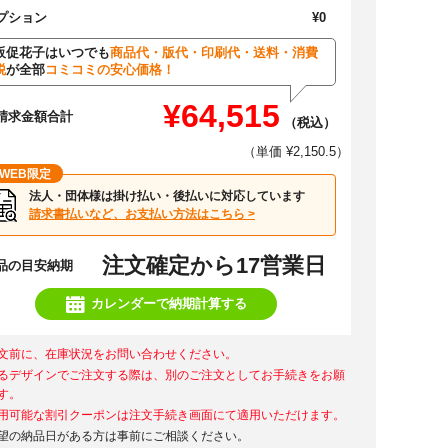
プション
¥0
販促花子はいつでも
商品代・版代・印刷代・送料・消費
税
が全部
コミコミの安心価格！
¥64,515
請求金額合計
（税込）
（単価 ¥2,150.5）
WEB限定
法人・団体様は掛け払い・後払いに対応しています
請求書払いなど、お支払い方法はこちら >
注文確定から17営業日
品の目安納期
カレンダーで納期計算する
文前に、在庫状況をお問い合わせください。
るデザインでご注文する際は、別のご注文としてお手続きをお願
す。
用可能な割引クーポンは注文手続き画面にて適用いただけます。
望の納品日がある方は事前にご相談ください。