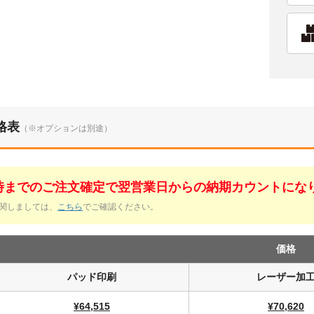
格表
（※オプションは別途）
1時までのご注文確定で翌営業日からの納期カウントにな
関しましては、
こちら
でご確認ください。
価格
パッド印刷
レーザー加
¥64,515
¥70,620