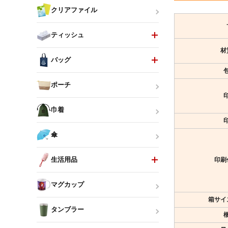
クリアファイル
ティッシュ
材
バッグ
ポーチ
巾着
傘
生活用品
印刷
マグカップ
箱サイ
タンブラー