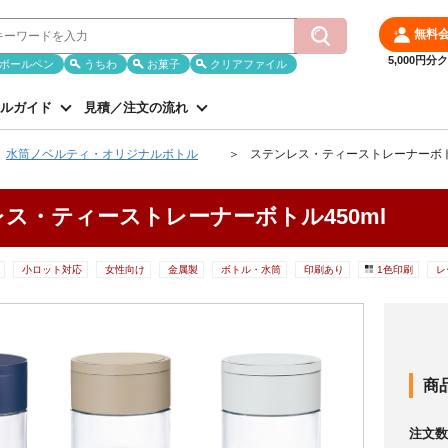
無料
5,000円
ボールペン
うちわ
お菓子
クリアファイル
ルガイド
見積／注文の流れ
水筒ノベルティ・オリジナルボトル
ステンレス・ティーストレーナーボトル
ス・ティーストレーナーボトル450ml
小ロット対応
女性向け
金属製
ボトル・水筒
印刷あり
1色印刷
レ
商
注文数