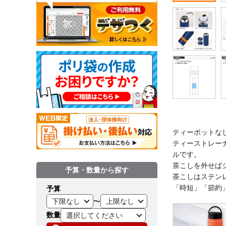
ティーポットな
ティーストレー
ルです。
茶こしを外せば
予算・数量から探す
茶こしはステン
「時短」「節約
予算
〜
数量