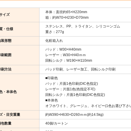
本体：直径約65×H220mm
サイズ
箱：約W70×H230×D70mm
ステンレス、PP、トライタン、シリコーンゴム
質・仕様
重さ：277g
包装形態
化粧箱入れ
パッド：W30×H40mm
印刷範囲
レーザー：W30×H40ｍｍ
回転シルク：W190×H110mm
印刷方法
パッド印刷、レーザー加工、回転シルク印刷
■印刷色
パッド：片面1色印刷(DIC色指定)
レーザー：片面1色(色指定不可)
色・本体色
回転シルク：片面1色印刷(DIC色指定)
■本体色
オフホワイト、グレージュ、ネイビー(1色お選び下さい
ズ・目安重量
約W390×H630×D260ｍｍ(約14.5kg)
梱包数量
40個/カートン