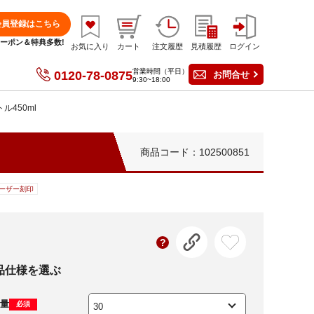
会員登録はこちら
分クーポン＆特典多数!
お気に入り
カート
注文履歴
見積履歴
ログイン
営業時間（平日）
0120-78-0875
お問合せ
9:30~18:00
450ml
商品コード：102500851
ーザー刻印
品仕様を選ぶ
量
必須