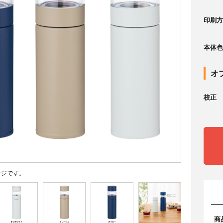
印刷方
本体色
オ
校正
ージです。
商