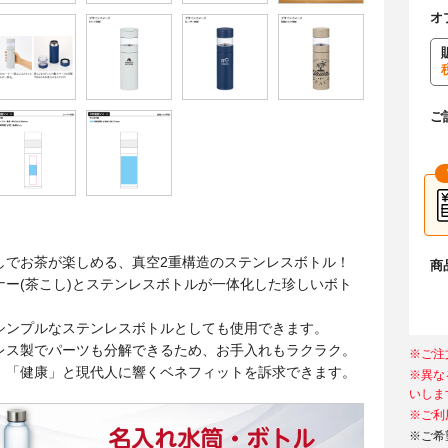
オ
ご
しでお茶が楽しめる、真空2重構造のステンレスボトル！
商
ナー(茶こし)とステンレスボトルが一体化した珍しいボト
シンプルなステンレスボトルとしても使用できます。
レス製でパーツも分解できるため、お手入れもラクラク。
※ご注
」「健康」と現代人に響くベネフィットを訴求できます。
※異な
いしま
※ご利
※ご希