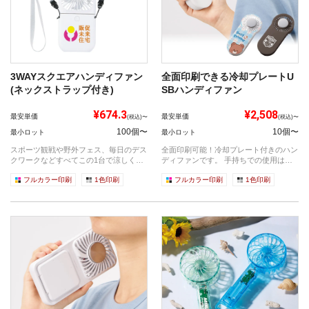
3WAYスクエアハンディファン
全面印刷できる冷却プレートU
(ネックストラップ付き)
SBハンディファン
¥674.3
¥2,508
最安単価
最安単価
(税込)〜
(税込)〜
100個〜
10個〜
最小ロット
最小ロット
スポーツ観戦や野外フェス、毎日のデス
全面印刷可能！冷却プレート付きのハン
クワークなどすべてこの1台で涼しく快
ディファンです。 手持ちでの使用はも
適に。デ...
ちろん...
フルカラー印刷
1色印刷
フルカラー印刷
1色印刷