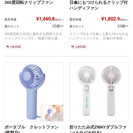
360度回転クリップファン
日傘にもつけられるクリップ付
ハンディファン
¥1,460.8
¥1,802.9
最安単価
最安単価
(税込)〜
(税込)〜
10個〜
10個〜
最小ロット
最小ロット
360度回転で自由に風向きを調節できる
クリップ付きで日傘にも取り付けられる
クリップファンです。 軽量で持ち運び
ハンディファンです。 日傘の中骨部分
やす...
や、カ...
1色印刷
1色印刷
ポータブル クルットファン
折りたたみ式2WAYダブルファ
(既製品)
ン(カラビナ付き)