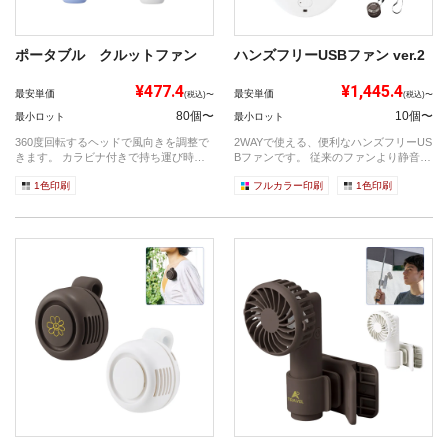
ポータブル クルットファン
ハンズフリーUSBファン ver.2
¥477.4
¥1,445.4
最安単価
最安単価
(税込)〜
(税込)〜
80個〜
10個〜
最小ロット
最小ロット
360度回転するヘッドで風向きを調整で
2WAYで使える、便利なハンズフリーUS
きます。 カラビナ付きで持ち運び時に
Bファンです。 従来のファンより静音
も便...
か...
1色印刷
フルカラー印刷
1色印刷