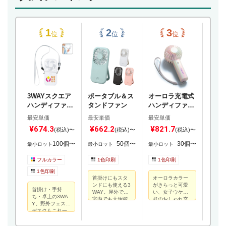
位
位
位
3WAYスクエア
ポータブル＆ス
オーロラ充電式
ポー
ハンディファン
タンドファン
ハンディファン
ディ
(ネックストラッ
(ストラップ付
ドス
最安単価
最安単価
最安単価
最安単
プ付き)
き)
き)
¥674.3
¥662.2
¥821.7
¥47
(税込)〜
(税込)〜
(税込)〜
100個〜
50個〜
30個〜
最小ロット
最小ロット
最小ロット
最小ロ
フルカラー
1色印刷
1色印刷
1
1色印刷
首掛けにもスタ
オーロラカラー
ハン
ンドにも使える3
がきらっと可愛
プ付
首掛け・手持
WAY。屋外でも
い、女子ウケ抜
持ち
ち・卓上の3WA
室内でも大活躍
群のおしゃれ充
プル
Y。野外フェスも
の一台。
電式ファン。
デスクもこれ一
台で快適。