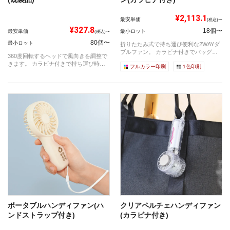
¥2,113.1
最安単価
(税込)〜
¥327.8
18個〜
最安単価
最小ロット
(税込)〜
80個〜
最小ロット
折りたたみ式で持ち運び便利な2WAYダ
ブルファン。 カラビナ付きでバッグや
360度回転するヘッドで風向きを調整で
ベル...
きます。 カラビナ付きで持ち運び時に
フルカラー印刷
1色印刷
も便...
ポータブルハンディファン(ハ
クリアペルチェハンディファン
ンドストラップ付き)
(カラビナ付き)