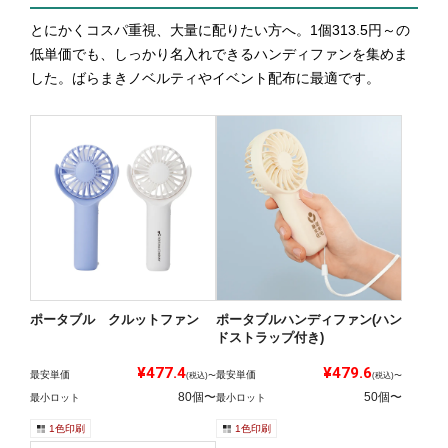
とにかくコスパ重視、大量に配りたい方へ。1個313.5円～の
低単価でも、しっかり名入れできるハンディファンを集めま
した。ばらまきノベルティやイベント配布に最適です。
ポータブル クルットファン
ポータブルハンディファン(ハン
ドストラップ付き)
¥477.4
¥479.6
最安単価
最安単価
(税込)〜
(税込)〜
80個〜
50個〜
最小ロット
最小ロット
1色印刷
1色印刷