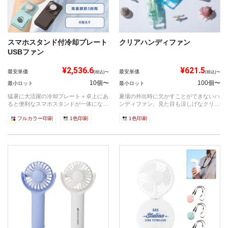
スマホスタンド付冷却プレート
クリアハンディファン
USBファン
¥2,536.6
¥621.5
最安単価
最安単価
(税込)〜
(税込)〜
10個〜
100個〜
最小ロット
最小ロット
猛暑に大活躍の冷却プレート＋卓上にあ
夏場の外出時に欠かすことができないハ
ると便利なスマホスタンドが一体になっ
ンディファン、見た目も涼しげなクリア
たUSB...
タイプで...
フルカラー印刷
1色印刷
1色印刷