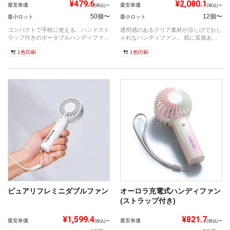
¥479.6
¥2,080.1
最安単価
最安単価
(税込)〜
(税込)〜
50個〜
12個〜
最小ロット
最小ロット
コンパクトで手軽に使える、ハンドスト
透明感のあるクリア素材が涼しげでおし
ラップ付きのポータブルハンディファ
ゃれなハンディファン。 肌に直接あて
ン。 U...
られる...
1色印刷
1色印刷
ピュアリフレミニダブルファン
オーロラ充電式ハンディファン
(ストラップ付き)
¥1,599.4
¥821.7
最安単価
最安単価
(税込)〜
(税込)〜