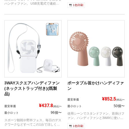
ィのハ...
ハンディファン。 USB充電式で連続使
1色印刷
用時...
3WAYスクエアハンディファン
ポータブル首かけハンディファ
(ネックストラップ付き)(既製
ン
品)
¥852.5
最安単価
(税込)〜
¥437.8
50個〜
最安単価
最小ロット
(税込)〜
96個〜
最小ロット
使用シーンでスタンドファン、首掛けフ
ァン、ハンディファンと3WAYに使い分
スポーツ観戦や野外フェス、毎日のデス
けので...
クワークなどすべてこの1台で涼しく快
1色印刷
適に。 ...