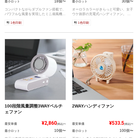
18個〜
30個〜
最小ロット
最小ロット
コンパクトながらダブルファン搭載で、
オーロラカラーがきらっと可愛い、女子
パワフルな風量を実現したミニ扇風機。
ウケ抜群の充電式ハンディファン。 コ
US...
ンパク...
1色印刷
1色印刷
100段階風量調整3WAYペルチ
2WAYハンディファン
ェファン
¥2,860
¥533.5
最安単価
最安単価
(税込)〜
(税込)〜
10個〜
100個〜
最小ロット
最小ロット