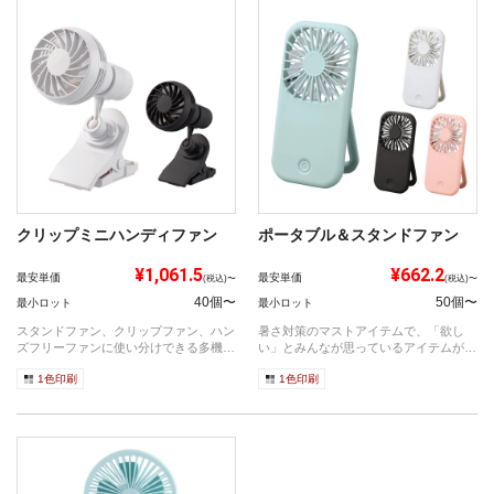
クリップミニハンディファン
ポータブル＆スタンドファン
¥1,061.5
¥662.2
最安単価
最安単価
(税込)〜
(税込)〜
40個〜
50個〜
最小ロット
最小ロット
スタンドファン、クリップファン、ハン
暑さ対策のマストアイテムで、「欲し
ズフリーファンに使い分けできる多機能
い」とみんなが思っているアイテムがハ
ファンは...
ンディファ...
1色印刷
1色印刷