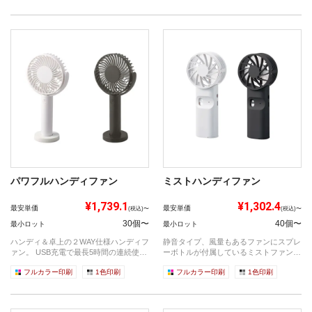
パワフルハンディファン
ミストハンディファン
¥1,739.1
¥1,302.4
最安単価
最安単価
(税込)〜
(税込)〜
30個〜
40個〜
最小ロット
最小ロット
ハンディ＆卓上の２WAY仕様ハンディフ
静音タイプ、風量もあるファンにスプレ
ァン。 USB充電で最長5時間の連続使
ーボトルが付属しているミストファンで
用...
す。 ...
フルカラー印刷
1色印刷
フルカラー印刷
1色印刷