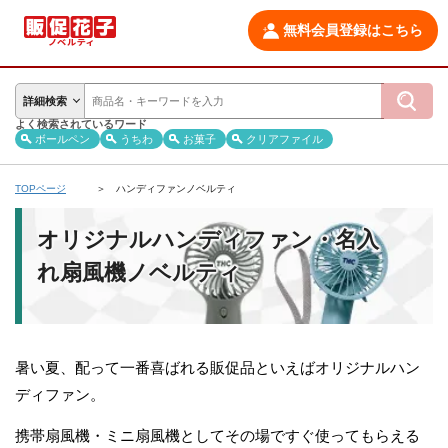
無料会員登録はこちら
詳細検索
よく検索されているワード
ボールペン
うちわ
お菓子
クリアファイル
TOPページ
ハンディファンノベルティ
オリジナルハンディファン・名入
れ扇風機ノベルティ
暑い夏、配って一番喜ばれる販促品といえばオリジナルハン
ディファン。
携帯扇風機・ミニ扇風機としてその場ですぐ使ってもらえる