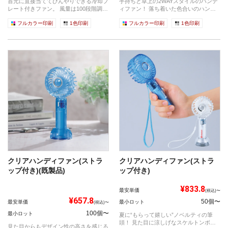
首元に直接当ててひんやりできる冷却プ
手持ちと卓上の2WAYスタイルのハンデ
レート付きファン。 風量は100段階調
ィファン！ 落ち着いた色合いのハンデ
整、...
ィフ...
フルカラー印刷
1色印刷
フルカラー印刷
1色印刷
クリアハンディファン(ストラ
クリアハンディファン(ストラ
ップ付き)(既製品)
ップ付き)
¥833.8
最安単価
(税込)〜
¥657.8
50個〜
最安単価
最小ロット
(税込)〜
100個〜
最小ロット
夏に“もらって嬉しい”ノベルティの筆
頭！ 見た目に涼しげなスケルトンボデ
見た目からもデザイン性の高さを感じる