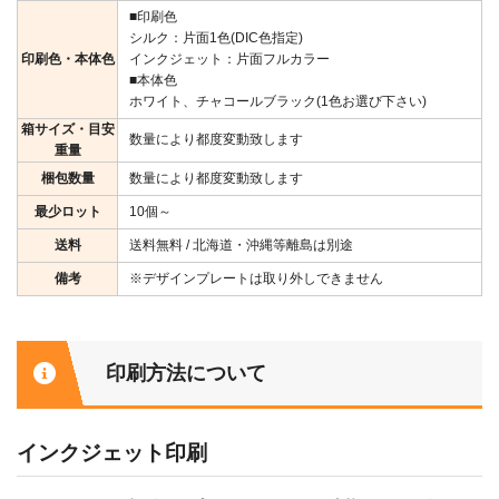
■印刷色
シルク：片面1色(DIC色指定)
印刷色・本体色
インクジェット：片面フルカラー
■本体色
ホワイト、チャコールブラック(1色お選び下さい)
箱サイズ・目安
数量により都度変動致します
重量
梱包数量
数量により都度変動致します
最少ロット
10個～
送料
送料無料 / 北海道・沖縄等離島は別途
備考
※デザインプレートは取り外しできません
印刷方法について
インクジェット印刷