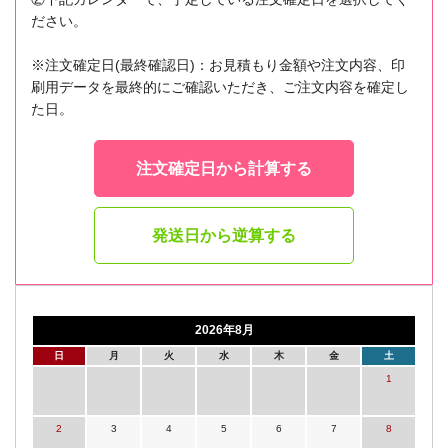
ださい。
※注文確定日(最終確認日)：お見積もり金額や注文内容、印
刷用データを最終的にご確認いただき、ご注文内容を確定し
た日。
注文確定日から計算する
発送日から逆算する
2026年8月
日
月
火
水
木
金
土
1
2
3
4
5
6
7
8