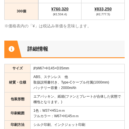
¥760,320
¥833,250
300個
(¥2,534.4)
(¥2,777.5)
※価格表内の「¥」は税込み単価を意味します。
詳細情報
サイズ
約W67×H145×D35mm
ABS、ステンレス 他
材質・仕様
取扱説明書付き、Type-Cケーブル付属(1000mm)
バッテリー容量：2000mAh
エアパッキン、紙箱(ファンとプレートが合体した状態で
包装形態
梱包となります。)
1色：W37×H51ｍｍ
印刷範囲
フルカラー：W67×H145ｍｍ
印刷方法
シルク印刷、インクジェット印刷