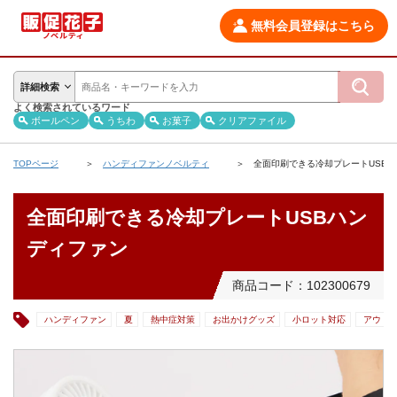
無料会員登録はこちら
詳細検索
よく検索されているワード
ボールペン
うちわ
お菓子
クリアファイル
TOPページ
ハンディファンノベルティ
全面印刷できる冷却プレートUSB
全面印刷できる冷却プレートUSBハン
ディファン
商品コード：102300679
ハンディファン
夏
熱中症対策
お出かけグッズ
小ロット対応
アウト