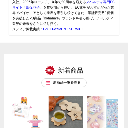
入社。2005年ローンチ、今年で20周年を迎える
ノベルティ専門EC
サイト「販促花子」
を黎明期から担い、 EC化率がわずかだった業
界でパイオニアとして業界を牽引し続けてきた。累計販売数1億個
を突破したPB商品『kohana®』ブランドを引っ提げ、ノベルティ
業界の未来をさらに切り拓く。
メディア掲載実績：
GMO PAYMENT SERVICE
新着商品
新商品一覧を見る