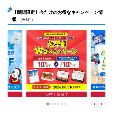
【期間限定】今だけのお得なキャンペーン情
報
（全6件）
まで
8
8月31日(月)まで