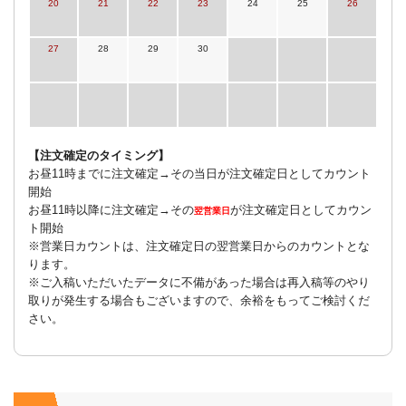
20
21
22
23
24
25
26
27
28
29
30
【注文確定のタイミング】
お昼11時までに注文確定→その当日が注文確定日としてカウント
開始
お昼11時以降に注文確定→その
が注文確定日としてカウン
翌営業日
ト開始
※営業日カウントは、注文確定日の翌営業日からのカウントとな
ります。
※ご入稿いただいたデータに不備があった場合は再入稿等のやり
取りが発生する場合もございますので、余裕をもってご検討くだ
さい。