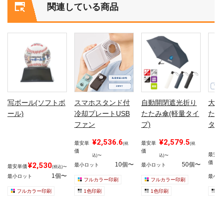
関連している商品
写ボール(ソフトボ
スマホスタンド付
自動開閉遮光折り
大判
ール)
冷却プレートUSB
たたみ傘(軽量タイ
たみ
ファン
プ)
タイ
¥2,536.6
¥2,579.5
最安単
最安単
(税
(税
価
価
最安
込)〜
込)〜
価
¥2,530
10個〜
50個〜
最小ロット
最小ロット
最安単価
(税込)〜
1個〜
最小ロット
最小
フルカラー印刷
フルカラー印刷
フルカラー印刷
1色印刷
1色印刷
1