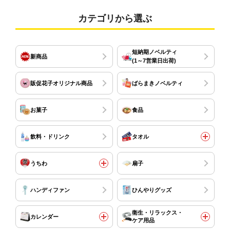
カテゴリから選ぶ
短納期ノベルティ
新商品
(1～7営業日出荷)
販促花子オリジナル商品
ばらまきノベルティ
お菓子
食品
飲料・ドリンク
タオル
うちわ
扇子
ハンディファン
ひんやりグッズ
衛生・リラックス・
カレンダー
ケア用品