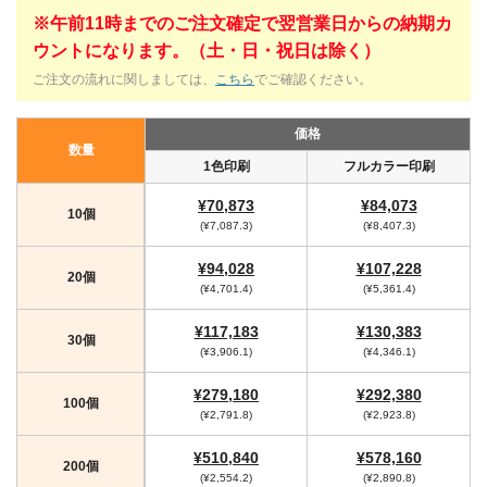
※午前11時までのご注文確定で翌営業日からの納期カ
ウントになります。（土・日・祝日は除く）
ご注文の流れに関しましては、
こちら
でご確認ください。
価格
数量
1色印刷
フルカラー印刷
¥70,873
¥84,073
10個
(¥7,087.3)
(¥8,407.3)
¥94,028
¥107,228
20個
(¥4,701.4)
(¥5,361.4)
¥117,183
¥130,383
30個
(¥3,906.1)
(¥4,346.1)
¥279,180
¥292,380
100個
(¥2,791.8)
(¥2,923.8)
¥510,840
¥578,160
200個
(¥2,554.2)
(¥2,890.8)