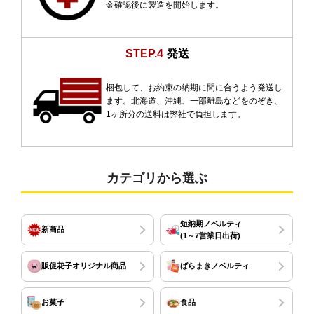
金確認後に製造を開始します。
STEP.4
発送
梱包して、お約束の納期に間に合うよう発送し
ます。北海道、沖縄、一部離島などをのぞき、
1ヶ所分の送料は弊社で負担します。
カテゴリから選ぶ
短納期ノベルティ
新商品
(1～7営業日出荷)
販促花子オリジナル商品
ばらまきノベルティ
お菓子
食品