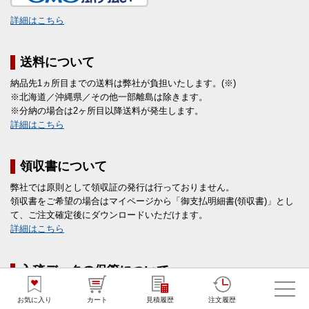
詳細はこちら
送料について
納品先1ヵ所目までの送料は弊社が負担いたします。(※)
※北海道／沖縄県／その他一部離島は除きます。
※分納の場合は2ヶ所目以降送料が発生します。
詳細はこちら
領収書について
弊社では原則として領収証の発行は行っておりません。
領収書をご希望の場合はマイページから「御支払明細書(領収書)」とし
て、ご注文確定後にダウンロードいただけます。
詳細はこちら
入稿データの保管について
注文の際にご入稿いただいたデータは、弊社にて1年間保管させていた
お気に入り
カート
見積履歴
注文履歴
だきます。その期間内で増刷・再注文をする際、データ入稿手続きは不