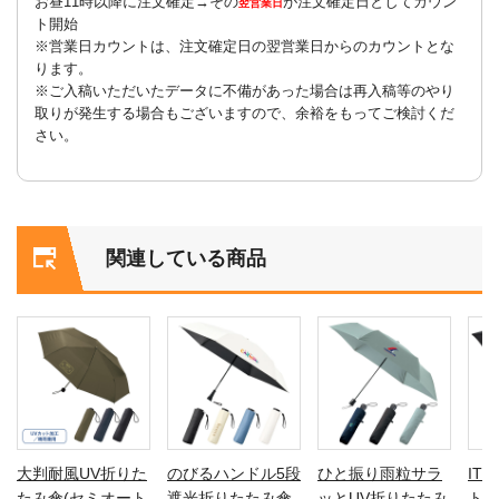
お昼11時以降に注文確定→その
が注文確定日としてカウン
翌営業日
ト開始
※営業日カウントは、注文確定日の翌営業日からのカウントとな
ります。
※ご入稿いただいたデータに不備があった場合は再入稿等のやり
取りが発生する場合もございますので、余裕をもってご検討くだ
さい。
関連している商品
大判耐風UV折りた
のびるハンドル5段
ひと振り雨粒サラ
IT
たみ傘(セミオート
遮光折りたたみ傘
ッとUV折りたたみ
トル