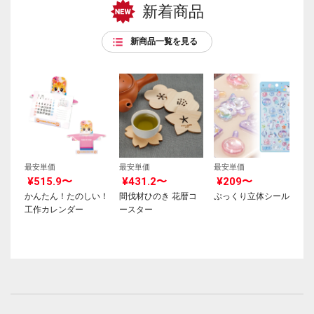
新着商品
新商品一覧を見る
最安単価
最安単価
最安単価
¥515.9〜
¥431.2〜
¥209〜
かんたん！たのしい！
間伐材ひのき 花暦コ
ぷっくり立体シール
工作カレンダー
ースター