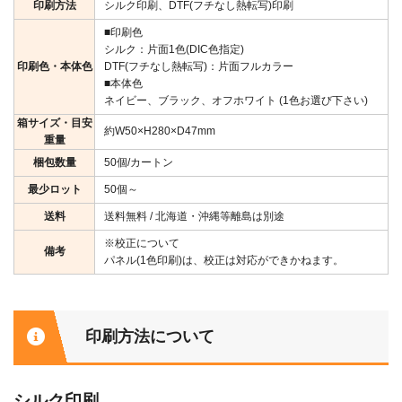
印刷方法
シルク印刷、DTF(フチなし熱転写)印刷
■印刷色
シルク：片面1色(DIC色指定)
印刷色・本体色
DTF(フチなし熱転写)：片面フルカラー
■本体色
ネイビー、ブラック、オフホワイト (1色お選び下さい)
箱サイズ・目安
約W50×H280×D47mm
重量
梱包数量
50個/カートン
最少ロット
50個～
送料
送料無料 / 北海道・沖縄等離島は別途
※校正について
備考
パネル(1色印刷)は、校正は対応ができかねます。
印刷方法について
シルク印刷