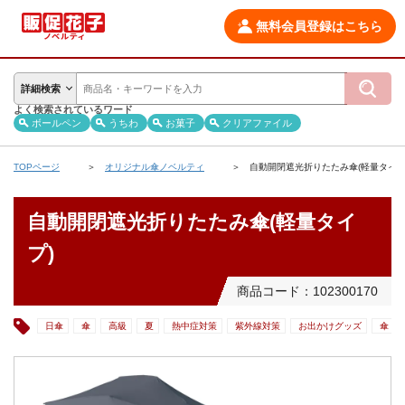
無料会員登録はこちら
詳細検索
よく検索されているワード
ボールペン
うちわ
お菓子
クリアファイル
TOPページ
オリジナル傘ノベルティ
自動開閉遮光折りたたみ傘(軽量タイプ
自動開閉遮光折りたたみ傘(軽量タイ
プ)
商品コード：102300170
日傘
傘
高級
夏
熱中症対策
紫外線対策
お出かけグッズ
傘・