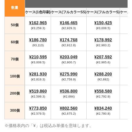
数量
ケース(1色印刷)
ケース(フルカラーSS)
ケース(フルカラーS)
ケース
¥162,965
¥146,465
¥150,425
¥
50個
(¥3,259.3)
(¥2,929.3)
(¥3,008.5)
(
¥186,780
¥174,768
¥178,992
¥
60個
(¥3,113)
(¥2,912.8)
(¥2,983.2)
(
¥210,595
¥203,049
¥207,592
¥
70個
(¥3,008.5)
(¥2,900.7)
(¥2,965.6)
(
¥281,930
¥275,990
¥288,200
¥
100個
(¥2,819.3)
(¥2,759.9)
(¥2,882)
(
¥519,860
¥536,800
¥558,580
¥
200個
(¥2,599.3)
(¥2,684)
(¥2,792.9)
(
¥773,850
¥802,560
¥834,240
¥
300個
(¥2,579.5)
(¥2,675.2)
(¥2,780.8)
(
※価格表内の「¥」は税込み単価を意味します。