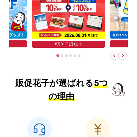
まで
8
8月31日(月)まで
販促花子が選ばれる
5つ
の理由