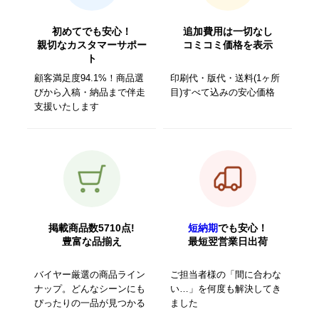
初めてでも安心！
追加費用は一切なし
親切なカスタマーサポー
コミコミ価格を表示
ト
顧客満足度94.1%！商品選
印刷代・版代・送料(1ヶ所
びから入稿・納品まで伴走
目)すべて込みの安心価格
支援いたします
掲載商品数5710点!
短納期
でも安心！
豊富な品揃え
最短翌営業日出荷
バイヤー厳選の商品ライン
ご担当者様の「間に合わな
ナップ。どんなシーンにも
い…」を何度も解決してき
ぴったりの一品が見つかる
ました