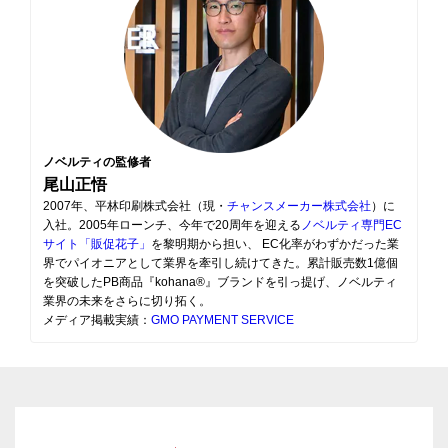
ノベルティの監修者
尾山正悟
2007年、平林印刷株式会社（現・
チャンスメーカー株式会社
）に
入社。2005年ローンチ、今年で20周年を迎える
ノベルティ専門EC
サイト「販促花子」
を黎明期から担い、 EC化率がわずかだった業
界でパイオニアとして業界を牽引し続けてきた。累計販売数1億個
を突破したPB商品『kohana®』ブランドを引っ提げ、ノベルティ
業界の未来をさらに切り拓く。
メディア掲載実績：
GMO PAYMENT SERVICE