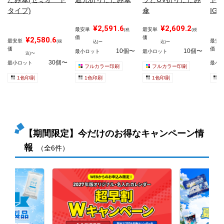
タイプ)
傘
IGH
¥2,591.6
¥2,609.2
最安単
最安単
(税
(税
価
価
¥2,580.6
最安単
最安
(税
込)〜
込)〜
価
価
10個〜
10個〜
最小ロット
最小ロット
込)〜
30個〜
最小ロット
最小
フルカラー印刷
フルカラー印刷
1色印刷
1色印刷
1色印刷
1
【期間限定】今だけのお得なキャンペーン情
報
（全6件）