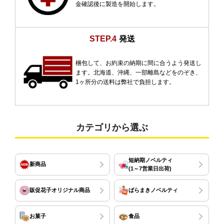
金確認後に製造を開始します。
STEP.4
発送
梱包して、お約束の納期に間に合うよう発送し
ます。北海道、沖縄、一部離島などをのぞき、
1ヶ所分の送料は弊社で負担します。
カテゴリから選ぶ
短納期ノベルティ
新商品
(1～7営業日出荷)
販促花子オリジナル商品
ばらまきノベルティ
お菓子
食品