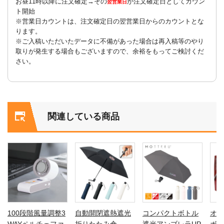
お昼11時以降に注文確定→その
が注文確定日としてカウン
翌営業日
ト開始
※営業日カウントは、注文確定日の翌営業日からのカウントとな
ります。
※ご入稿いただいたデータに不備があった場合は再入稿等のやり
取りが発生する場合もございますので、余裕をもってご検討くだ
さい。
関連している商品
100段階風量調整3
自動開閉遮熱遮光
コンパクトボトル
オリ
WAYペルチェファ
折りたたみ傘
遮光アンブレラUP
ボー