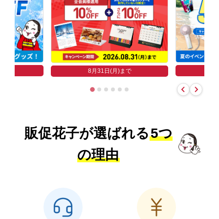
まで
8
8月31日(月)まで
販促花子が選ばれる
5つ
の理由