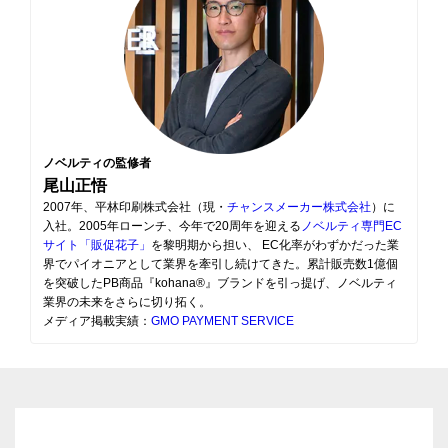
ノベルティの監修者
尾山正悟
2007年、平林印刷株式会社（現・
チャンスメーカー株式会社
）に
入社。2005年ローンチ、今年で20周年を迎える
ノベルティ専門EC
サイト「販促花子」
を黎明期から担い、 EC化率がわずかだった業
界でパイオニアとして業界を牽引し続けてきた。累計販売数1億個
を突破したPB商品『kohana®』ブランドを引っ提げ、ノベルティ
業界の未来をさらに切り拓く。
メディア掲載実績：
GMO PAYMENT SERVICE