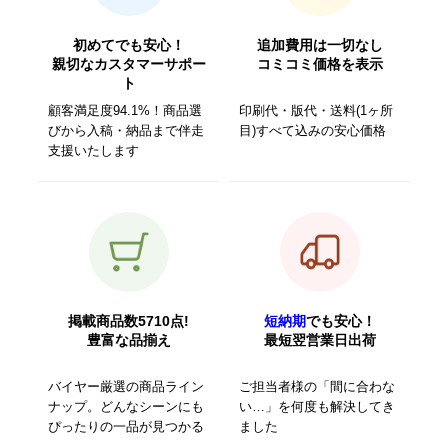
初めてでも安心！
追加費用は一切なし
親切なカスタマーサポー
コミコミ価格を表示
ト
顧客満足度94.1%！商品選
印刷代・版代・送料(1ヶ所
びから入稿・納品まで伴走
目)すべて込みの安心価格
支援いたします
掲載商品数5710点!
短納期
でも安心！
豊富な品揃え
最短翌営業日出荷
バイヤー厳選の商品ライン
ご担当者様の「間に合わな
ナップ。どんなシーンにも
い…」を何度も解決してき
ぴったりの一品が見つかる
ました