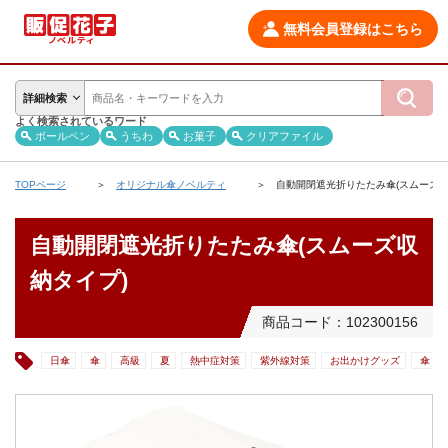
無料会員登録はこちら
詳細検索
よく検索されているワード
ボールペン
うちわ
お菓子
クリアファイル
TOPページ
オリジナル傘ノベルティ
自動開閉遮光折りたたみ傘(スムーズ収
自動開閉遮光折りたたみ傘(スムーズ収
納タイプ)
商品コード：102300156
日傘
傘
高級
夏
熱中症対策
紫外線対策
お出かけグッズ
傘・