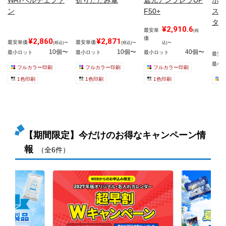
ン
F50+
スリ
タン
¥2,910.6
最安単
(税
価
¥2,860
¥2,871
最安単価
最安単価
(税込)〜
(税込)〜
込)〜
10個〜
10個〜
40個〜
最小ロット
最小ロット
最小ロット
最安
最小
フルカラー印刷
フルカラー印刷
フルカラー印刷
1色印刷
1色印刷
1色印刷
【期間限定】今だけのお得なキャンペーン情
報
（全6件）