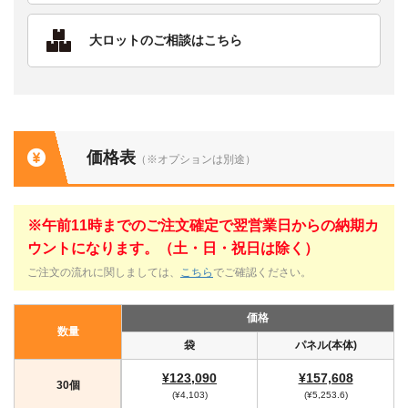
大ロットのご相談はこちら
価格表
（※オプションは別途）
※午前11時までのご注文確定で翌営業日からの納期カ
ウントになります。（土・日・祝日は除く）
ご注文の流れに関しましては、
こちら
でご確認ください。
価格
数量
袋
パネル(本体)
¥123,090
¥157,608
30個
(¥4,103)
(¥5,253.6)