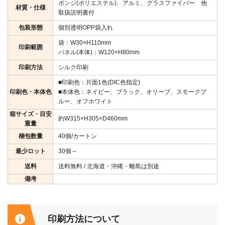
ポンジ(ポリエステル)、アルミ、グラスファイバー 他
材質・仕様
取扱説明書付
包装形態
個別透明OPP袋入れ
袋：W30×H110mm
印刷範囲
パネル(本体)：W120×H80mm
印刷方法
シルク印刷
■印刷色：片面1色(DIC色指定)
印刷色・本体色
■本体色：ネイビー、ブラック、オリーブ、スモークブ
ルー、オフホワイト
箱サイズ・目安
約W315×H305×D460mm
重量
梱包数量
40個/カートン
最少ロット
30個～
送料
送料無料 / 北海道・沖縄・離島は別途
備考
印刷方法について