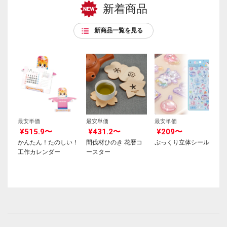
新着商品
新商品一覧を見る
最安単価
最安単価
最安単価
¥515.9〜
¥431.2〜
¥209〜
かんたん！たのしい！
間伐材ひのき 花暦コ
ぷっくり立体シール
工作カレンダー
ースター